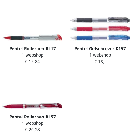
Pentel Rollerpen BL17
Pentel Gelschrijver K157
1 webshop
1 webshop
Energel medium rood
medium rood
€ 15,84
€ 18,-
Pentel Rollerpen BL57
1 webshop
Energel medium rood
€ 20,28