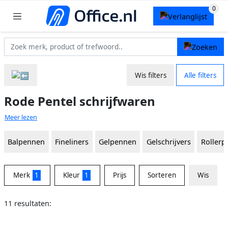
Wis filters
Alle filters
Rode Pentel schrijfwaren
Meer lezen
Balpennen
Fineliners
Gelpennen
Gelschrijvers
Roller
Merk
1
Kleur
1
Prijs
Sorteren
Wis
11 resultaten: