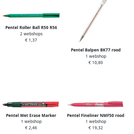
Pentel Roller Ball R50 R56
2 webshops
rood medium schrift
€ 1,37
Pentel Balpen BK77 rood
1 webshop
0.25mm
€ 10,80
Pentel Wet Erase Marker
Pentel Fineliner NMF50 rood
1 webshop
1 webshop
rood schrijfbreedte 2 4 mm
0.4mm
€ 2,46
€ 19,32