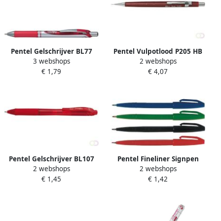
Pentel Gelschrijver BL77
Pentel Vulpotlood P205 HB
3 webshops
2 webshops
Energel medium rood
0.5mm rood
€ 1,79
€ 4,07
Pentel Gelschrijver BL107
Pentel Fineliner Signpen
2 webshops
2 webshops
Energel-X medium rood
S520 medium rood
€ 1,45
€ 1,42