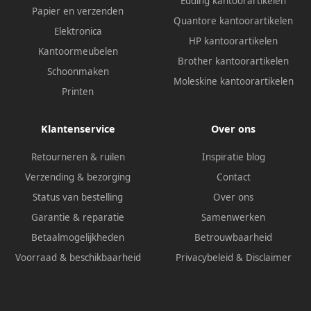
Edding kantoorartikelen
Papier en verzenden
Quantore kantoorartikelen
Elektronica
HP kantoorartikelen
Kantoormeubelen
Brother kantoorartikelen
Schoonmaken
Moleskine kantoorartikelen
Printen
Klantenservice
Over ons
Retourneren & ruilen
Inspiratie blog
Verzending & bezorging
Contact
Status van bestelling
Over ons
Garantie & reparatie
Samenwerken
Betaalmogelijkheden
Betrouwbaarheid
Voorraad & beschikbaarheid
Privacybeleid
&
Disclaimer