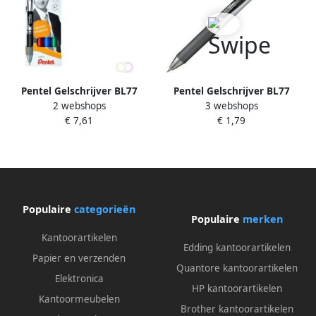
Pentel Gelschrijver BL77
Pentel Gelschrijver BL77
2 webshops
3 webshops
Energel medium zwart-rood-
Energel medium zwart
€ 7,61
€ 1,79
blauw-groen blister Ã 4
stuks
Populaire
categorieën
Populaire
merken
Kantoorartikelen
Edding kantoorartikelen
Papier en verzenden
Quantore kantoorartikelen
Elektronica
HP kantoorartikelen
Kantoormeubelen
Brother kantoorartikelen