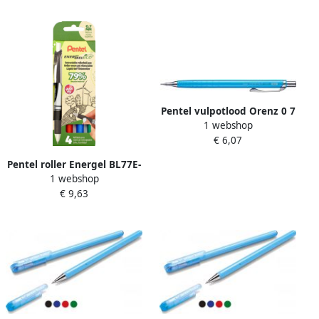
Pentel vulpotlood Orenz 0 7
1 webshop
mm
€ 6,07
Pentel roller Energel BL77E-
1 webshop
4 0 7 mm assorti set van 4
€ 9,63
stuks