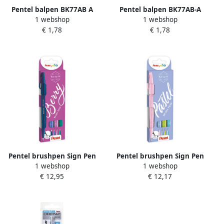
Pentel balpen BK77AB A
Pentel balpen BK77AB-A
1 webshop
1 webshop
Antibacterial+ 0 7 mm
Antibacterial+ 0 7 mm rood
€ 1,78
€ 1,78
groen
Pentel brushpen Sign Pen
Pentel brushpen Sign Pen
1 webshop
1 webshop
Brush Touch kartonnen etui
Brush Touch kartonnen etui
€ 12,95
€ 12,17
met 4 stuks: donkerblauw
met 4 pastelkleuren: roze
paars rose en turquoise
grijs groen en blauw