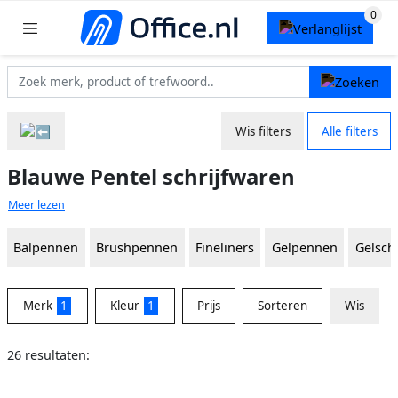
Wis filters
Alle filters
Blauwe Pentel schrijfwaren
Meer lezen
Balpennen
Brushpennen
Fineliners
Gelpennen
Gelschr
Merk
1
Kleur
1
Prijs
Sorteren
Wis
26 resultaten: