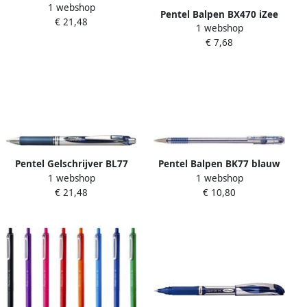
1 webshop
Energel medium lichtblauw
Pentel Balpen BX470 iZee
€ 21,48
1 webshop
medium blauw
€ 7,68
Pentel Gelschrijver BL77
Pentel Balpen BK77 blauw
1 webshop
1 webshop
Energel medium
0.25mm
€ 21,48
€ 10,80
donkerblauw