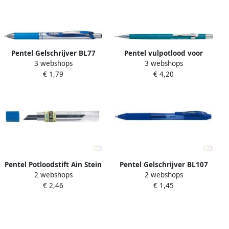
Pentel Gelschrijver BL77
Pentel vulpotlood voor
3 webshops
3 webshops
Energel medium blauw
potloodstiften: 0 7 mm
€ 1,79
€ 4,20
blauwe houder
Pentel Potloodstift Ain Stein
Pentel Gelschrijver BL107
2 webshops
2 webshops
HB 0.5mm blauw koker Ã
Energel-X medium blauw
€ 2,46
€ 1,45
20 stuks