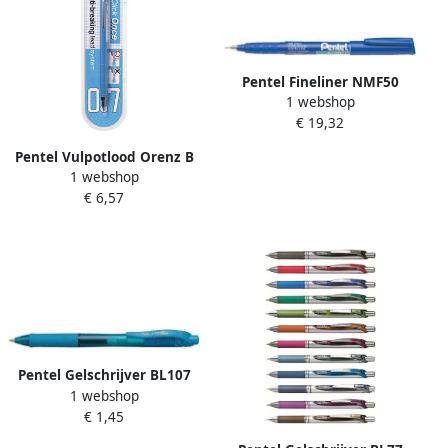
Pentel Fineliner NMF50
1 webshop
blauw 0.4mm
€ 19,32
Pentel Vulpotlood Orenz B
1 webshop
0.7mm blauw
€ 6,57
Pentel Gelschrijver BL107
1 webshop
Energel-X medium
€ 1,45
lichtblauw