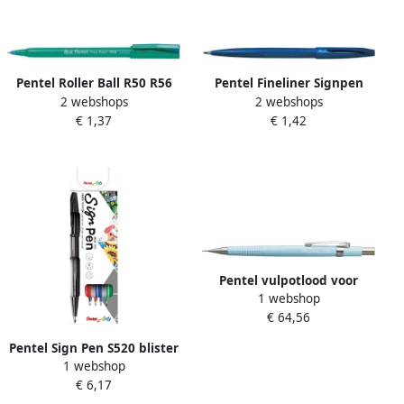
Pentel Roller Ball R50 R56
Pentel Fineliner Signpen
2 webshops
2 webshops
blauw medium schrift
S520 medium blauw
€ 1,37
€ 1,42
Pentel vulpotlood voor
1 webshop
potloodstiften: 0 5 mm
€ 64,56
pastel blauwe houder
Pentel Sign Pen S520 blister
1 webshop
van 4 stuks in
€ 6,17
geassorteerde kleuren