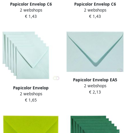
Papicolor Envelop C6
Papicolor Envelop C6
2 webshops
2 webshops
114x162mm appelgroen
114x162mm zeegroen pak
€ 1,43
€ 1,43
pak Ã 6 stuks
Ã 6 stuks
Papicolor Envelop EA5
2 webshops
156x220mm zeegroen pak
Papicolor Envelop
€ 2,13
Ã 6 stuks
2 webshops
140x140mm zeegroen pak
€ 1,65
Ã 6 stuks