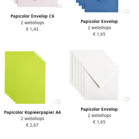
Papicolor Envelop C6
Papicolor Envelop
2 webshops
114x162mm lichtroze pak Ã
2 webshops
140x140mm donkerblauw
€ 1,43
6 stuks
€ 1,65
pak Ã 6 stuks
Papicolor Envelop
Papicolor Kopieerpapier A4
2 webshops
140x140mm hagelwit pak Ã
2 webshops
100gr 12 vel appelgroen
€ 1,65
6 stuks
€ 2,67