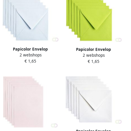
Papicolor Envelop
Papicolor Envelop
2 webshops
140x140mm babyblauw pak
2 webshops
140x140mm appelgroen
€ 1,65
Ã 6 stuks
€ 1,65
pak Ã 6 stuks