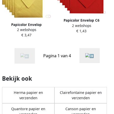
Papicolor Envelop C6
Papicolor Envelop
2 webshops
114x162mm rood pak Ã 6
2 webshops
140x140mm metallic goud
€ 1,43
stuks
€ 3,47
pak Ã 6 stuks
Pagina 1 van 4
Bekijk ook
Herma papier en
Clairefontaine papier en
verzenden
verzenden
Quantore papier en
Canson papier en