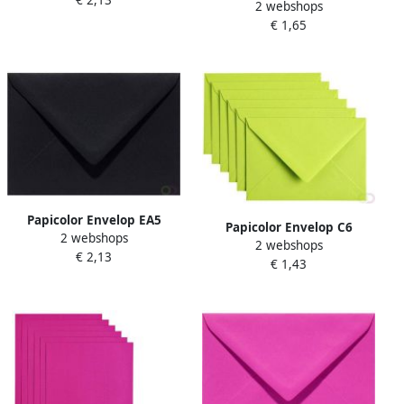
€ 2,13
6 stuks
2 webshops
140x140mm dennengroen
€ 1,65
pak Ã 6 stuks
Papicolor Envelop EA5
Papicolor Envelop C6
2 webshops
156x220mm ravenzwart
2 webshops
114x162mm appelgroen
€ 2,13
pak Ã 6 stuks
€ 1,43
pak Ã 6 stuks