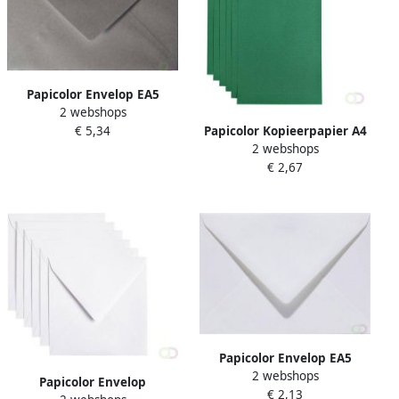
Papicolor Envelop EA5
2 webshops
156x220mm metallic pearl-
Papicolor Kopieerpapier A4
€ 5,34
platinum pak Ã 6 stuks
2 webshops
100gr 12 vel dennengroen
€ 2,67
Papicolor Envelop EA5
2 webshops
156x220mm hagelwit pak Ã
Papicolor Envelop
€ 2,13
6 stuks