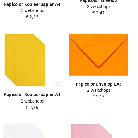
Papicolor Envelop
Papicolor Kopieerpapier A4
2 webshops
140x140mm metallic
2 webshops
200gr 6 vel lichtroze
€ 3,47
parelwit pak Ã 6 stuks
€ 2,36
Papicolor Envelop EA5
2 webshops
156x220mm oranje pak Ã 6
Papicolor Kopieerpapier A4
€ 2,13
stuks
2 webshops
200gr 6 vel dottergeel
€ 2,36