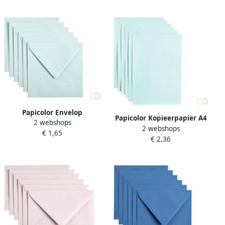
Papicolor Envelop
Papicolor Kopieerpapier A4
2 webshops
140x140mm zeegroen pak
2 webshops
200gr 6 vel zeegroen
€ 1,65
Ã 6 stuks
€ 2,36