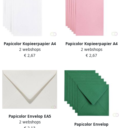
Papicolor Kopieerpapier A4
Papicolor Kopieerpapier A4
2 webshops
2 webshops
90gr 12 vel kraft wit
100gr 12 vel babyroze
€ 2,67
€ 2,67
Papicolor Envelop EA5
2 webshops
156x220mm anjerwit pak Ã
Papicolor Envelop