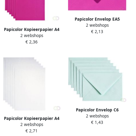
Papicolor Envelop EA5
2 webshops
156x220mm felroze pak Ã 6
Papicolor Kopieerpapier A4
€ 2,13
stuks
2 webshops
200gr 6 vel felroze
€ 2,36
Papicolor Envelop C6
2 webshops
114x162mm zeegroen pak
Papicolor Kopieerpapier A4
€ 1,43
Ã 6 stuks
2 webshops
300gr 3 vel metallic
€ 2,71
parelwit