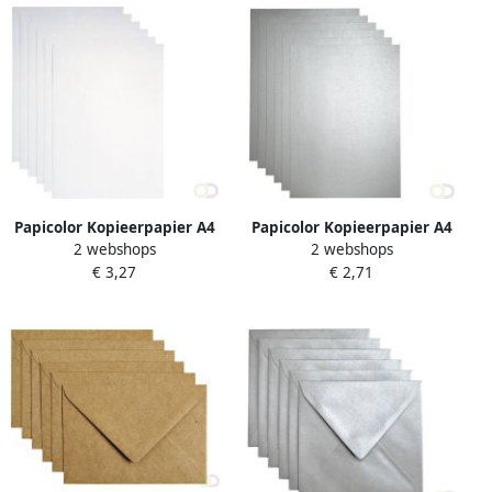
Papicolor Kopieerpapier A4
Papicolor Kopieerpapier A4
2 webshops
2 webshops
120gr 6 vel metallic
300gr 3 vel metallic zilver
€ 3,27
€ 2,71
parelwit