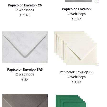
Papicolor Envelop C6
Papicolor Envelop
2 webshops
114x162mm kraft bruin pak
2 webshops
140x140mm metallic zilver
€ 1,43
Ã 6 stuks
€ 3,47
pak Ã 6 stuks
Papicolor Envelop EA5
Papicolor Envelop C6
2 webshops
156x220mm marmer
2 webshops
114x162mm anjerwit pak Ã
€ 2,-
grijswit pak Ã 6 stuks
€ 1,43
6 stuks