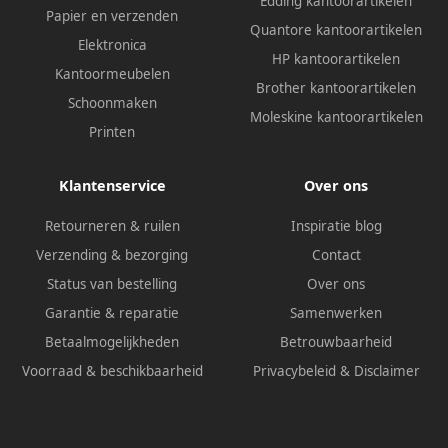
Edding kantoorartikelen
Papier en verzenden
Quantore kantoorartikelen
Elektronica
HP kantoorartikelen
Kantoormeubelen
Brother kantoorartikelen
Schoonmaken
Moleskine kantoorartikelen
Printen
Klantenservice
Over ons
Retourneren & ruilen
Inspiratie blog
Verzending & bezorging
Contact
Status van bestelling
Over ons
Garantie & reparatie
Samenwerken
Betaalmogelijkheden
Betrouwbaarheid
Voorraad & beschikbaarheid
Privacybeleid
&
Disclaimer