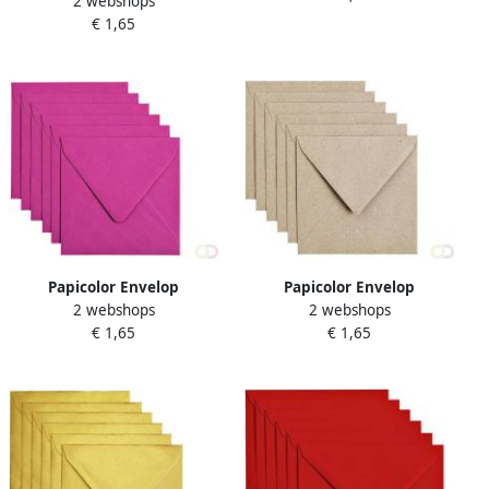
2 webshops
140x140mm kraft wit pak Ã
€ 1,65
6 stuks
Papicolor Envelop
Papicolor Envelop
2 webshops
2 webshops
140x140mm felroze pak Ã 6
140x140mm kraft grijs pak
€ 1,65
€ 1,65
stuks
Ã 6 stuks