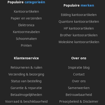
Populaire
categorieën
Populaire
merken
Kantoorartikelen
Edding kantoorartikelen
Papier en verzenden
Quantore kantoorartikelen
Elektronica
HP kantoorartikelen
Kantoormeubelen
Brother kantoorartikelen
Schoonmaken
Moleskine kantoorartikelen
Printen
Klantenservice
Over ons
Retourneren & ruilen
Inspiratie blog
Verzending & bezorging
Contact
Status van bestelling
Over ons
Garantie & reparatie
Samenwerken
Betaalmogelijkheden
Betrouwbaarheid
Voorraad & beschikbaarheid
Privacybeleid
&
Disclaimer