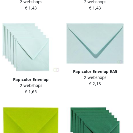
2 webshops
2 webshops
114x162mm appelgroen
114x162mm zeegroen pak
€ 1,43
€ 1,43
pak Ã 6 stuks
Ã 6 stuks
Papicolor Envelop EA5
2 webshops
156x220mm zeegroen pak
Papicolor Envelop
€ 2,13
Ã 6 stuks
2 webshops
140x140mm zeegroen pak
€ 1,65
Ã 6 stuks