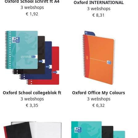
Oxford School schrift ft A4
Oxford INTERNATIONAL
3 webshops
72 bladzijden met kantlijn
3 webshops
Notebook Connect met
€ 1,92
gelijnd geassorteerde
€ 8,31
scanbare pagina&apos;s
kleuren
160 bladzijden ft A4+ geruit
5 mm
Oxford School collegeblok ft
Oxford Office My Colours
3 webshops
3 webshops
A5+ 160 bladzijden 17
spiraalschrift 180
€ 3,35
€ 6,32
gaatjes kantlijn gelijnd
bladzijden ft A5 gelijnd
geassorteerde kleuren
geassorteerde kleuren