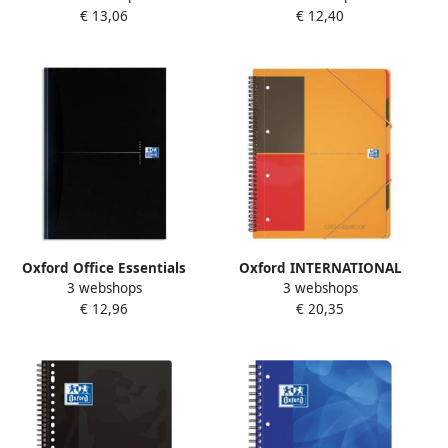
€ 13,06
€ 12,40
bladzijden ft A4 geruit 5
A4+ gelijnd
mm
Oxford Office Essentials
Oxford INTERNATIONAL
3 webshops
3 webshops
schrift harde kaft 192
organiserbook 160
€ 12,96
€ 20,35
bladzijden gelijnd ft A4
bladzijden ft A4+ gelijnd
smart black