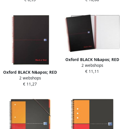
gaats 120 vel soepele
geassorteerde kleuren ft A4
kunststof kaft blauw
100 vel gelijnd
Oxford BLACK N&apos; RED
2 webshops
spiraalblok kunststof 140
€ 11,11
bladzijden ft A4 gelijnd
Oxford BLACK N&apos; RED
2 webshops
spiraalblok karton 140
€ 11,27
bladzijden ft A4 geruit 5
mm