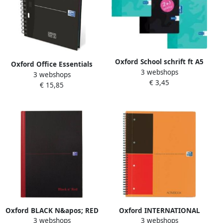
Oxford School schrift ft A5
Oxford Office Essentials
3 webshops
72 bladzijden kantlijn
3 webshops
European Book 240
€ 3,45
gelijnd pak van 3 stuks
€ 15,85
bladzijden ft A4+ gelijnd
geassorteerde kleuren
geassorteerde kleuren
Oxford BLACK N&apos; RED
Oxford INTERNATIONAL
3 webshops
3 webshops
gebonden boek 192
activebook 160 bladzijden ft