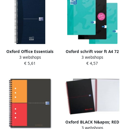
Oxford Office Essentials
Oxford schrift voor ft A4 72
3 webshops
3 webshops
taskmanager 230
blz met kantlijn gelijnd
€ 5,61
€ 4,57
pagina&apos;s ft 14 1 x 24 6
voordeelpak van 3 stuks
cm blauw
geassorteerde kleuren
Oxford BLACK N&apos; RED
3 webshops
spiraalblok karton 140