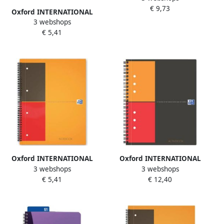
€ 9,73
bladzijden ft A5 gelijnd
Oxford INTERNATIONAL
3 webshops
Notebook Connect met
€ 5,41
scanbare pagina&apos;s
160 bladzijden ft A5+ geruit
5 mm
Oxford INTERNATIONAL
Oxford INTERNATIONAL
3 webshops
3 webshops
Notebook Connect zonder
activebook 160 bladzijden ft
€ 5,41
€ 12,40
scanbare pagina&apos;s
A4+ geruit 5 mm
160 bladzijden ft A5+
gelijnd