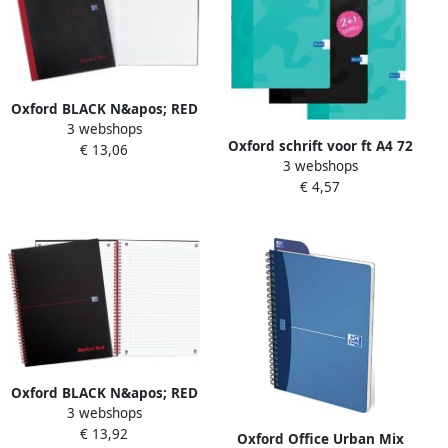
Oxford BLACK N&apos; RED
3 webshops
gebonden boek 192
Oxford schrift voor ft A4 72
€ 13,06
bladzijden ft A4 gelijnd
3 webshops
bladzijden met kantlijn
€ 4,57
geruit 10 mm
geassorteerde kleuren 2+1
GRATIS
Oxford BLACK N&apos; RED
3 webshops
spiraalblok karton 140
€ 13,92
bladzijden ft A4 gelijnd
Oxford Office Urban Mix