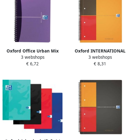
Oxford Office Urban Mix
Oxford INTERNATIONAL
3 webshops
3 webshops
spiraalschrift 180
Notebook Connect zonder
€ 6,72
€ 8,31
bladzijden ft A5 geruit 5
scanbare pagina&apos;s
mm
160 bladzijden ft A4+
gelijnd