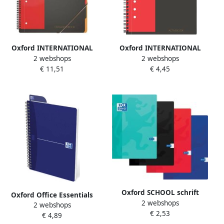
Oxford INTERNATIONAL
Oxford INTERNATIONAL
2 webshops
2 webshops
organiserbook 160
activebook 160 bladzijden ft
€ 11,51
€ 4,45
bladzijden ft A4+ geruit 5
A5+ geruit 5 mm
mm
Oxford SCHOOL schrift
Oxford Office Essentials
2 webshops
geassorteerde kleuren ft A4
2 webshops
spiraalschrift 180
€ 2,53
72 bladzijden geruit 5 mm
€ 4,89
bladzijden ft A5 gelijnd