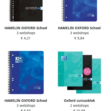
HAMELIN OXFORD School
HAMELIN OXFORD School
3 webshops
3 webshops
collegeblok A4 gelijnd 23
projectbook A4 gelijnd 4
€ 4,21
€ 9,84
gaats 80 vel soepele
gaats 120 vel soepele
kartonnen kaft zwart
kunststof kaft blauw
HAMELIN OXFORD School
Oxford cursusblok
3 webshops
2 webshops
projectbook A5 gelijnd 6
voordeelpak van 3 stuks
€ 6,93
€ 10,68