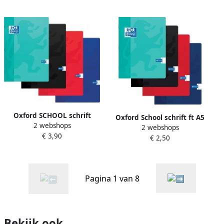
geassorteerde kleuren
Oxford SCHOOL schrift
Oxford School schrift ft A5
2 webshops
geassorteerde kleuren ft A4
2 webshops
120 bladzijden met kantlijn
€ 3,90
120 bladzijden geruit 5 mm
€ 2,50
gelijnd geassorteerde
kleuren
Pagina 1 van 8
Bekijk ook