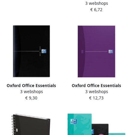
3 webshops
spiraalschrift 180
€ 6,72
bladzijden ft A5 gelijnd
Oxford Office Essentials
Oxford Office Essentials
3 webshops
3 webshops
schrift harde kaft 192
schrift harde kaft 192
€ 9,30
€ 12,73
bladzijden gelijnd ft A5
bladzijden ft A4 gelijnd
smart black
geassorteerde kleuren