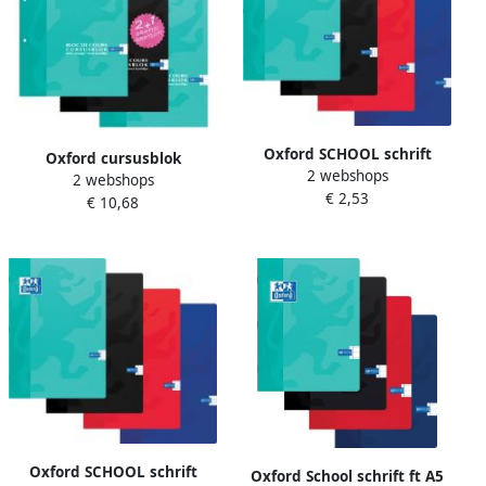
Oxford SCHOOL schrift
Oxford cursusblok
2 webshops
geassorteerde kleuren ft A4
2 webshops
voordeelpak van 3 stuks
€ 2,53
72 bladzijden geruit 5 mm
€ 10,68
geassorteerde kleuren ft A4
100 vel gelijnd
Oxford SCHOOL schrift
Oxford School schrift ft A5