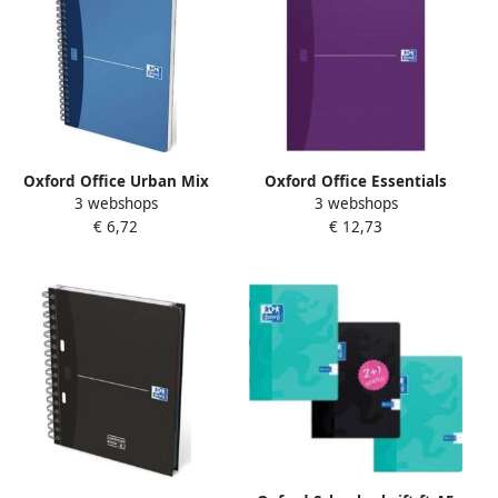
Oxford Office Urban Mix
Oxford Office Essentials
3 webshops
3 webshops
spiraalschrift 180
schrift harde kaft 192
€ 6,72
€ 12,73
bladzijden ft A5 gelijnd
bladzijden ft A4 gelijnd
geassorteerde kleuren