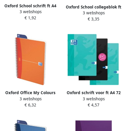
Oxford School schrift ft A4
Oxford School collegeblok ft
3 webshops
72 bladzijden met kantlijn
3 webshops
A5+ 160 bladzijden 17
€ 1,92
gelijnd geassorteerde
€ 3,35
gaatjes kantlijn gelijnd
kleuren
geassorteerde kleuren
Oxford Office My Colours
Oxford schrift voor ft A4 72
3 webshops
3 webshops
spiraalschrift 180
bladzijden met kantlijn
€ 6,32
€ 4,57
bladzijden ft A5 gelijnd
geruit 10 mm
geassorteerde kleuren
geassorteerde kleuren 2+1
GRATIS