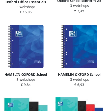
Oxford School schrift ft A5
Oxford Office Essentials
3 webshops
72 bladzijden kantlijn
3 webshops
European Book 240
€ 3,45
gelijnd pak van 3 stuks
€ 15,85
bladzijden ft A4+ gelijnd
geassorteerde kleuren
geassorteerde kleuren
HAMELIN OXFORD School
HAMELIN OXFORD School
3 webshops
3 webshops
projectbook A4 gelijnd 4
projectbook A5 gelijnd 6
€ 9,84
€ 6,93
gaats 120 vel soepele
gaats 120 vel soepele
kunststof kaft blauw
kunststof kaft blauw