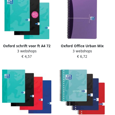
Oxford schrift voor ft A4 72
Oxford Office Urban Mix
3 webshops
3 webshops
blz met kantlijn gelijnd
spiraalschrift 180
€ 4,57
€ 6,72
voordeelpak van 3 stuks
bladzijden ft A5 geruit 5
geassorteerde kleuren
mm