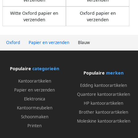
Witte Oxford papier en
Oxford papier en
verzenden
verzenden
Oxford
Papier en verzenden
Blauw
Populaire
categorieën
Populaire
merken
Kantoorartikelen
Edding kantoorartikelen
Papier en verzenden
Quantore kantoorartikelen
Elektronica
HP kantoorartikelen
Kantoormeubelen
Brother kantoorartikelen
Schoonmaken
Moleskine kantoorartikelen
Printen