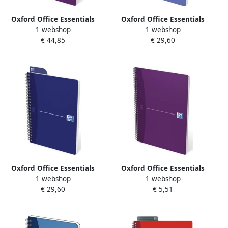
Oxford Office Essentials
Oxford Office Essentials
1 webshop
1 webshop
spiraalschrift 180
spiraalschrift 100
€ 44,85
€ 29,60
bladzijden ft A4 geruit 5
bladzijden ft A5 geruit 5
mm geassorteerde kleuren
mm geassorteerde kleuren
Oxford Office Essentials
Oxford Office Essentials
1 webshop
1 webshop
spiraalschrift 180
spiraalschrift 100
€ 29,60
€ 5,51
bladzijden ft A5 geruit 5
bladzijden ft A4 geruit 5
mm geassorteerde kleuren
mm geassorteerde kleuren