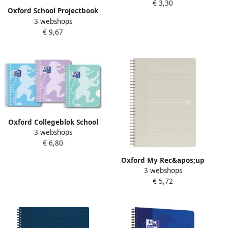
€ 3,30
gelijnd assorti pak van 3
Oxford School Projectbook
stuks
3 webshops
spiraalschrift ft A4+ 4-gaats
€ 9,67
gelijnd aqua blauw
Oxford Collegeblok School
3 webshops
A5+ lijn 17-gaats 160
€ 6,80
pagina's 80gr pastel assorti
3 stuks
Oxford My Rec&apos;up
3 webshops
spiraalschrift ft A5 180
€ 5,72
bladzijden gelijnd
geassorteerde kleuren