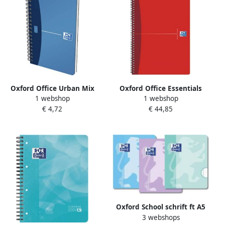
Oxford Office Urban Mix
Oxford Office Essentials
1 webshop
1 webshop
notitieboekje 180
spiraalschrift 180
€ 4,72
€ 44,85
bladzijden ft 11 x 17 cm
bladzijden ft A4 gelijnd
geruit 5 mm geassorteerde
geassorteerde kleuren
kleuren 10 stuks
Oxford School schrift ft A5
3 webshops
72 bladzijden met kantlijn