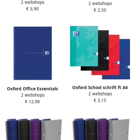
2 webshops
geassorteerde kleuren ft A4
2 webshops
120 bladzijden met kantlijn
€ 3,90
120 bladzijden geruit 5 mm
€ 2,50
gelijnd geassorteerde
kleuren
Oxford School schrift ft A4
Oxford Office Essentials
2 webshops
120 bladzijden met kantlijn
2 webshops
schrift harde kaft 192
€ 3,15
gelijnd geassorteerde
€ 12,96
bladzijden gelijnd ft A4
kleuren
original blue