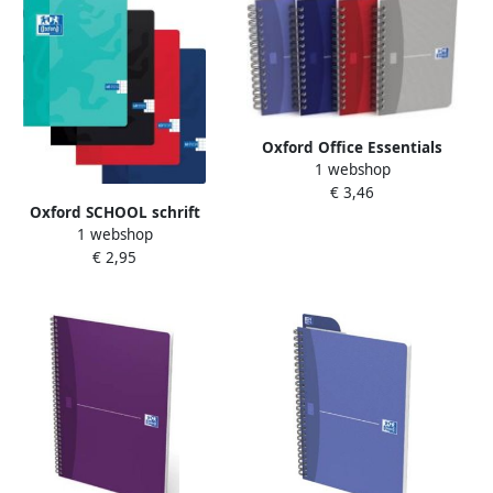
Oxford Office Essentials
1 webshop
notitieboekje 180
€ 3,46
bladzijden ft 9 x 14 cm
Oxford SCHOOL schrift
geruit 5 mm geassorteerde
1 webshop
geassorteerde kleuren ft A5
kleuren
€ 2,95
120 bladzijden geruit 5 mm