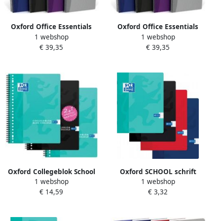
Oxford Office Essentials
Oxford Office Essentials
1 webshop
1 webshop
spiraalschrift 180
spiraalschrift 180
€ 39,35
€ 39,35
bladzijden ft 17 6 × 25 cm
bladzijden ft 17 6 × 25 cm
(B5) 90 vel gelijnd
(B5) 90 vel geruit 5 mm
geassorte
geass
Oxford Collegeblok School
Oxford SCHOOL schrift
1 webshop
1 webshop
A4 lijn 23-gaats 160
geassorteerde kleuren ft A5
€ 14,59
€ 3,32
pagina's 80gr voordeelpak
120 bladzijden commercieel
assorti 3 stuks
geruit