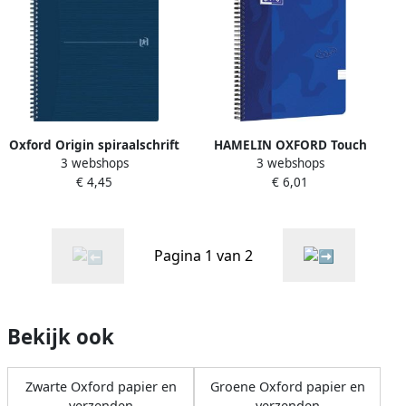
Oxford Origin spiraalschrift
HAMELIN OXFORD Touch
3 webshops
3 webshops
ft A4+ 140 bladzijden
spiraalblok A4 gelijnd 70 vel
€ 4,45
€ 6,01
gelijnd blauw
90g soepele kartonnen kaft
blauw
Pagina 1 van 2
Bekijk ook
Zwarte Oxford papier en
Groene Oxford papier en
verzenden
verzenden