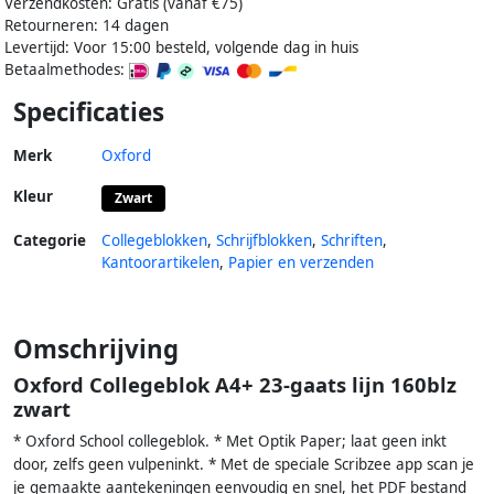
Verzendkosten: Gratis (vanaf €75)
Retourneren: 14 dagen
Levertijd: Voor 15:00 besteld, volgende dag in huis
Betaalmethodes:
Specificaties
Merk
Oxford
Kleur
Zwart
Categorie
Collegeblokken
,
Schrijfblokken
,
Schriften
,
Kantoorartikelen
,
Papier en verzenden
Omschrijving
Oxford Collegeblok A4+ 23-gaats lijn 160blz
zwart
* Oxford School collegeblok. * Met Optik Paper; laat geen inkt
door, zelfs geen vulpeninkt. * Met de speciale Scribzee app scan je
je gemaakte aantekeningen eenvoudig en snel, het PDF bestand