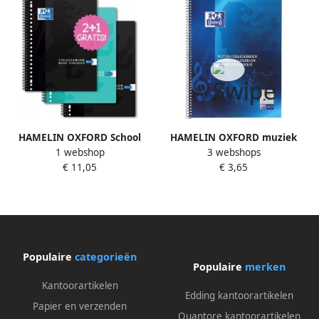
HAMELIN OXFORD School
HAMELIN OXFORD muziek
1 webshop
3 webshops
collegeblokken A4+ gelijnd
collegeblok A4 4 gaats 50 vel
€ 11,05
€ 3,65
23 gaats 80 vel 90g soepele
90g soepele kartonnen kaft
kartonnen kaft assorti 2+1
blauw
pakk
Populaire
categorieën
Populaire
merken
Kantoorartikelen
Edding kantoorartikelen
Papier en verzenden
Quantore kantoorartikelen