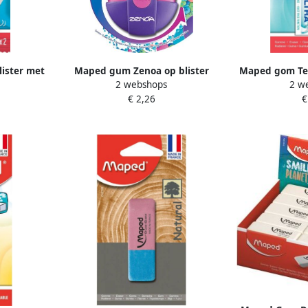
ister met
Maped gum Zenoa op blister
Maped gom Tech
2 webshops
2 w
met
€ 2,26
€