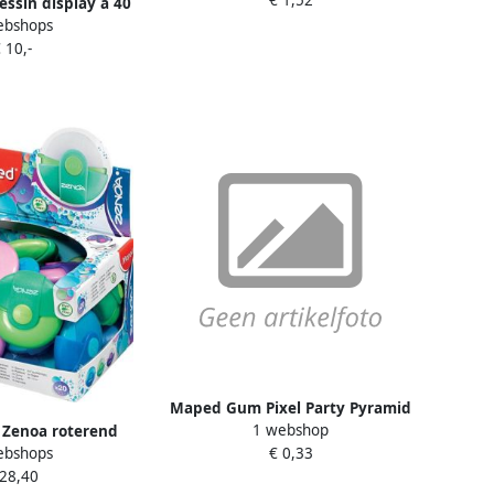
stuks
sin display à 40
ebshops
ks wit
 10,-
Maped Gum Pixel Party Pyramid
1 webshop
Zenoa roterend
display a 24 stuks 1 Stuk
ebshops
€ 0,33
0 stuks assorti
 28,40