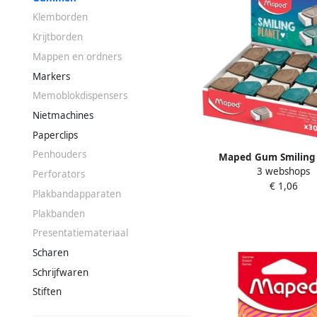
Klemborden
Krijtborden
Mappen en ordners
Markers
Memoblokdispensers
Nietmachines
Paperclips
Penhouders
Maped Gum Smiling 
3 webshops
display Ã 30 st
Perforators
€ 1,06
Plakbandapparaten
Plakbanden
Presentatiemateriaal
Scharen
Schrijfwaren
Stiften