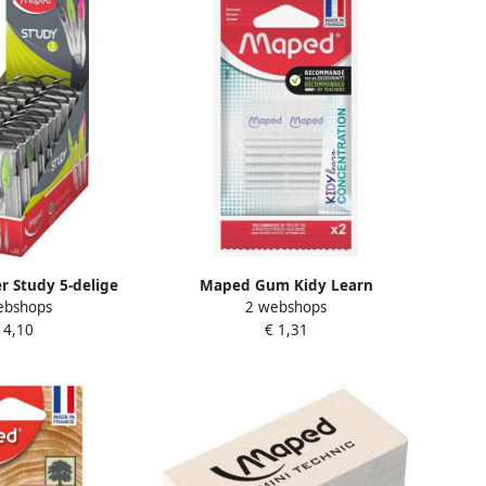
 Study 5-delige
Maped Gum Kidy Learn
ebshops
2 webshops
1 passer Study 1
Concentration set Ã 2 stuks wit
 4,10
€ 1,31
ijper 1 kokertje
otl...