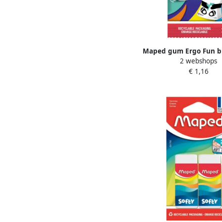
Maped gum Ergo Fun bl
2 webshops
2 stuks
€ 1,16