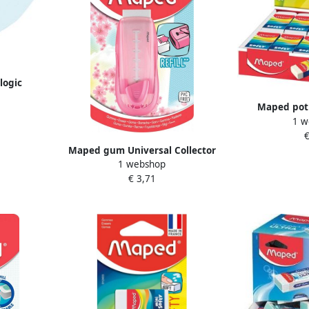
logic
Maped pot
1 w
medium form
€
s
Maped gum Universal Collector
1 webshop
pastel kleuren op blister
€ 3,71