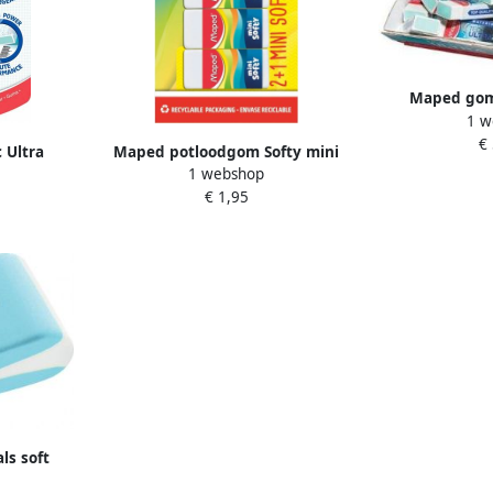
Maped gom 
1 w
ophangbare d
€
50
 Ultra
Maped potloodgom Softy mini
1 webshop
lister in
formaat blister met 3 stuks
€ 1,95
euren
ls soft
ks assorti