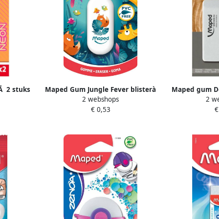
 2 stuks
Maped Gum Jungle Fever blisterà
Maped gum De
2 webshops
2 w
1 stuk
Gom o
€ 0,53
€