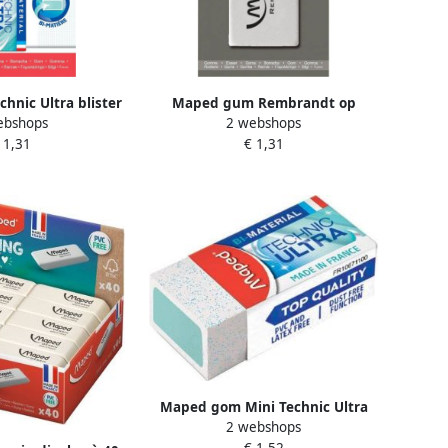
nic Ultra blister
Maped gum Rembrandt op
ebshops
2 webshops
 1 stuk
blister
 1,31
€ 1,31
Maped gom Mini Technic Ultra
2 webshops
met kartonnen huls blister met 2
€ 1,52