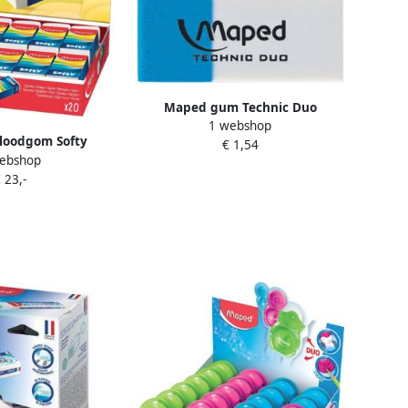
Maped gum Technic Duo
1 webshop
loodgom Softy
€ 1,54
ebshop
aat doos van 20
 23,-
tuks