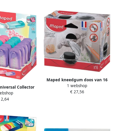
Maped kneedgum doos van 16
1 webshop
stuks
versal Collector
€ 27,56
ebshop
l kleuren
 2,64