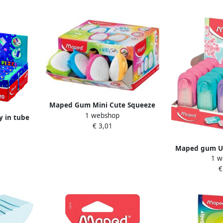
Maped Gum Mini Cute Squeeze
1 webshop
display Ã¡ 16 stuks assorti
y in tube
€ 3,01
ks
Maped gum Uni
1 w
paste
€