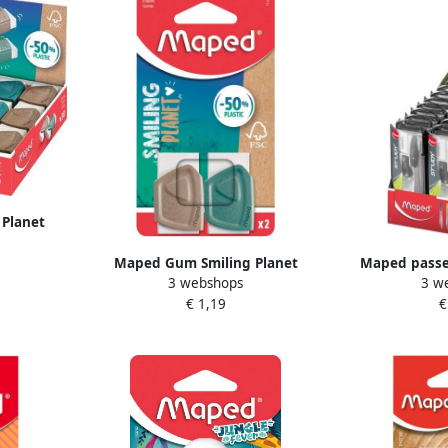
Planet
uks
Maped Gum Smiling Planet
Maped passer
3 webshops
3 w
blister Ã 2 stuks
passerdoos: 
€ 1,19
€
gum 1 minesl
p