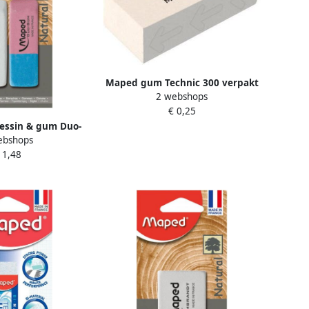
Maped gum Technic 300 verpakt
2 webshops
onder cellofaan in een doos
€ 0,25
ssin & gum Duo-
ebshops
p blister
 1,48