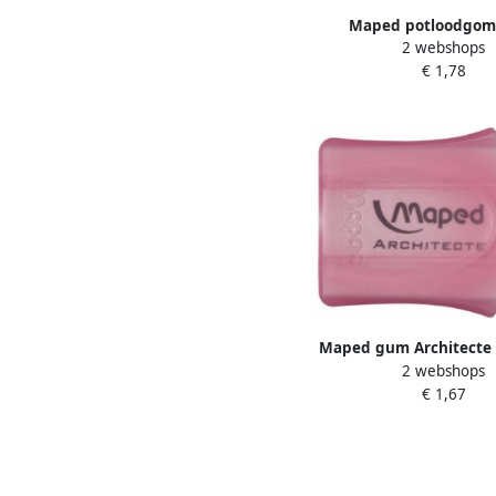
Maped potloodgom 
2 webshops
medium formaat blist
€ 1,78
stuks
Maped gum Architecte o
2 webshops
€ 1,67