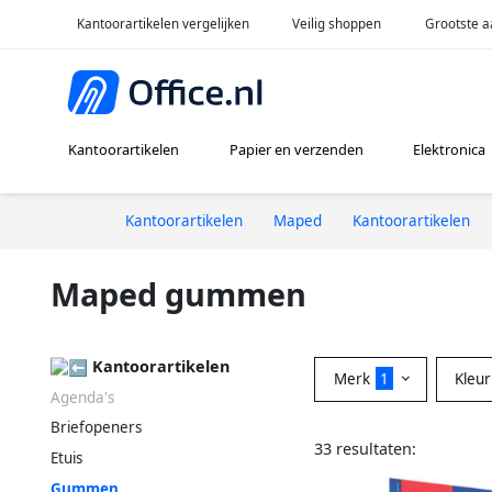
Kantoorartikelen vergelijken
Veilig shoppen
Grootste a
Kantoorartikelen
Papier en verzenden
Elektronica
Kantoorartikelen
Maped
Kantoorartikelen
Maped gummen
Kantoorartikelen
Merk
1
Kleu
Agenda's
Briefopeners
33 resultaten:
Etuis
Gummen