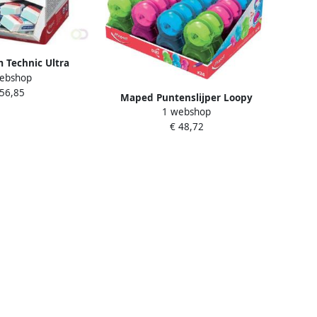
Technic Ultra
ebshop
ispenserdoos met
 56,85
 stuks
Maped Puntenslijper Loopy
1 webshop
1gaats met gum displayá 24
€ 48,72
stuks assorti