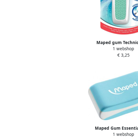
Maped gum Technic
1 webshop
Protection 1 stuk op b
€ 3,25
geassorteerde kl
Maped Gum Essentia
1 webshop
pastel display à 40 stu