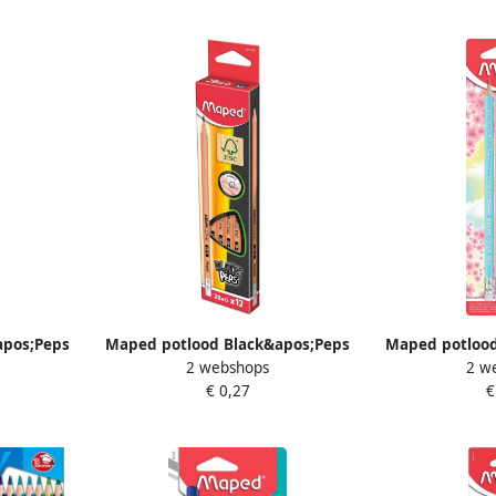
kl
apos;Peps
Maped potlood Black&apos;Peps
Maped potlood
2 webshops
2 w
2B met gum
Pastel met g
€ 0,27
€
s