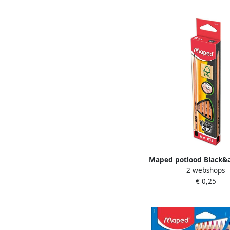
Maped potlood Black&
2 webshops
B zonder gum
€ 0,25