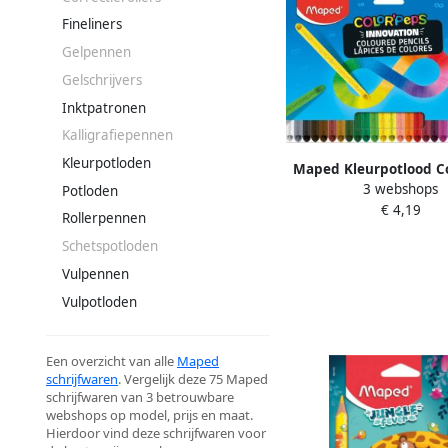
Fineliners
Gelpennen
Gelschrijvers
Inktpatronen
Kalligrafiepennen
Kleurpotloden
Maped Kleurpotlood C
3 webshops
Infinity set Ã 24 k
Potloden
€ 4,19
Rollerpennen
Schetspotloden
Vulpennen
Vulpotloden
Een overzicht van alle
Maped
schrijfwaren
. Vergelijk deze 75 Maped
schrijfwaren van 3 betrouwbare
webshops op model, prijs en maat.
Hierdoor vind deze schrijfwaren voor