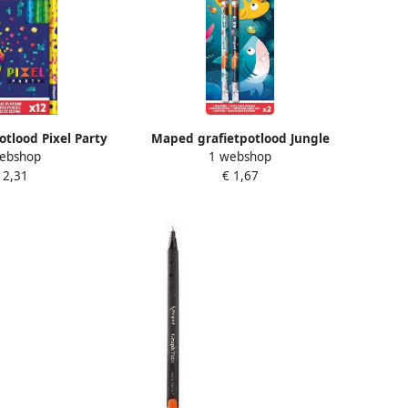
tlood Pixel Party
Maped grafietpotlood Jungle
ebshop
1 webshop
2 kleuren
Fever HB met gom +
 2,31
€ 1,67
leerhulpmiddel blister van 2
stuks assorti