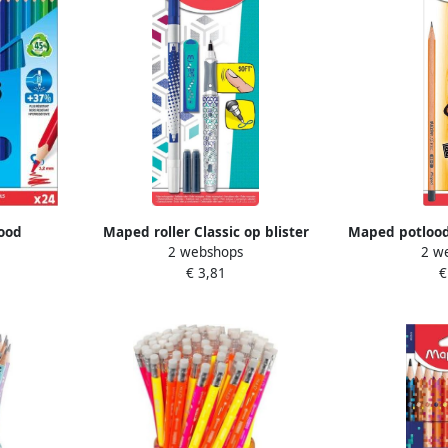
ood
Maped roller Classic op blister
Maped potlood
2 webshops
2 w
ong 24
met 2 inktpatronen en 1
HB blister v
€ 3,81
€
nnen etui
inktwisser