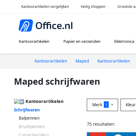
Kantoorartikelen vergelijken
Veilig shoppen
Grootste a
Kantoorartikelen
Papier en verzenden
Elektronica
Kantoorartikelen
Maped
Kantoorartikelen
Maped schrijfwaren
Kantoorartikelen
Merk
1
Kleu
Schrijfwaren
Balpennen
75 resultaten:
Brushpennen
Correctierollers