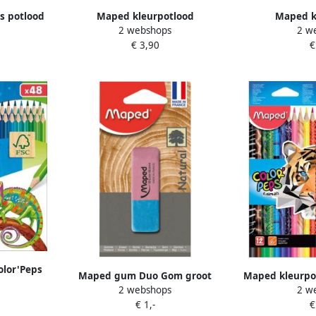
s potlood
Maped kleurpotlood
Maped k
2 webshops
2 w
onnen
Color&apos;Peps 20
Color&apos;Pe
€ 3,90
€
 stuks
kleurpotloden + 4 fluo
potloden in e
olor'Peps
Maped gum Duo Gom groot
Maped kleurpo
uren
2 webshops
2 w
formaat blister met 1 stuk
Peps Animals k
€ 1,-
€
12 stuks in