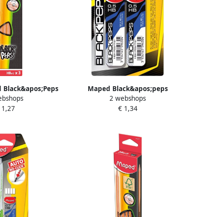
 Black&apos;Peps
Maped Black&apos;peps
ebshops
2 webshops
um kartonnen
potloodstiften 0 5 mm HB blister
 1,27
€ 1,34
i met 3 stuks
van 2 etuis van 12 stuks