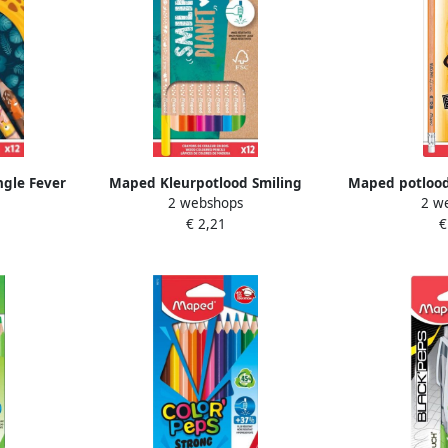
gle Fever
Maped Kleurpotlood Smiling
Maped potlood
2 webshops
2 w
s assorti
Planet set Ã 12 kleuren
HB met g
€ 2,21
€
ophangetu