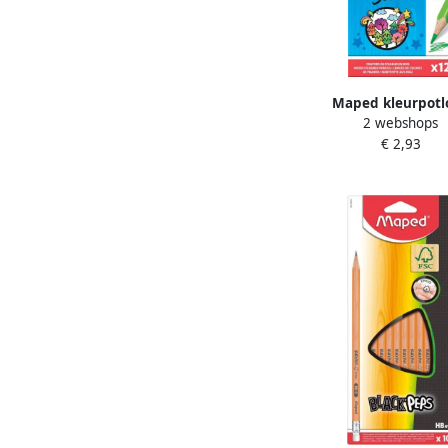
Maped kleurpotl
2 webshops
Color&apos;Peps 12 
€ 2,93