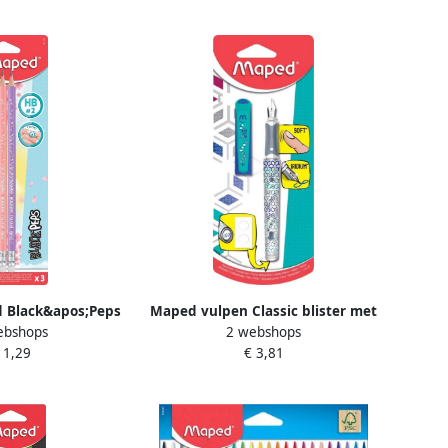
euren
 Black&apos;Peps
Maped vulpen Classic blister met
ebshops
2 webshops
um blister met 3
1 stuk
 1,29
€ 3,81
tuks