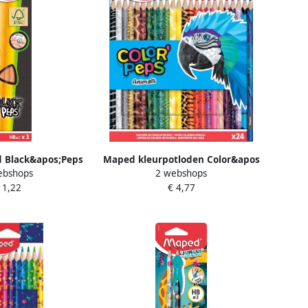
 Black&apos;Peps
Maped kleurpotloden Color&apos
ebshops
2 webshops
an 3 stuks zonder
Peps Animals kartonnen etui met
 1,22
€ 4,77
gum
24 stuks in geassorteerde
kleuren