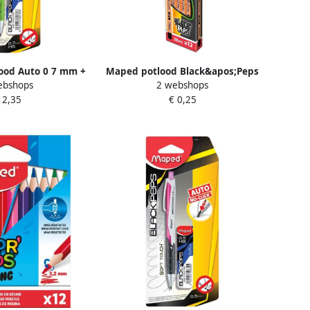
ood Auto 0 7 mm +
Maped potlood Black&apos;Peps
ebshops
2 webshops
 op blister
2B zonder gum
 2,35
€ 0,25