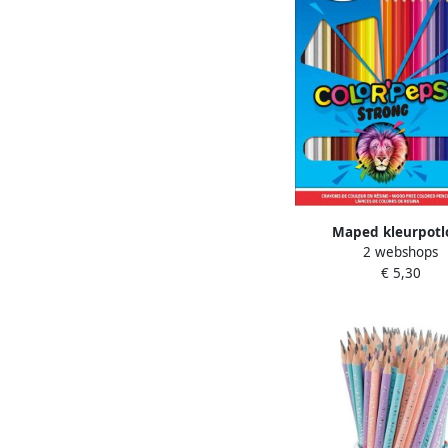
Maped kleurpotl
2 webshops
Color&apos;Peps Str
€ 5,30
potloden in een karto