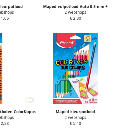
leurpotlood
Maped vulpotlood Auto 0 5 mm +
ebshops
2 webshops
ps Mini Strong 12
vulling op blister
 1,06
€ 2,30
en kartonnen etui
tloden Color&apos
Maped kleurpotlood
ebshops
2 webshops
artonnen etui met
Color&apos;Peps Duo blister met
 2,38
€ 5,40
 geassorteerde
18 stuks