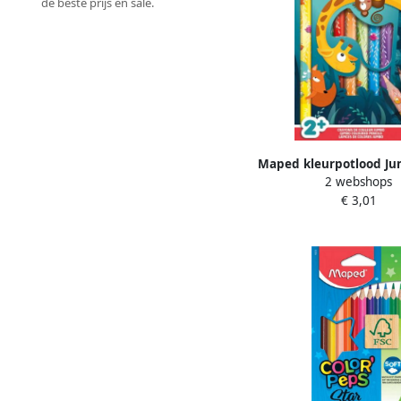
de beste prijs en sale.
Maped kleurpotlood Jun
2 webshops
Jumbo etui van 12 stuk
€ 3,01