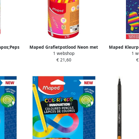
apos;Peps
Maped Grafietpotlood Neon met
Maped Kleurpo
1 webshop
1 w
tonnen
gum potà 72 stuks assorti
setà 1
€ 21,60
€
 stuks