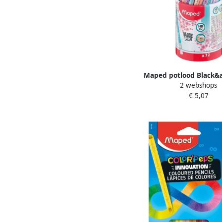
Maped potlood Black&
2 webshops
Pastel met gum kar
€ 5,07
ophangetui met 12