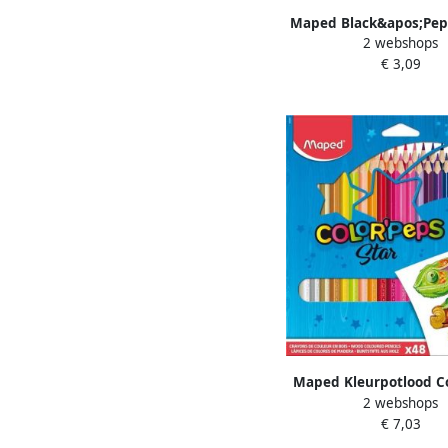
Maped Black&apos;Pep
2 webshops
HB met gum kart
€ 3,09
ophangetui met 10
Maped Kleurpotlood C
2 webshops
Star set Ã 48 kle
€ 7,03