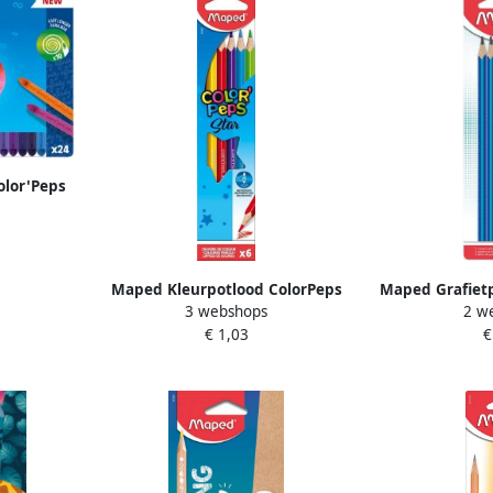
olor'Peps
leuren
Maped Kleurpotlood ColorPeps
Maped Grafietp
3 webshops
2 w
Star set Ã 6 kleuren
Concentratio
€ 1,03
€
setà 2 