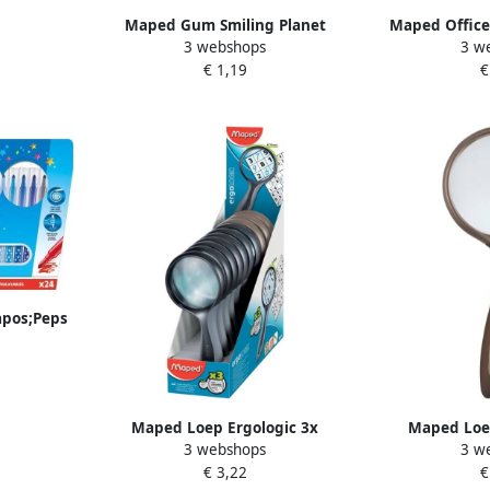
uks
Maped Gum Smiling Planet
Maped Offic
3 webshops
3 w
blister Ã 2 stuks
schaar 17 
€ 1,19
€
apos;Peps
nnen etui
Maped Loep Ergologic 3x
Maped Loep
3 webshops
3 w
vergroting 75mm
vergro
€ 3,22
€