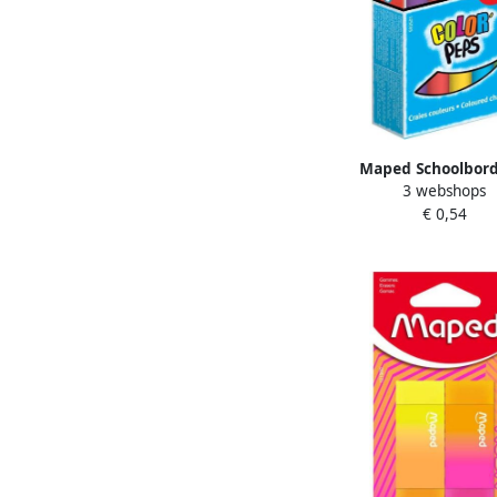
Maped Schoolbord
3 webshops
Color'Peps set Ã¡ 10 stu
€ 0,54