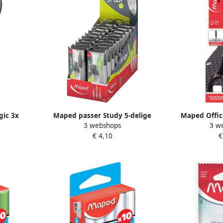
gic 3x
Maped passer Study 5-delige
Maped Offic
3 webshops
3 w
mm
passerdoos: 1 passer Study 1
Titanium 17 
€ 4,10
€
gum 1 mineslijper 1 kokertje
ogen 
potl...