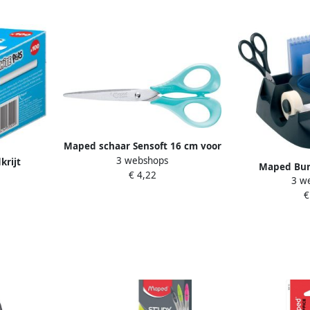
Maped schaar Sensoft 16 cm voor
3 webshops
rechtshandigen met scherpe
krijt
Maped Bur
€ 4,22
punt
 stuks wit
3 w
Essentials G
€
vakk