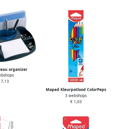
eau organizer
ebshops
reen Maxi met 8
 7,13
en zwart
Maped Kleurpotlood ColorPeps
3 webshops
Star set Ã 6 kleuren
€ 1,03