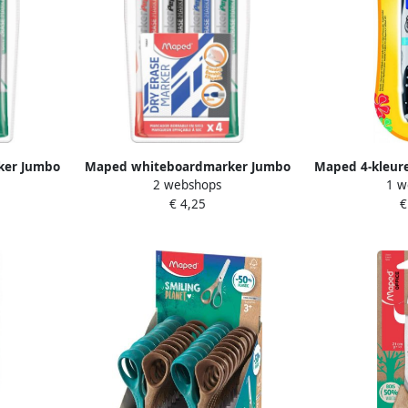
ker Jumbo
Maped whiteboardmarker Jumbo
Maped 4-kleure
2 webshops
1 w
ui van 4
ronde punt etui van 4 stuks in
klassieke kl
€ 4,25
€
e kleuren
geassorteerde kleuren