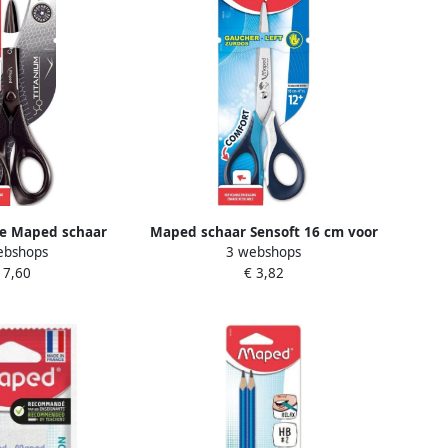
e Maped schaar
Maped schaar Sensoft 16 cm voor
ebshops
3 webshops
cm symmetrische
linkshandigen met scherpe punt
 7,60
€ 3,82
op blister