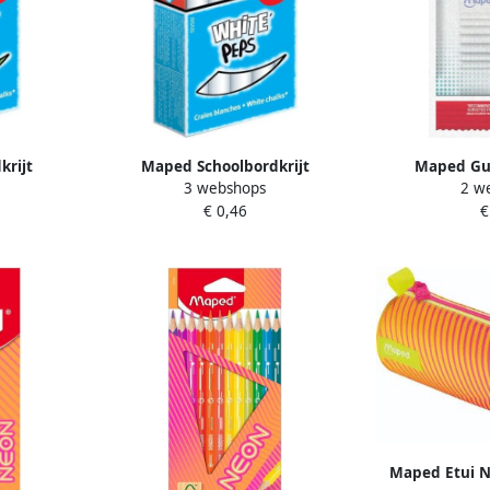
krijt
Maped Schoolbordkrijt
Maped Gu
3 webshops
2 w
ks assorti
Color'Peps wit stofvrij doosje à
Concentration 
€ 0,46
€
10 stuks
Maped Etui N