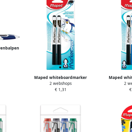
renbalpen
tkleuren
Maped whiteboardmarker
Maped whi
2 webshops
2 w
Marker&apos;Peps blister van 2
Marker&apos;P
€ 1,31
€
stuks zwart
stuks in geas