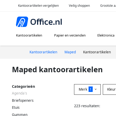
Kantoorartikelen vergelijken
Veilig shoppen
Grootste a
Kantoorartikelen
Papier en verzenden
Elektronica
Kantoorartikelen
Maped
Kantoorartikelen
Maped kantoorartikelen
Categorieën
Merk
1
Kleu
Agenda's
Briefopeners
223 resultaten:
Etuis
Gummen