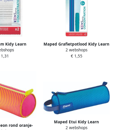
m Kidy Learn
Maped Grafietpotlood Kidy Learn
ebshops
2 webshops
set Ã 2 stuks wit
Concentration met kauwtopper
 1,31
€ 1,55
setà 2 stuks blauw
Maped Etui Kidy Learn
eon rond oranje-
2 webshops
Concentration rond blauw