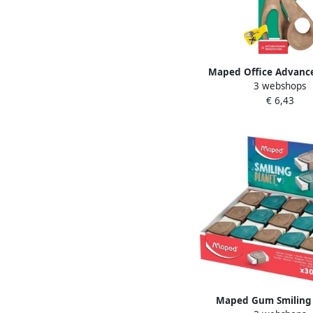
Maped Office Advanc
3 webshops
schaar 21 cm asymme
€ 6,43
ogen voor linksha
Maped Gum Smiling 