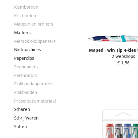
Klemborden
Krijtborden
Mappen en ordners
Markers
Memoblokdispensers
Nietmachines
Maped Twin Tip 4-kleu
2 webshops
medium klassieke ink
Paperclips
€ 1,56
Penhouders
Perforators
Plakbandapparaten
Plakbanden
Presentatiemateriaal
Scharen
Schrijfwaren
Stiften