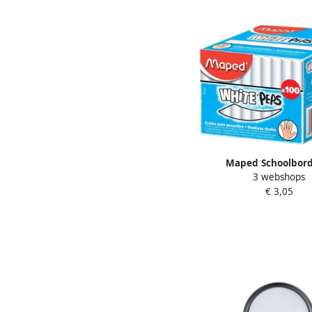
Maped Schoolbord
3 webshops
White'Peps doos Ã¡ 100
€ 3,05