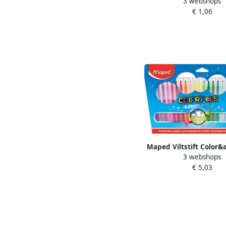
3 webshops
display Ã 30 st
€ 1,06
Maped Viltstift Color&
3 webshops
24 stiften in een karto
€ 5,03