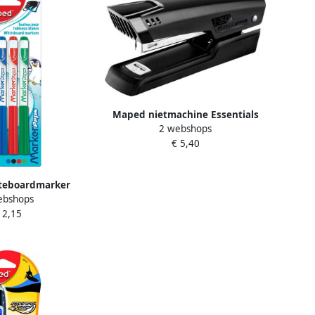
Maped nietmachine Essentials
2 webshops
Metal half strip 24 6-26 6 zwart
€ 5,40
teboardmarker
ebshops
eps blister van 4
 2,15
sorteerde kleuren