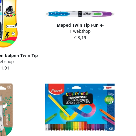
Maped Twin Tip Fun 4-
1 webshop
kleurenbalpen medium pastel
€ 3,19
inktkleuren op blister
n balpen Twin Tip
ebshop
euren op blister
 1,91