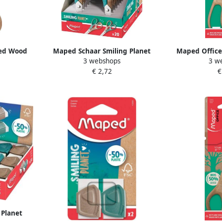
ed Wood
Maped Schaar Smiling Planet
Maped Offic
3 webshops
3 w
trische
12cm display Ã 20 stuks bruin
schaar 21 c
€ 2,72
€
ndigen
groen
Planet