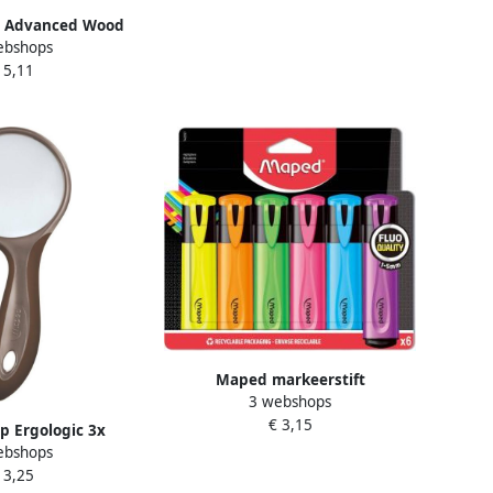
e Advanced Wood
ebshops
cm symmetrisch
 5,11
Maped markeerstift
3 webshops
Fluo&apos;Peps assortiment
€ 3,15
blister met 6 stuks
 Ergologic 3x
ebshops
ting 75mm
 3,25