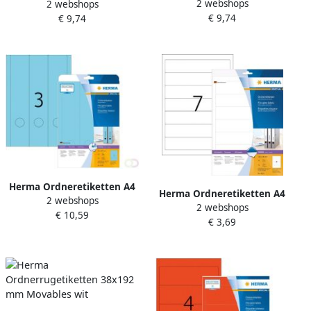
2 webshops
192 x 38 mm wit
2 webshops
192 x 61 mm wit
€ 9,74
ondoorzichtig permanent
€ 9,74
ondoorzichtig permanent
hechtend
hechtend
Herma Ordneretiketten A4
Herma Ordneretiketten A4
2 webshops
61 x 297 mm blauw
2 webshops
192 x 38 mm wit
€ 10,59
permanent hechtend
€ 3,69
ondoorzichtig permanent
hechtend