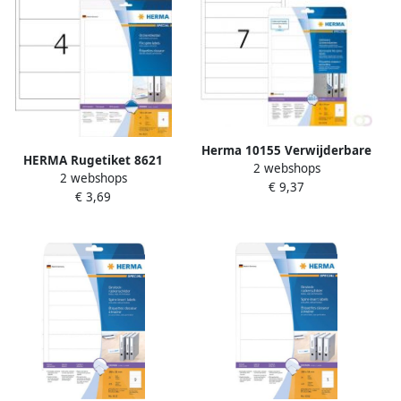
Herma 10155 Verwijderbare
HERMA Rugetiket 8621
2 webshops
ordneretiketten A4 192 x 38
2 webshops
breed 61x192mm
€ 9,37
mm wit ondoorzichtig
€ 3,69
zelfklevend wit