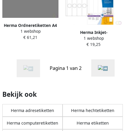
Herma Ordneretiketten A4
1 webshop
192 x 61 mm groen
Herma Inkjet-
€ 61,21
permanent hechtend
1 webshop
ordneretiketten A4 38 x 297
€ 19,25
mm wit permanent
hechtend
Pagina 1 van 2
Bekijk ook
Herma adresetiketten
Herma hechtetiketten
Herma computeretiketten
Herma etiketten