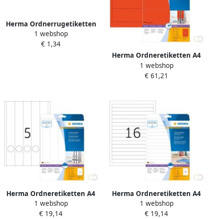
Herma Ordnerrugetiketten
1 webshop
38x192 mm Movables wit
€ 1,34
Herma Ordneretiketten A4
1 webshop
192 x 61 mm rood
€ 61,21
permanent hechtend
Herma Ordneretiketten A4
Herma Ordneretiketten A4
1 webshop
1 webshop
38 x 297 mm wit
192 x 16 9 mm wit
€ 19,14
€ 19,14
ondoorzichtig permanent
ondoorzichtig permanent