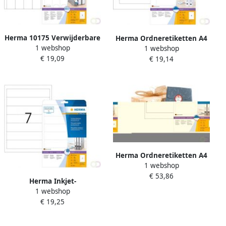
Herma 10175 Verwijderbare
Herma Ordneretiketten A4
1 webshop
ordneretiketten A4 38 x 297
1 webshop
157 x 61 mm voor A5-
€ 19,09
mm wit ondoorzichtig
€ 19,14
ordners wit ondoorzichtig
permanent
Herma Ordneretiketten A4
1 webshop
192 x 59 mm wit
€ 53,86
ondoorzichtig permanent
Herma Inkjet-
hechtend
1 webshop
ordneretiketten A4 192 x 38
€ 19,25
mm wit permanent
hechtend