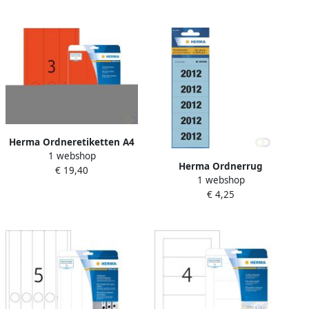
hechtend
hechtend
Herma Ordneretiketten A4
1 webshop
61 x 297 mm rood
Herma Ordnerrug
€ 19,40
permanent hechtend
1 webshop
jaargetallen 2012 blauw
€ 4,25