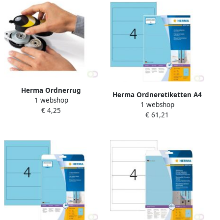
Herma Ordnerrug
Herma Ordneretiketten A4
1 webshop
jaargetallen 2013 wit
1 webshop
192 x 61 mm blauw
€ 4,25
€ 61,21
permanent hechtend