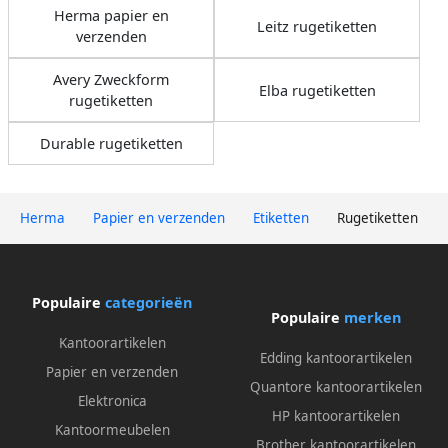
Herma papier en
Leitz rugetiketten
verzenden
Avery Zweckform
Elba rugetiketten
rugetiketten
Durable rugetiketten
Herma
Papier en verzenden
Etiketten
Rugetiketten
Populaire
categorieën
Populaire
merken
Kantoorartikelen
Edding kantoorartikelen
Papier en verzenden
Quantore kantoorartikelen
Elektronica
HP kantoorartikelen
Kantoormeubelen
Brother kantoorartikelen