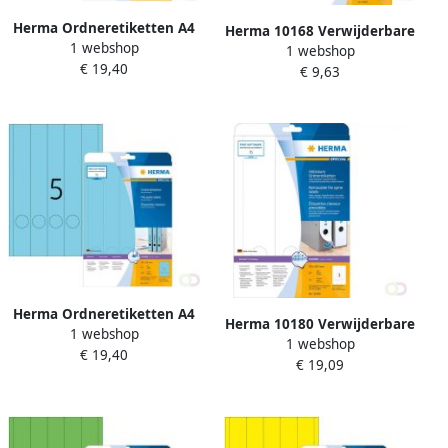
Herma Ordneretiketten A4
Herma 10168 Verwijderbare
1 webshop
192 x 61 mm blauw
1 webshop
ordneretiketten A4 192 x 61
€ 19,40
permanent hechtend
€ 9,63
mm blauw ondoorzichtig
Herma Ordneretiketten A4
Herma 10180 Verwijderbare
1 webshop
38 x 297 mm blauw
1 webshop
ordneretiketten A4 59 x 297
€ 19,40
permanent hechtend
€ 19,09
mm wit ondoorzichtig