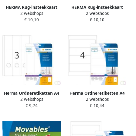
HERMA Rug-insteekkaart
HERMA Rug-insteekkaart
2 webshops
2 webshops
5122 smal 30x190mm wit 25
5032 breed 54x190mm wit
€ 10,10
€ 10,10
vel
25 vel
Herma Ordneretiketten A4
Herma Ordneretiketten A4
2 webshops
2 webshops
61 x 297 mm wit
192 x 59 mm wit
€ 9,74
€ 10,44
ondoorzichtig permanent
ondoorzichtig permanent
hechtend
hechtend