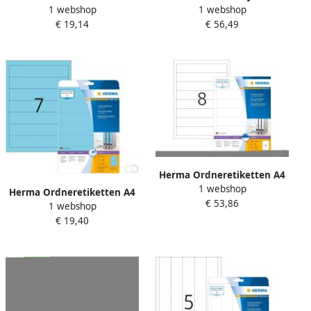
1 webshop
1 webshop
59 x 297 mm wit
ordneretiketten A4 192 x 61
€ 19,14
€ 56,49
ondoorzichtig permanent
mm wit ondoorzichtig
hechtend
Herma Ordneretiketten A4
1 webshop
192 x 34 mm wit
Herma Ordneretiketten A4
€ 53,86
ondoorzichtig permanent
1 webshop
192 x 38 mm blauw
hechtend
€ 19,40
permanent hechtend