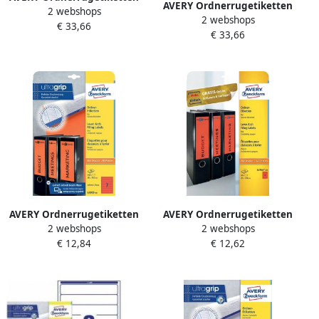
AVERY Ordnerrugetiketten
2 webshops
192 x 59 mm wit
2 webshops
192 x 61 mm geel
€ 33,66
Inkjetprinter Laserprinter
€ 33,66
Inkjetprinter Laserprinter
Kopieerapparaat
Kopieerapparaat
permanent klevend L6061-
permanent klevend L4769-
100
100
AVERY Ordnerrugetiketten
AVERY Ordnerrugetiketten
2 webshops
2 webshops
192 x 38 mm rood
192 x 61 mm rood
€ 12,84
€ 12,62
Inkjetprinter Laserprinter
Inkjetprinter Laserprinter
Kopieerapparaat
Kopieerapparaat
permanent klevend L4762-
permanent klevend L4766-
20
20