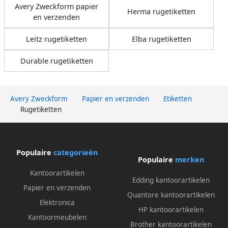
Avery Zweckform papier
Herma rugetiketten
en verzenden
Leitz rugetiketten
Elba rugetiketten
Durable rugetiketten
Avery Zweckform
Papier en verzenden
Etiketten
Rugetiketten
Populaire
categorieën
Populaire
merken
Kantoorartikelen
Edding kantoorartikelen
Papier en verzenden
Quantore kantoorartikelen
Elektronica
HP kantoorartikelen
Kantoormeubelen
Brother kantoorartikelen