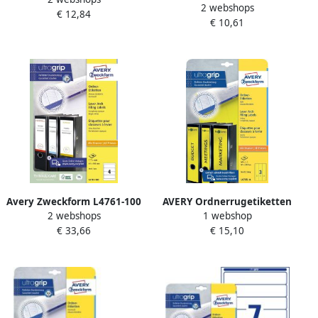
59 x 297 mm wit
2 webshops
ordnerrugetiketten ft 19 2 x
€ 12,84
Inkjetprinter Laserprinter
€ 10,61
6 1 cm (b x h) 100 etiketten
Kopieerapparaat
wit
permanent klevend L6059-
25
Avery Zweckform L4761-100
AVERY Ordnerrugetiketten
2 webshops
1 webshop
ordnerrugetiketten ft 19 2 x
61 x 297 mm geel
€ 33,66
€ 15,10
6 1 cm (b x h) 400 etiketten
Inkjetprinter Laserprinter
wit
Kopieerapparaat
permanent klevend L4755-
20