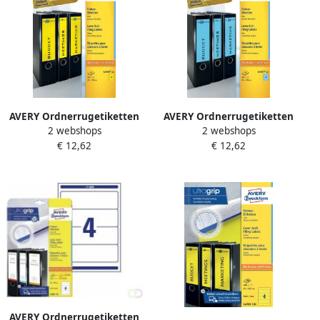
AVERY Ordnerrugetiketten
AVERY Ordnerrugetiketten
2 webshops
2 webshops
192 x 61 mm geel
192 x 61 mm blauw
€ 12,62
€ 12,62
Inkjetprinter Laserprinter
Inkjetprinter Laserprinter
Kopieerapparaat
Kopieerapparaat
permanent klevend L4769-
permanent klevend L4767-
20
20
AVERY Ordnerrugetiketten