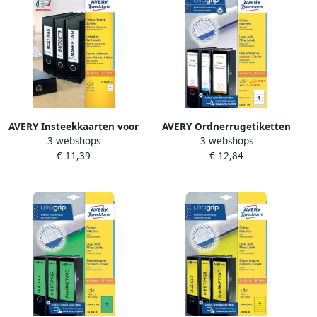
AVERY Insteekkaarten voor
AVERY Ordnerrugetiketten
3 webshops
3 webshops
ordnerrug 54 x 190 mm wit
192 x 59 mm wit
€ 11,39
€ 12,84
Inkjetprinter Laserprinter
Inkjetprinter Laserprinter
Kopieerapparaat C32267-25
Kopieerapparaat
permanent klevend L6061-
25