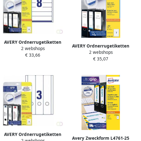
AVERY Ordnerrugetiketten
AVERY Ordnerrugetiketten
2 webshops
192 x 34 mm wit
2 webshops
192 x 38 mm wit
€ 33,66
Inkjetprinter Laserprinter
€ 35,07
Inkjetprinter Laserprinter
Kopieerapparaat
Kopieerapparaat
permanent klevend L6060-
permanent klevend L4760-
100
100
AVERY Ordnerrugetiketten
Avery Zweckform L4761-25
2 webshops