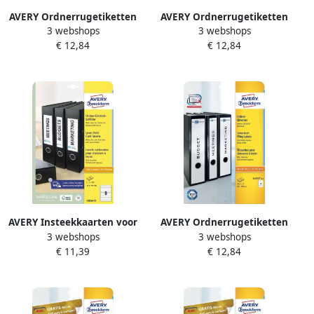
AVERY Ordnerrugetiketten
AVERY Ordnerrugetiketten
3 webshops
3 webshops
192 x 38 mm groen
192 x 38 mm geel
€ 12,84
€ 12,84
Inkjetprinter Laserprinter
Inkjetprinter Laserprinter
Kopieerapparaat
Kopieerapparaat
permanent klevend L4764-
permanent klevend L4765-
20
20
AVERY Insteekkaarten voor
AVERY Ordnerrugetiketten
3 webshops
3 webshops
ordnerrug 30 x 190 mm wit
61 x 297 mm wit
€ 11,39
€ 12,84
Inkjetprinter Laserprinter
Inkjetprinter Laserprinter
Kopieerapparaat C32266-25
Kopieerapparaat
permanent klevend L4759-
25