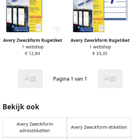
Avery Zweckform Rugetiket
Avery Zweckform Rugetiket
1 webshop
1 webshop
Avery smal 38x192mm
smal 38x192mm zelfklevend
€ 12,84
€ 33,35
zelfklevend wit
wit 100 vel
Pagina 1 van 1
Bekijk ook
Avery Zweckform
Avery Zweckform etiketten
adresetiketten