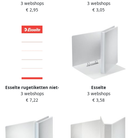
3 webshops
3 webshops
Presentatieringband
Presentatieringband
€ 2,95
€ 3,05
Essentials panorama A4 4-
Essentials panorama A4 4-
rings D-mechaniek 20mm
rings D-mechaniek 25mm
wit
wit
Esselte rugetiketten niet-
Esselte
3 webshops
3 webshops
zelfklevend ft 3 x 15 8 cm
Presentatieringband
€ 7,22
€ 3,58
pak van 100 stuks wit
Essentials panorama A4 2-
rings D-mechaniek 20mm
wit