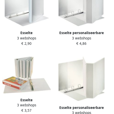
Esselte
Esselte personaliseerbare
3 webshops
3 webshops
Presentatieringband
ringmap PP voor ft A4 maxi
€ 2,90
€ 4,86
Essentials panorama A4 4-
rug van 7 cm 4 D-ringen
rings O-mechaniek 16mm
van 50 mm wit
wit
Esselte
3 webshops
Presentatieringband
Esselte personaliseerbare
€ 3,57
panorama A4 4-rings D-
3 webshops
ringmap rug van 6 3 cm 4