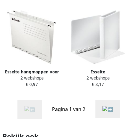
A4+ wit
Esselte hangmappen voor
Esselte
2 webshops
2 webshops
laden Pendaflex Plus
Presentatieringband
€ 0,97
€ 8,17
tussenafstand 330 mm wit
Essentials A4 panorama 23-
doos van 25 stuks
rings O-mechaniek 20mm
wit
Pagina 1 van 2
Bekijk ook