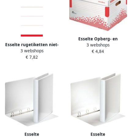
Esselte Opberg- en
Esselte rugetiketten niet-
3 webshops
transportdoos Speedbox
3 webshops
zelfklevend ft 5 x 15 8 cm
€ 4,84
392x301x334mm wit
€ 7,82
pak van 100 stuks wit
Esselte
Esselte