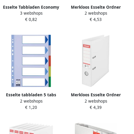
Esselte Tabbladen Economy
Merkloos Esselte Ordner
3 webshops
2 webshops
A4 12-delig karton 11-rings
Power N° 1 Vivida ft A4 rug
€ 0,82
€ 4,53
assorti
van 5 cm wit
Esselte tabbladen 5 tabs
Merkloos Esselte Ordner
2 webshops
2 webshops
Power N° 1 Vivida ft A4 rug
€ 1,20
€ 4,39
van 7 5 cm wit