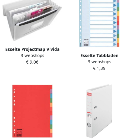
Esselte Projectmap Vivida
3 webshops
Esselte Tabbladen
A4 6 vakken PP wit
3 webshops
€ 9,06
Standaard A4 12-delig
€ 1,39
karton 11-rings met
voorblad assorti