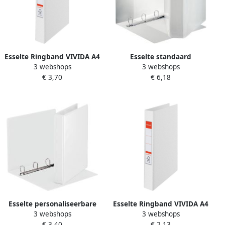
Esselte Ringband VIVIDA A4
Esselte standaard
3 webshops
3 webshops
4-rings O-mechaniek 25mm
panorama ringband ft A4
€ 3,70
€ 6,18
PP wit
Maxi 4 D-ringen diameter
50 mm PP folie wit
Esselte personaliseerbare
Esselte Ringband VIVIDA A4
3 webshops
3 webshops
ringmap rug van 5 1 cm 4
2-rings O-mechaniek 25mm
€ 3,40
€ 2,13