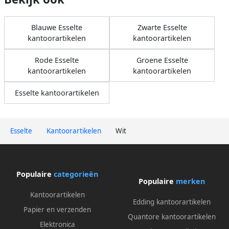
Blauwe Esselte
Zwarte Esselte
kantoorartikelen
kantoorartikelen
Rode Esselte
Groene Esselte
kantoorartikelen
kantoorartikelen
Esselte kantoorartikelen
Esselte
Kantoorartikelen
Wit
Populaire
categorieën
Populaire
merken
Kantoorartikelen
Edding kantoorartikelen
Papier en verzenden
Quantore kantoorartikelen
Elektronica