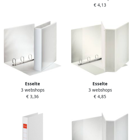
mechaniek 25mm PP wit
€ 4,13
D-ringen van 40 mm wit
Esselte
Esselte
3 webshops
3 webshops
Presentatieringband
Presentatieringband
€ 3,36
€ 4,85
Essentials panorama A4 4-
panorama A4 4-rings D-
rings D-mechaniek 40mm
mechaniek 52mm PP wit
wit