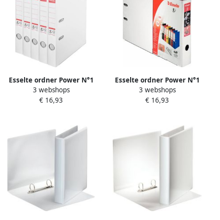
Esselte ordner Power N°1
Esselte ordner Power N°1
3 webshops
3 webshops
rug van 5 cm wit pak van 5
rug van 7 5 cm wit pak van
€ 16,93
€ 16,93
stuks
5 stuks