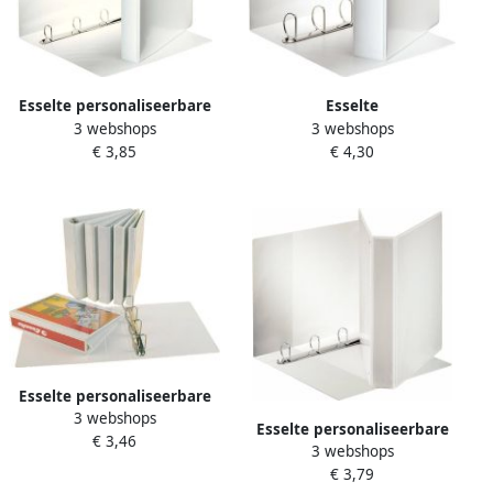
Esselte personaliseerbare
Esselte
3 webshops
3 webshops
ringmap rug van 5 1 cm 4
Presentatieringband
€ 3,85
€ 4,30
D-ringen van 30 mm wit
Essentials panorama A4 4-
rings D-mechaniek 50mm
wit
Esselte personaliseerbare
3 webshops
ringmap rug van 3 8 cm 4D-
Esselte personaliseerbare
€ 3,46
ringen van 16 mm wit
3 webshops
ringmap rug van 5 1 cm 4
€ 3,79
D-ringen van 30mm voor ft