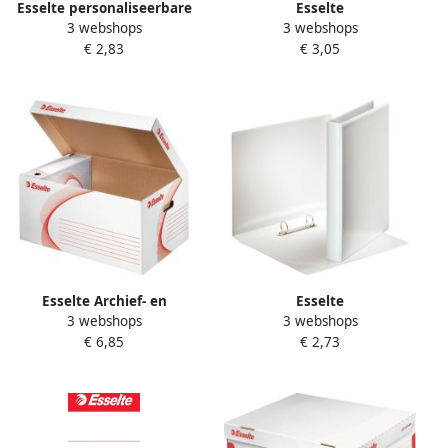
Esselte personaliseerbare
Esselte
3 webshops
3 webshops
ringmap PP voor ft A5 rug
Presentatieringband
€ 2,83
€ 3,05
van 4 7 cm 2 D-ringen van
Essentials panorama A4 2-
25 mm wit
rings D-mechaniek 30mm
wit
Esselte Archief- en
Esselte
3 webshops
3 webshops
transportdoos met deksel
Presentatieringband
€ 6,85
€ 2,73
560x265x380mm wit
Essentials panorama A4 2-
rings O-mechaniek 25mm
wit