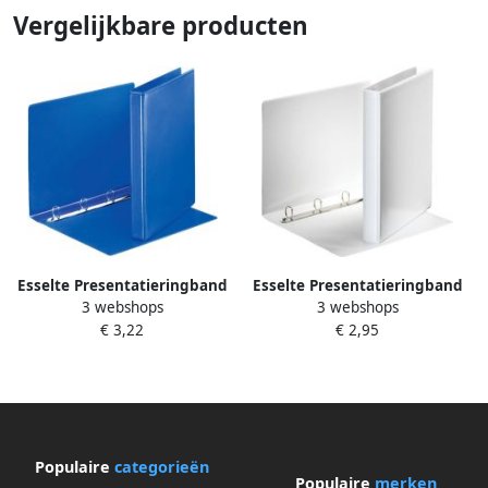
Vergelijkbare producten
Esselte Presentatieringband
Esselte Presentatieringband
3 webshops
3 webshops
Essentials panorama A4 4-
Essentials panorama A4 4-
€ 3,22
€ 2,95
rings D-mechaniek 20mm
rings D-mechaniek 20mm wit
blauw
Populaire
categorieën
Populaire
merken