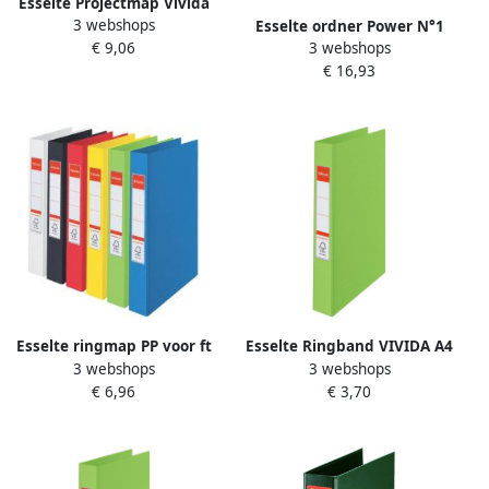
Esselte Projectmap Vivida
3 webshops
A4 6 vakken PP groen
Esselte ordner Power N°1
€ 9,06
3 webshops
rug van 7 5 cm groen pak
€ 16,93
van 5 stuks
Esselte ringmap PP voor ft
Esselte Ringband VIVIDA A4
3 webshops
3 webshops
A4 rug van 4 2 cm 23 O-
4-rings O-mechaniek 25mm
€ 6,96
€ 3,70
ringen van 25 mm groen
PP groen