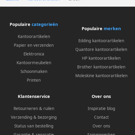
Populaire
categorieën
Populaire
merken
Kantoorartikelen
Edding kantoorartikelen
Papier en verzenden
Quantore kantoorartikelen
Elektronica
HP kantoorartikelen
Kantoormeubelen
Brother kantoorartikelen
Schoonmaken
Moleskine kantoorartikelen
Printen
Klantenservice
Over ons
Retourneren & ruilen
Inspiratie blog
Verzending & bezorging
Contact
Status van bestelling
Over ons
Garantie & reparatie
Samenwerken