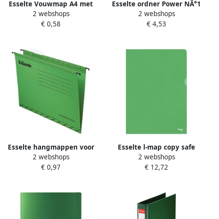
Esselte Vouwmap A4 met
Esselte ordner Power NÂ°1
2 webshops
2 webshops
overslag manilla 275gr
lichtgroen rug van 7 5 cm
€ 0,58
€ 4,53
groen
Esselte hangmappen voor
Esselte l-map copy safe
2 webshops
2 webshops
laden Pendaflex Plus
gekorreld A4 115 micron
€ 0,97
€ 12,72
tussenafstand 330 mm
pak van 100 stuks groen
groen doos van 25 stuks