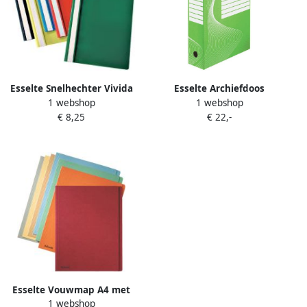
Esselte Snelhechter Vivida
Esselte Archiefdoos
1 webshop
1 webshop
A4 PP groen
Boxycolor 80mm groen
€ 8,25
€ 22,-
Esselte Vouwmap A4 met
1 webshop
overslag manilla 275gr