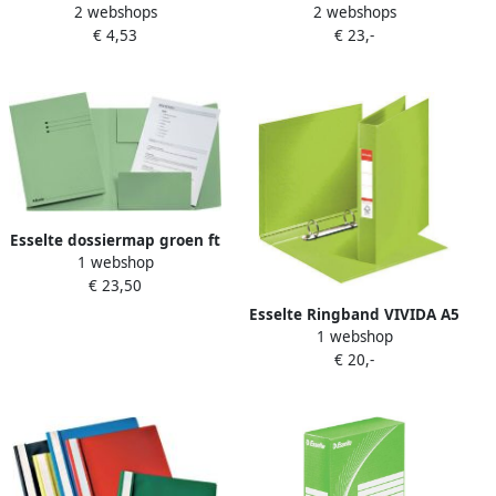
2 webshops
2 webshops
lichtgroen rug van 5 cm
kleppen manilla 275gr
€ 4,53
€ 23,-
groen
Esselte dossiermap groen ft
1 webshop
A4
€ 23,50
Esselte Ringband VIVIDA A5
1 webshop
2-rings O-mechaniek 25mm
€ 20,-
PP Groen