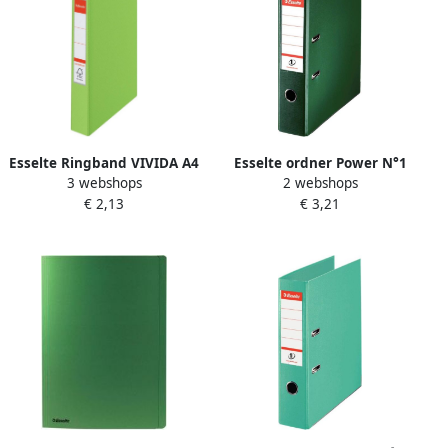
Esselte Ringband VIVIDA A4
Esselte ordner Power N°1
3 webshops
2 webshops
2-rings O-mechaniek 25mm
groen rug van 7 5 cm
€ 2,13
€ 3,21
PP groen