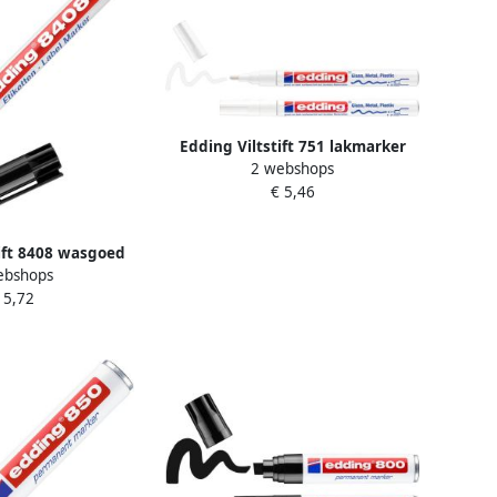
Edding Viltstift 751 lakmarker
2 webshops
rond 1 2mm blister à 2 stuks wit
€ 5,46
ift 8408 wasgoed
ebshops
 blister Ã 1 stuk
 5,72