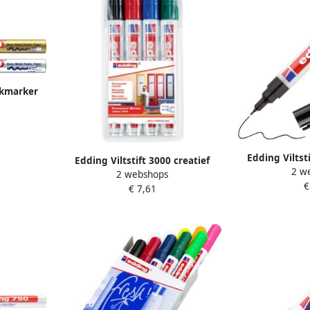
lakmarker
 zilver
ks
Edding Viltst
Edding Viltstift 3000 creatief
2 w
rond 1mm zwart
2 webshops
rond 1.5-3mm assorti blister Ã 4
€
€ 7,61
stuks