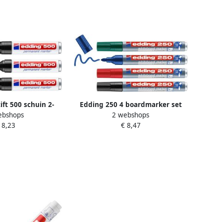
ift 500 schuin 2-
Edding 250 4 boardmarker set
ebshops
2 webshops
listerà 3 stuks
assorti 4 stuks: zwart rood blauw
 8,23
€ 8,47
groen 1 5-3mm