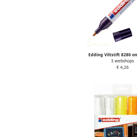
Edding Viltstift 8280 o
3 webshops
rond 1.5-3mm UV bliste
€ 4,26