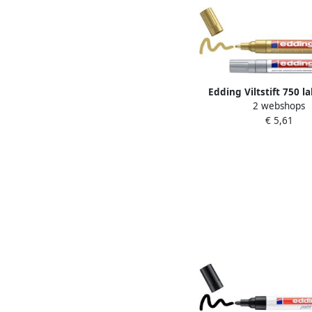
Edding Viltstift 750 
2 webshops
rond 2-4mm goud en
€ 5,61
blister Ã 2 stu