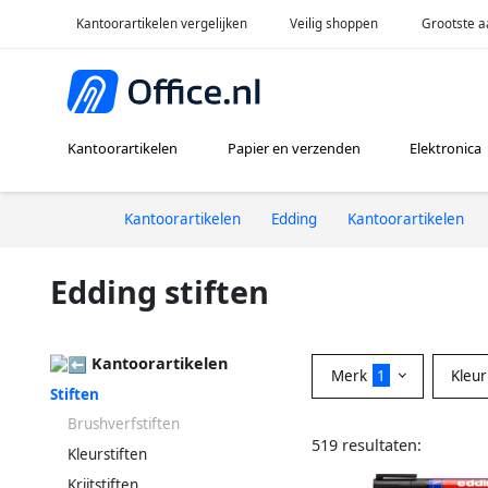
Kantoorartikelen vergelijken
Veilig shoppen
Grootste a
Kantoorartikelen
Papier en verzenden
Elektronica
Kantoorartikelen
Edding
Kantoorartikelen
Edding stiften
Kantoorartikelen
Merk
1
Kleu
Stiften
Brushverfstiften
519 resultaten:
Kleurstiften
Krijtstiften