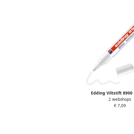
Edding Viltstift 890
2 webshops
rond 1.5-2mm spierwit 
€ 7,09
stuk