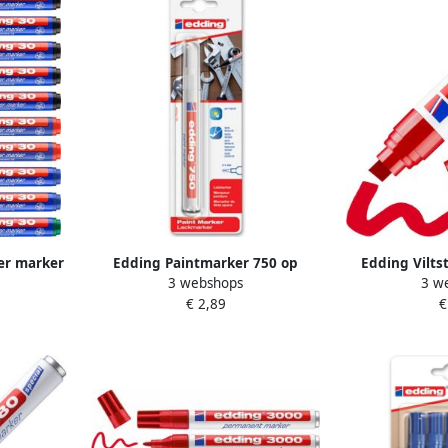
per marker
Edding Paintmarker 750 op
Edding Viltst
3 webshops
3 w
-3 mm doos
oliebasis 2-4mm wit blisterà 1
12m
€ 2,89
€
stuk