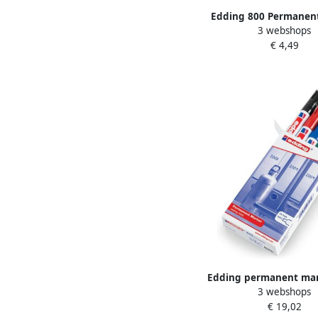
Edding 800 Permanen
3 webshops
Blister van 1 zwart Alc
€ 4,49
Edding permanent mar
3 webshops
doos van 10 stuk
€ 19,02
geassorteerde kl