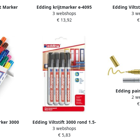
t Marker
Edding krijtmarker e-4095
Edding Vilts
3 webshops
3 w
oholstift
geassorteerde kleuren etui van 5
blau
€ 13,92
€
stuks
Edding pai
2 w
Professional b
€
goud 
ker 3000
Edding Viltstift 3000 rond 1.5-
3 webshops
s in
3mm zwart blisterà 4 stuks
€ 5,83
euren