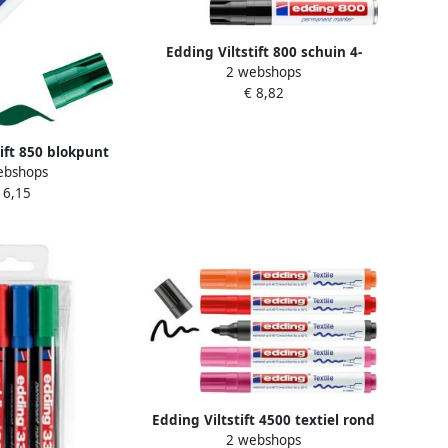
Edding Viltstift 800 schuin 4-
2 webshops
12mm zwart blister Ã 2 stuks
€ 8,82
tift 850 blokpunt
ebshops
n 5-16mm
 6,15
Edding Viltstift 4500 textiel rond
2 webshops
2-3mm warm assorti blister a1 5