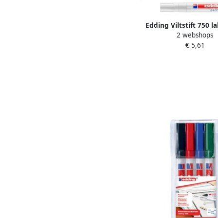
Edding Viltstift 750 
2 webshops
rond 2-4mm wit en zwar
€ 5,61
Ã 2 stuks