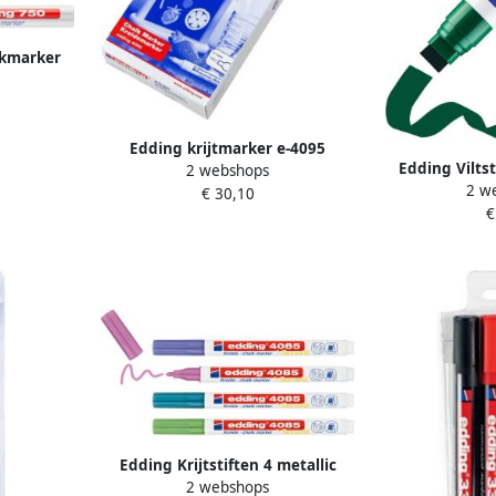
lakmarker
t blister
Edding krijtmarker e-4095
Edding Vilts
2 webshops
geassorteerde kleuren doos van
2 w
groe
€ 30,10
10 stuks
€
Edding Krijtstiften 4 metallic
2 webshops
krijtmarkers Ronde punt van 1-2