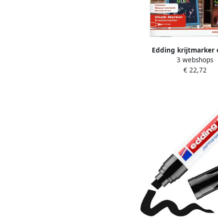
Edding krijtmarker 
3 webshops
schuine punt etui van 
€ 22,72
x wit 1 x geel 1 x oran
roze