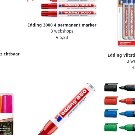
Edding 3000 4 permanent marker
3 webshops
blister rood 4 stuks 1 5-3mm
€ 5,83
nzichtbaar
Edding Viltst
rà 1 stuk
3 w
3mm blauw b
€