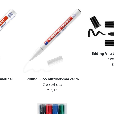
Edding Viltst
2 w
7mm zwart b
€
0 meubel
Edding 8055 outdoor-marker 1-
2 webshops
blisterà 1
2mm ronde punt wit per stuk in
€ 3,13
blisterverpakking