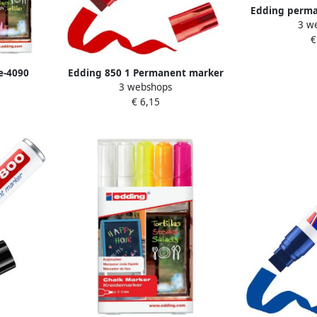
Edding perma
3 w
blister m
€
geassorte
e-4090
Edding 850 1 Permanent marker
3 webshops
5 stuks: 2
rood beitelvormige punt 5-16 mm
€ 6,15
je en 1 x
blister