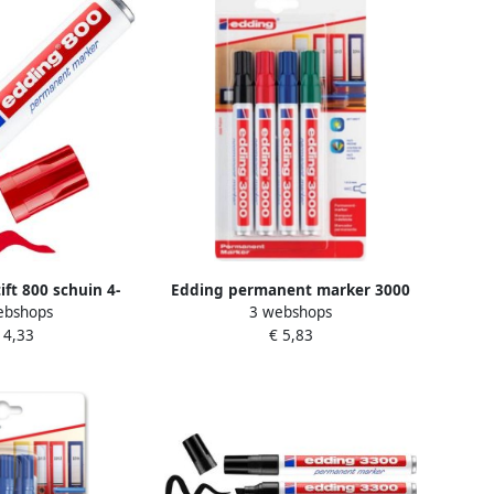
ift 800 schuin 4-
Edding permanent marker 3000
ebshops
3 webshops
m rood
blister van 4 stuks in
 4,33
€ 5,83
geassorteerde kleuren