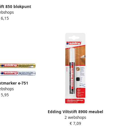
tift 850 blokpunt
ebshops
w 5-16mm
 6,15
ntmarker e-751
ebshops
lister van 2 stuks
 5,95
en zilver
Edding Viltstift 8900 meubel
2 webshops
rond 1.5-2mm zwart blisterà 1
€ 7,09
stuk