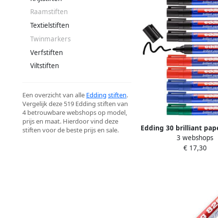
Raamstiften
Textielstiften
Twinmarkers
Verfstiften
Viltstiften
Een overzicht van alle
Edding
stiften
.
Vergelijk deze 519 Edding stiften van
4 betrouwbare webshops op model,
prijs en maat. Hierdoor vind deze
Edding 30 brilliant pa
stiften voor de beste prijs en sale.
3 webshops
assorti ronde punt 1 5
€ 17,30
10 stuks