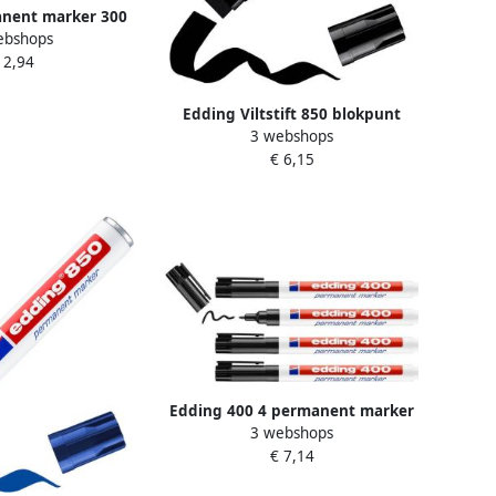
nent marker 300
ebshops
et 4 stuks in
 2,94
erde kleuren
Edding Viltstift 850 blokpunt
3 webshops
zwart 5-16mm
€ 6,15
Edding 400 4 permanent marker
3 webshops
blister zwart 4 stuks 1mm
€ 7,14