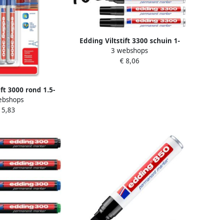
Edding Viltstift 3300 schuin 1-
3 webshops
5mm zwart blister Ã 4 stuks
€ 8,06
ift 3000 rond 1.5-
ebshops
listerà 4 stuks
 5,83