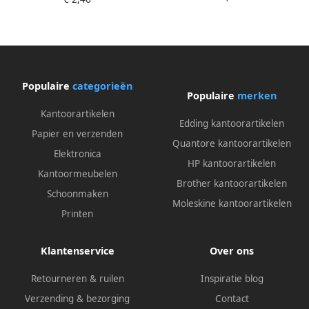
deligÂ metÂ doorgaande
zeskantschacht en
massieveÂ stalenÂ kap(21250
)
Populaire
categorieën
Populaire
merken
Kantoorartikelen
Edding kantoorartikelen
Papier en verzenden
Quantore kantoorartikelen
Elektronica
HP kantoorartikelen
Kantoormeubelen
Brother kantoorartikelen
Schoonmaken
Moleskine kantoorartikelen
Printen
Klantenservice
Over ons
Retourneren & ruilen
Inspiratie blog
Verzending & bezorging
Contact