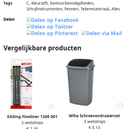
Tags
C, Kleurstift, Kantoorbenodigdheden,
Schrijfinstrumenten, Pennen, Tekenmateriaal, Alles
Delen
Vergelijkbare producten
Wiha Schroevendraaierset
Edding Fineliner 1200 001
3 webshops
SoftFinish sleufkop
2 webshops
fijn zwart blister Ã 3 stuks
€ 0,13
Â PhillipsÂ 6
€ 2,46