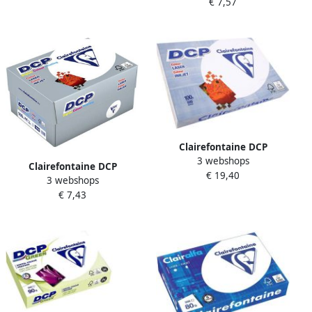
€ 7,57
pak van 500 vel
Clairefontaine DCP
3 webshops
presentatiepapier A3 100 g
Clairefontaine DCP
€ 19,40
pak van 500 vel
3 webshops
presentatiepapier A4 160 g
€ 7,43
pak van 250 vel