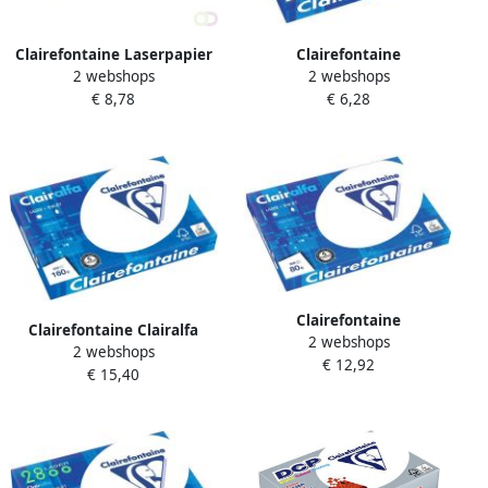
Clairefontaine Laserpapier
Clairefontaine
2 webshops
2 webshops
DCP Green A4 90gr wit 500
Kopieerpapier Clairalfa A4
€ 8,78
€ 6,28
vel
80gr wit 500 vel
Clairefontaine
Clairefontaine Clairalfa
2 webshops
Kopieerpapier Clairalfa A3
2 webshops
presentatiepapier A3 160 g
€ 12,92
80gr wit 500 vel
€ 15,40
pak van 250 vel