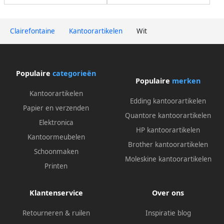
Clairefontaine
Kantoorartikelen
Wit
Populaire
categorieën
Populaire
merken
Kantoorartikelen
Edding kantoorartikelen
Papier en verzenden
Quantore kantoorartikelen
Elektronica
HP kantoorartikelen
Kantoormeubelen
Brother kantoorartikelen
Schoonmaken
Moleskine kantoorartikelen
Printen
Klantenservice
Over ons
Retourneren & ruilen
Inspiratie blog