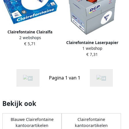
Clairefontaine Clairalfa
2 webshops
printpapier ft A4 80 g pak
Clairefontaine Laserpapier
€ 5,71
van 500 vel
1 webshop
DCP A4 80gr wit 500 vel
€ 7,31
Pagina 1 van 1
Bekijk ook
Blauwe Clairefontaine
Clairefontaine
kantoorartikelen
kantoorartikelen