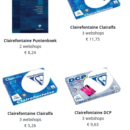
Clairefontaine Clairalfa
3 webshops
presentatiepapier ft A3 120
€ 11,75
g pak van 250 vel
Clairefontaine Puntenboek
2 webshops
leraren Clairfontaine A4
€ 8,24
72blz meertalig assorti
Clairefontaine DCP
Clairefontaine Clairalfa
3 webshops
presentatiepapier ft A4 200
3 webshops
presentatiepapier ft A4 120
€ 9,63
g pak van 250 vel
€ 5,26
g pak van 250 vel