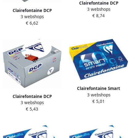
Clairefontaine DCP
3 webshops
presentatiepapier A4 100 g
Clairefontaine DCP
€ 8,74
pak van 500 vel
3 webshops
presentatiepapier A4 250 g
€ 6,62
pak van 125 vel
Clairefontaine Smart
3 webshops
Printing printpapier ft A4
Clairefontaine DCP
€ 5,01
60 g pak van 500 vel
3 webshops
presentatiepapier A4 120 g
€ 5,43
pak van 250 vel