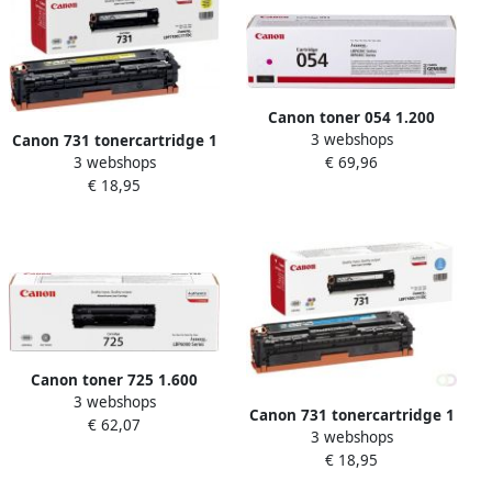
Canon toner 054 1.200
3 webshops
Canon 731 tonercartridge 1
pagina&apos;s OEM
3 webshops
€ 69,96
stuk(s) Origineel Geel
3022C002 magenta
€ 18,95
(6269B002)
Canon toner 725 1.600
3 webshops
pagina&apos;s OEM
Canon 731 tonercartridge 1
€ 62,07
3484B002 zwart
3 webshops
stuk(s) Origineel Cyaan
€ 18,95
(6271B002)