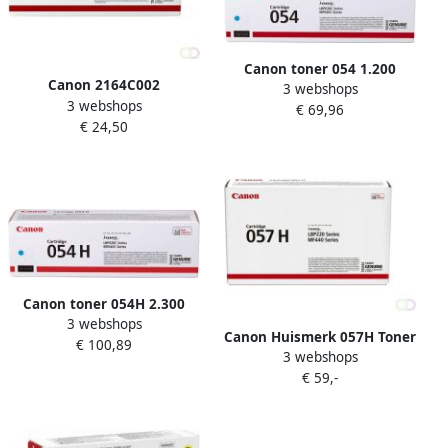
Canon toner 054 1.200
Canon 2164C002
3 webshops
pagina&apos;s OEM
3 webshops
tonercartridge 1 stuk(s)
€ 69,96
3023C002 cyaan
€ 24,50
Origineel Zwart (2164C002)
Canon toner 054H 2.300
3 webshops
pagina&apos;s OEM
Canon Huismerk 057H Toner
€ 100,89
3027C002 cyaan
3 webshops
Zwart Hoge Capaciteit
€ 59,-