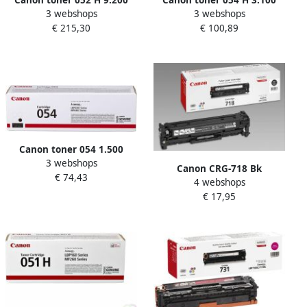
Canon toner 052 H 9.200
Canon toner 054 H 3.100
3 webshops
3 webshops
pagina&apos;s OEM
pagina&apos;s OEM
€ 215,30
€ 100,89
2200C002 zwart
3028C002 zwart
Canon toner 054 1.500
3 webshops
pagina&apos;s OEM
Canon CRG-718 Bk
€ 74,43
3024C002 zwart
4 webshops
tonercartridge 1 stuk(s)
€ 17,95
Origineel Zwart (2662B002)