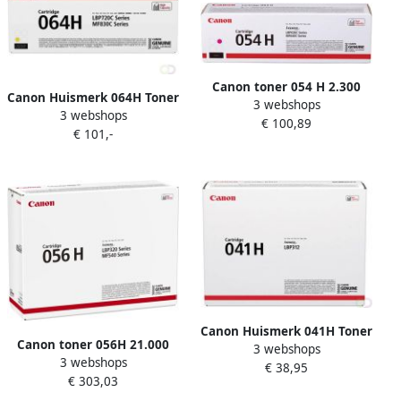
Canon toner 054 H 2.300
Canon Huismerk 064H Toner
3 webshops
pagina&apos;s OEM
3 webshops
Geel Hoge Capaciteit
€ 100,89
3026C002 magenta
€ 101,-
Canon Huismerk 041H Toner
Canon toner 056H 21.000
3 webshops
Zwart Hoge Capaciteit
3 webshops
pagina&apos;s OEM
€ 38,95
€ 303,03
3008C002 zwart