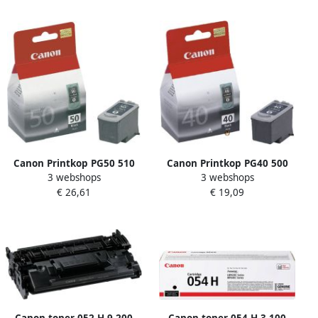
Canon Printkop PG50 510
Canon Printkop PG40 500
3 webshops
3 webshops
pagina&apos;s 0616B001
pagina&apos;s 0615B001
€ 26,61
€ 19,09
zwart
zwart