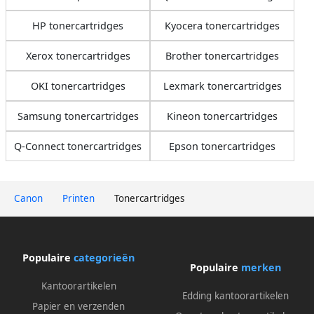
HP tonercartridges
Kyocera tonercartridges
Xerox tonercartridges
Brother tonercartridges
OKI tonercartridges
Lexmark tonercartridges
Samsung tonercartridges
Kineon tonercartridges
Q-Connect tonercartridges
Epson tonercartridges
Canon
Printen
Tonercartridges
Populaire
categorieën
Populaire
merken
Kantoorartikelen
Edding kantoorartikelen
Papier en verzenden