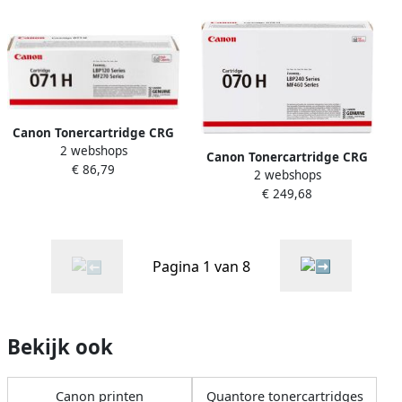
Canon Tonercartridge CRG
2 webshops
071H zwart
Canon Tonercartridge CRG
€ 86,79
2 webshops
070H zwart
€ 249,68
Pagina 1 van 8
Bekijk ook
Canon printen
Quantore tonercartridges