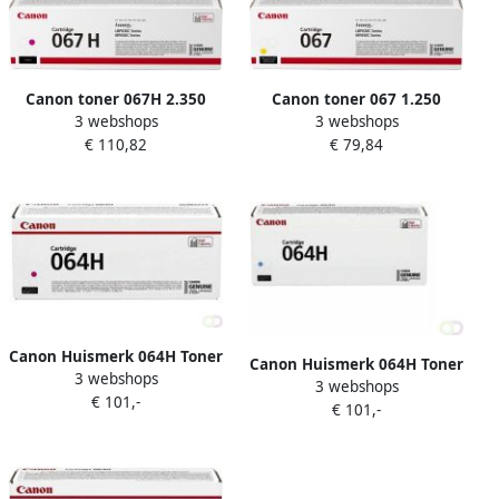
Canon toner 067H 2.350
Canon toner 067 1.250
3 webshops
3 webshops
pagina&apos;s OEM
pagina&apos;s OEM
€ 110,82
€ 79,84
5104C002 magenta
5099C002 geel
Canon Huismerk 064H Toner
Canon Huismerk 064H Toner
3 webshops
Magenta Hoge Capaciteit
3 webshops
Cyaan Hoge Capaciteit
€ 101,-
€ 101,-