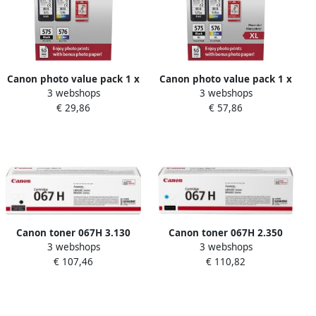
Canon photo value pack 1 x
Canon photo value pack 1 x
3 webshops
3 webshops
PG-575 + 1 x CL-576 100
PG-575XL + 1 x CL-576XL
€ 29,86
€ 57,86
pagina&apos;s OEM
300 400 pagina&apos;s OEM
5438C004 4 kleuren
5437C006 4 kleuren
Canon toner 067H 3.130
Canon toner 067H 2.350
3 webshops
3 webshops
pagina&apos;s OEM
pagina&apos;s OEM
€ 107,46
€ 110,82
5106C002 zwart
5105C002 cyaan