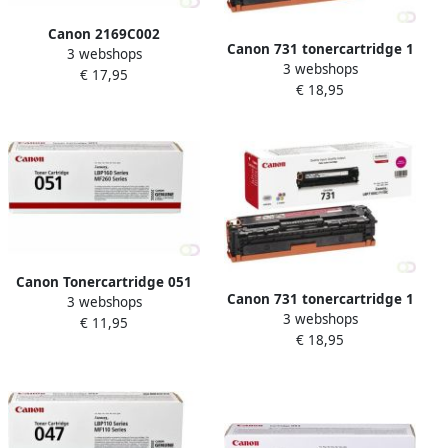
Canon 2169C002
Canon 731 tonercartridge 1
3 webshops
tonercartridge 1 stuk(s)
3 webshops
stuk(s) Origineel Zwart
€ 17,95
Origineel Zwart (2169C002)
€ 18,95
(6272B002)
Canon Tonercartridge 051
Canon 731 tonercartridge 1
3 webshops
zwart
3 webshops
stuk(s) Origineel Magenta
€ 11,95
€ 18,95
(6270B002)