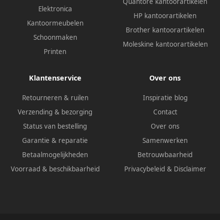
Quantore kantoorartikelen
Elektronica
HP kantoorartikelen
Kantoormeubelen
Brother kantoorartikelen
Schoonmaken
Moleskine kantoorartikelen
Printen
Klantenservice
Over ons
Retourneren & ruilen
Inspiratie blog
Verzending & bezorging
Contact
Status van bestelling
Over ons
Garantie & reparatie
Samenwerken
Betaalmogelijkheden
Betrouwbaarheid
Voorraad & beschikbaarheid
Privacybeleid
&
Disclaimer