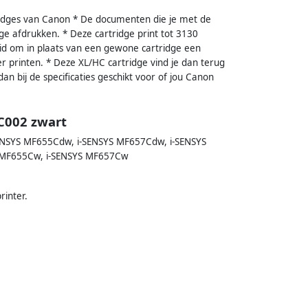
ridges van Canon * De documenten die je met de
e afdrukken. * Deze cartridge print tot 3130
eid om in plaats van een gewone cartridge een
 printen. * Deze XL/HC cartridge vind je dan terug
 dan bij de specificaties geschikt voor of jou Canon
C002 zwart
ENSYS MF655Cdw, i-SENSYS MF657Cdw, i-SENSYS
S MF655Cw, i-SENSYS MF657Cw
rinter.