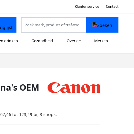
Klantenservice
Contact
en drinken
Gezondheid
Overige
Merken
ina's OEM
tot
bij
shops:
107,46
123,49
3