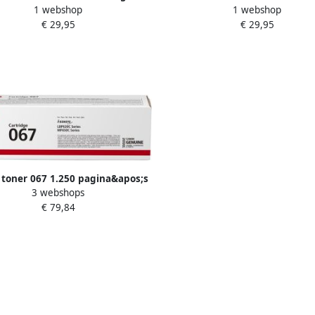
1 webshop
1 webshop
Hoge Capaciteit
Capaciteit
€ 29,95
€ 29,95
toner 067 1.250 pagina&apos;s
3 webshops
OEM 5101C002 cyaan
€ 79,84