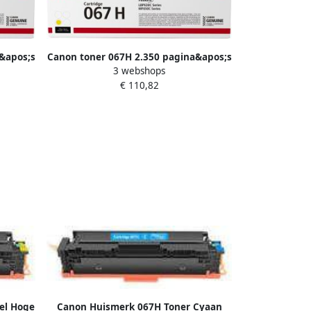
&apos;s
Canon toner 067H 2.350 pagina&apos;s
3 webshops
OEM 5103C002 geel
€ 110,82
el Hoge
Canon Huismerk 067H Toner Cyaan