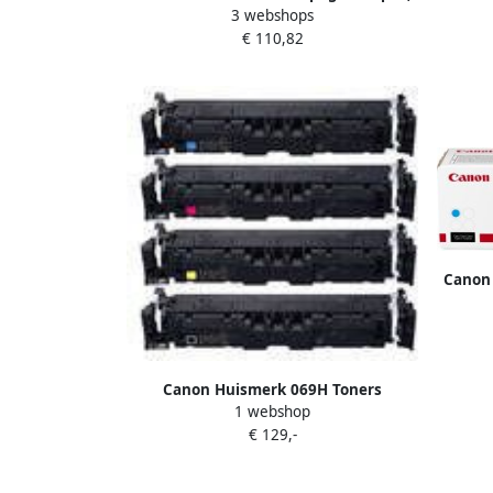
3 webshops
OEM 5104C002 magenta
€ 110,82
Canon 
Canon Huismerk 069H Toners
1 webshop
Multipack (zwart + 3 kleuren)
€ 129,-