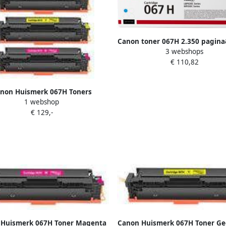
Canon toner 067H 2.350 pagina
3 webshops
OEM 5105C002 cyaan
€ 110,82
non Huismerk 067H Toners
1 webshop
ltipack (zwart + 3 kleuren)
€ 129,-
 Huismerk 067H Toner Magenta
Canon Huismerk 067H Toner Ge