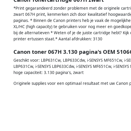
*Print gegarandeerd zonder problemen met de originele cart
zwart 067H print, kenmerken zich door kwalitatief hoogwaardig
paginas. * Binnen de Canon printers heb je vaak de mogelijkh
XL/HC (high capacity) te gebruiken voor nog meer en goedkoper
bij de alternatieven * Weten of je de juiste cartridge hebt? Kijk
printer ertussen staat.* Aantal afdrukken: 3130
Canon toner 067H 3.130 pagina's OEM 5106
Geschikt voor: LBP631Cw, LBP633Cdw, i-SENSYS MF651Cw, i-S
LBP631Cw, i-SENSYS LBP633Cdw, i-SENSYS MF651Cw, i-SENSY
hoge capaciteit: 3.130 pagina's, zwart
Originele supplies voor een optimaal resultaat met uw Canon p