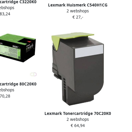
cartridge C3220K0
Lexmark Huismerk C540H1CG
ebshops
wart
2 webshops
Toner Cyaan Hoge Capaciteit
 83,24
€ 27,-
cartridge 80C20K0
ebshops
te zwart
 70,28
Lexmark Tonercartridge 70C20K0
2 webshops
prebate zwart
€ 64,94