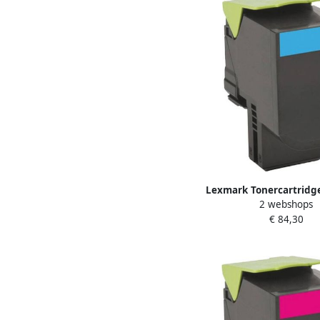
Lexmark Tonercartridg
2 webshops
prebate blau
€ 84,30