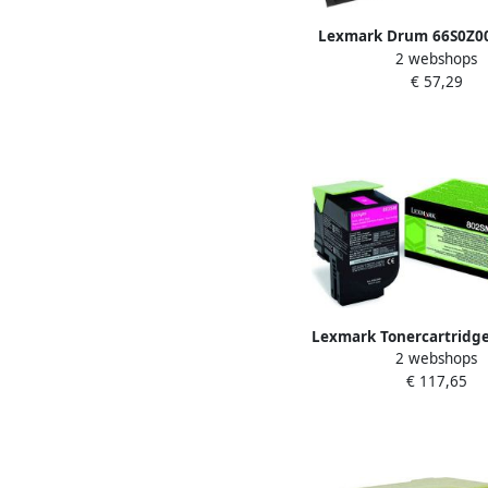
Lexmark Drum 66S0Z00
2 webshops
zwart
€ 57,29
Lexmark Tonercartridg
2 webshops
prebate rood
€ 117,65