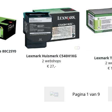
e 80C2SY0
Lexmark Huismerk C540H1KG
Lexmark T
2 webshops
Toner Zwart Hoge Capaciteit
2 w
71B2
€ 27,-
€ 
Pagina 1 van 9