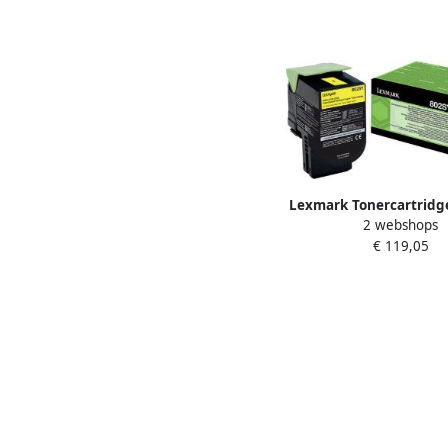
Lexmark Tonercartridg
2 webshops
prebate geel
€ 119,05