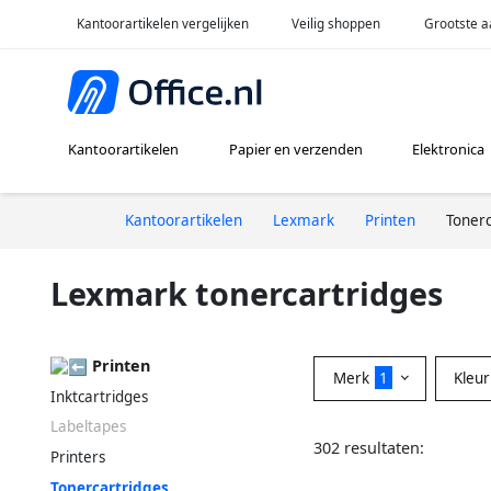
Kantoorartikelen vergelijken
Veilig shoppen
Grootste a
Kantoorartikelen
Papier en verzenden
Elektronica
Kantoorartikelen
Lexmark
Printen
Tonerc
Lexmark tonercartridges
Printen
Merk
1
Kleu
Inktcartridges
Labeltapes
302 resultaten:
Printers
Tonercartridges