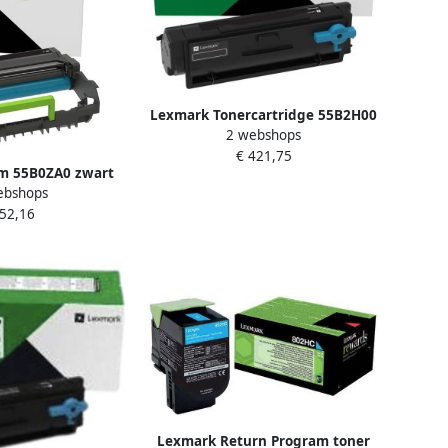
Lexmark Tonercartridge 55B2H00
2 webshops
prebate zwart
€ 421,75
m 55B0ZA0 zwart
ebshops
 52,16
Lexmark Return Program toner