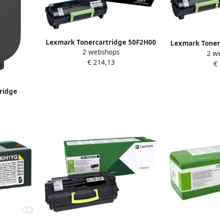
Lexmark Tonercartridge 50F2H00
Lexmark Toner
2 webshops
prebate zwart
2 w
preba
€ 214,13
€
ridge
rood