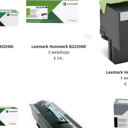
6S2H00
Lexmark Huismerk B222H00
3 webshops
aciteit
Toner Zwart Hoge Capaciteit
€ 59,-
Lexmark H
3 w
(80C2HK0) T
€
Cap