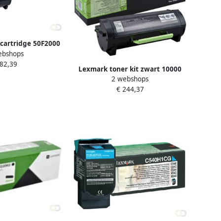
cartridge 50F2000
ebshops
te zwart
 82,39
Lexmark toner kit zwart 10000
2 webshops
pagina's
€ 244,37