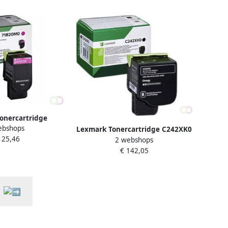
onercartridge
ebshops
0M0 rood
Lexmark Tonercartridge C242XK0
125,46
2 webshops
zwart
€ 142,05