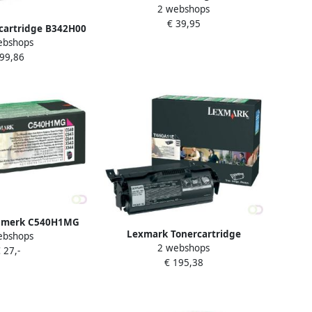
2 webshops
802 3.000 pagina&apos;s OEM
€ 39,95
80C2HC0 cyaan
cartridge B342H00
ebshops
wart
 99,86
smerk C540H1MG
Lexmark Tonercartridge
ebshops
 Hoge Capaciteit
2 webshops
T650A11E prebate zwart
 27,-
€ 195,38