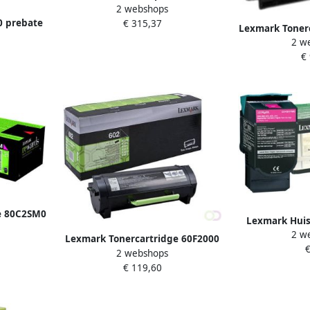
2 webshops
pagina's OEM 58D2H0E zwart
 prebate
€ 315,37
Lexmark Toner
2 w
z
€
e 80C2SM0
Lexmark Hui
2 w
Toner Magenta
Lexmark Tonercartridge 60F2000
€
2 webshops
zwart
€ 119,60