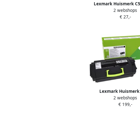
Lexmark Huismerk C
2 webshops
Toner Geel Hoge Cap
€ 27,-
Lexmark Huismerk
2 webshops
(52D2X00) Toner Zwa
€ 199,-
Capaciteit