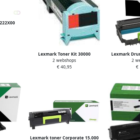
222X00
aHoge
Lexmark Toner Kit 30000
Lexmark Dru
2 webshops
2 w
pagina's W84020H
€ 40,95
€
Lexmark toner Corporate 15.000