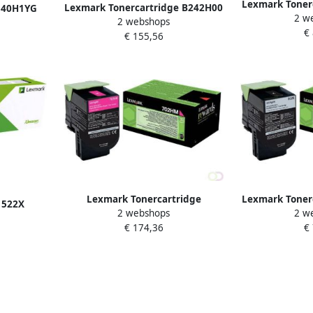
Lexmark Toner
Lexmark Tonercartridge B242H00
540H1YG
2 w
z
2 webshops
zwart
aciteit
€
€ 155,56
Lexmark Tonercartridge
Lexmark Toner
 522X
2 webshops
2 w
70C2HM0 prebate rood HC
preba
rt Hoge
€ 174,36
€