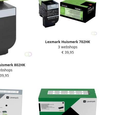
Lexmark Huismerk 702HK
3 webshops
(70C2HK0) Toner Zwart Hoge
€ 39,95
Capaciteit
uismerk 802HK
ebshops
oner Zwart Hoge
 39,95
aciteit