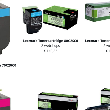
Lexmark Tonercartridge 80C2SC0
Lexmark Toner
2 webshops
2 w
prebate blauw
b
€ 140,83
€ 
e 70C20C0
w