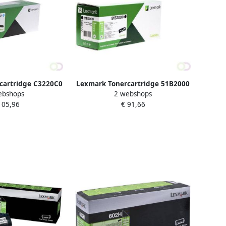
cartridge C3220C0
Lexmark Tonercartridge 51B2000
ebshops
2 webshops
lauw
zwart
105,96
€ 91,66