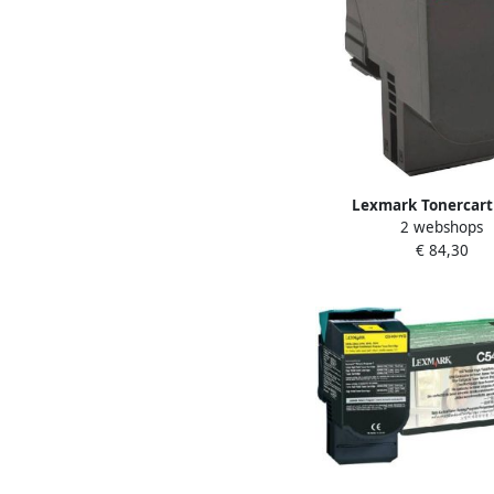
Lexmark Tonercart
2 webshops
70C20M0 prebate 
€ 84,30