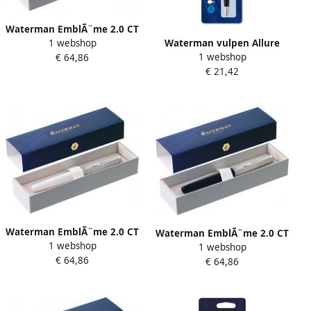
Waterman EmblÃ¨me 2.0 CT
1 webshop
Waterman vulpen Allure
vulpen medium punt rood
1 webshop
€ 64,86
pastel fijne punt op blister
€ 21,42
geassorteerde kleuren
Waterman EmblÃ¨me 2.0 CT
Waterman EmblÃ¨me 2.0 CT
1 webshop
vulpen medium punt ivoor
1 webshop
vulpen fijne punt blauw
€ 64,86
€ 64,86