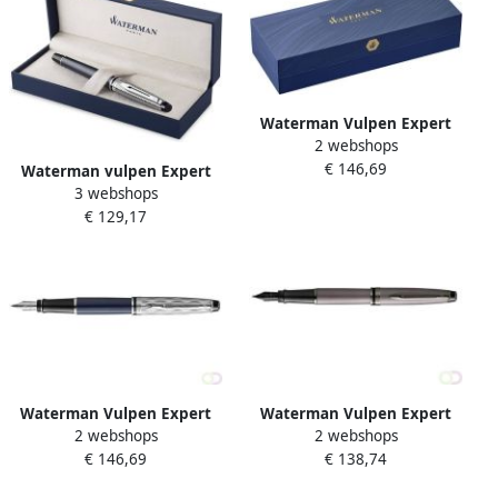
Waterman Vulpen Expert
2 webshops
L'essence du blue lacquer
€ 146,69
CT fijn
Waterman vulpen Expert
3 webshops
Deluxe medium metallic
€ 129,17
grijs CT in giftbox
Waterman Vulpen Expert
Waterman Vulpen Expert
2 webshops
2 webshops
L'essence du blue deLuxe
metallic silver lacquer RT
€ 146,69
€ 138,74
CT medium
medium