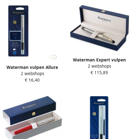
Waterman Expert vulpen
2 webshops
medium zilver goud in
Waterman vulpen Allure
€ 115,89
giftbox
2 webshops
Chrome fijne punt inclusief
€ 16,40
6 inktpatronen op blister