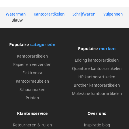
Waterman
Kantoorartikelen
Schrijfwaren
Vulpennen
Blauw
Populaire
categorieën
Populaire
merken
Kantoorartikelen
Edding kantoorartikelen
Papier en verzenden
Quantore kantoorartikelen
Elektronica
HP kantoorartikelen
Kantoormeubelen
Brother kantoorartikelen
Schoonmaken
Moleskine kantoorartikelen
Printen
Klantenservice
Over ons
Retourneren & ruilen
Inspiratie blog