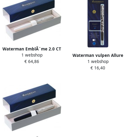
Waterman EmblÃ¨me 2.0 CT
1 webshop
vulpen fijne punt ivoor
Waterman vulpen Allure
€ 64,86
1 webshop
camouflage fijne punt
€ 16,40
inclusief 6 inktpatronen op
blister