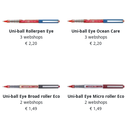
Uni-ball Rollerpen Eye
Uni-ball Eye Ocean Care
3 webshops
3 webshops
Ocean Care medium rood
roller schrijfbreedte 0 3 mm
€ 2,20
€ 2,20
rood
Uni-ball Eye Broad roller Eco
Uni-ball Eye Micro roller Eco
2 webshops
2 webshops
schrijfbreedte 0 85 mm
schrijfbreedte 0 2 mm rood
€ 1,49
€ 1,49
rood