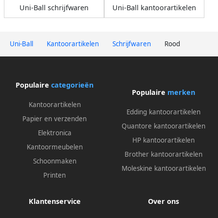
Uni-Ball schrijfwaren
Uni-Ball kantoorartikelen
Uni-Ball
Kantoorartikelen
Schrijfwaren
Rood
Populaire
categorieën
Populaire
merken
Kantoorartikelen
Edding kantoorartikelen
Papier en verzenden
Quantore kantoorartikelen
Elektronica
HP kantoorartikelen
Kantoormeubelen
Brother kantoorartikelen
Schoonmaken
Moleskine kantoorartikelen
Printen
Klantenservice
Over ons