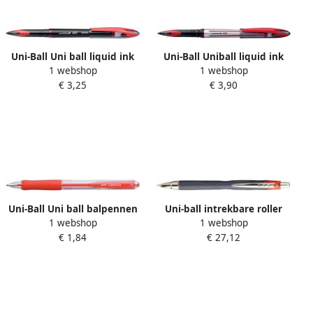
Uni-Ball Uni ball liquid ink
Uni-Ball Uniball liquid ink
1 webshop
1 webshop
roller Micro Air rood
roller Air rood
€ 3,25
€ 3,90
Uni-Ball Uni ball balpennen
Uni-ball intrekbare roller
1 webshop
1 webshop
Laknock schrijfbreedte 0 3
Jetstream rood
€ 1,84
€ 27,12
mm schrijfpunt 0 7 mm
schrijfbreedte: 0 35 mm
fijne punt rood
schrijfpunt: 0 7 mm