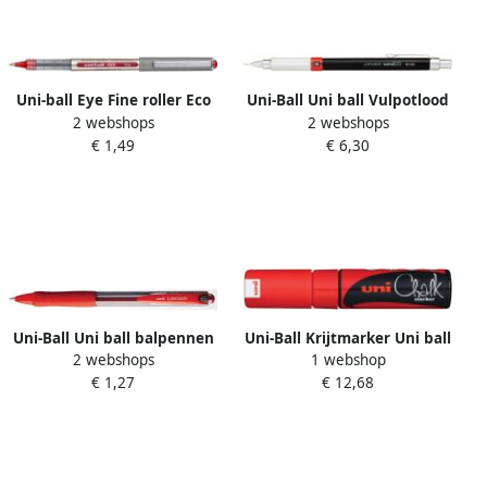
Uni-ball Eye Fine roller Eco
Uni-Ball Uni ball Vulpotlood
2 webshops
2 webshops
schrijfbreedte 0 5 mm rood
Premium voor
€ 1,49
€ 6,30
potloodstiften 0 5 mm
Uni-Ball Uni ball balpennen
Uni-Ball Krijtmarker Uni ball
2 webshops
1 webshop
Laknock schrijfbreedte 0 4
rood beitelvormige punt
€ 1,27
€ 12,68
mm schrijfpunt 1 mm
van 8 mm
medium punt rood