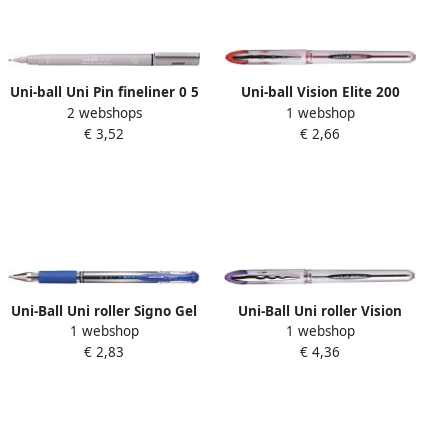
Uni-ball Uni Pin fineliner 0 5
Uni-ball Vision Elite 200
2 webshops
1 webshop
mm ronde punt lichtgrijs
roller schrijfbreedte 0 6 mm
€ 3,52
€ 2,66
punt 0 8 mm rood
Uni-Ball Uni roller Signo Gel
Uni-Ball Uni roller Vision
1 webshop
1 webshop
Grip blauw
Elite 200 en 205 0 6 mm
€ 2,83
€ 4,36
paars