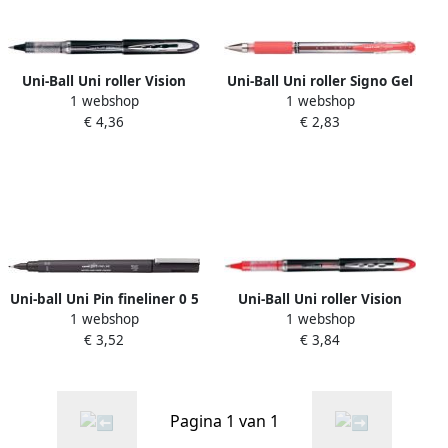
Uni-Ball Uni roller Vision
Uni-Ball Uni roller Signo Gel
1 webshop
1 webshop
Elite 200 en 205 0 4 mm
Grip rood
€ 4,36
€ 2,83
zwart
Uni-ball Uni Pin fineliner 0 5
Uni-Ball Uni roller Vision
1 webshop
1 webshop
mm ronde punt donkergrijs
Elite 200 en 205 0 4 mm
€ 3,52
€ 3,84
rood
Pagina 1 van 1