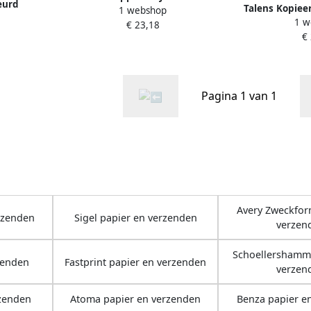
eurd
Talens Kopiee
1 webshop
Royal 8-delig
 7 x 42 cm
1 w
€ 23,18
e kleuren
€
l
Pagina 1 van 1
Avery Zweckfor
rzenden
Sigel papier en verzenden
verzen
Schoellershamm
zenden
Fastprint papier en verzenden
verzen
rzenden
Atoma papier en verzenden
Benza papier e