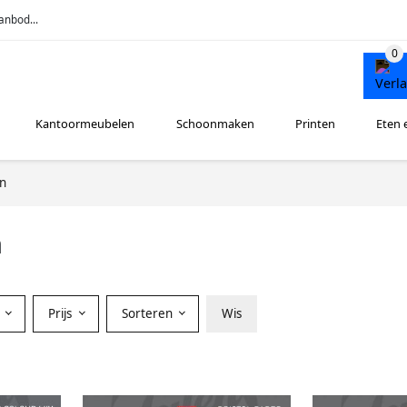
anbod...
Kantoormeubelen
Schoonmaken
Printen
Eten 
en
n
r
Prijs
Sorteren
Wis