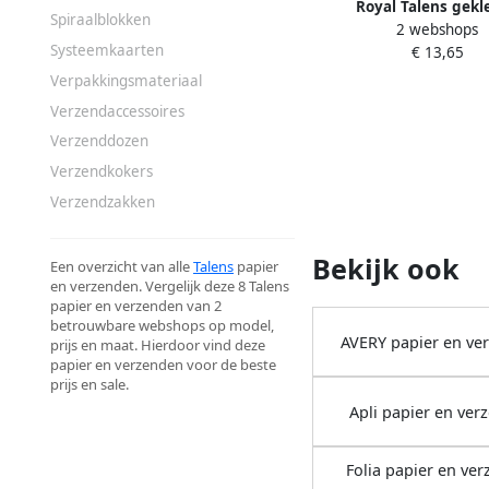
Royal Talens gekl
Spiraalblokken
2 webshops
tekenpapier 180 g ft 29
Systeemkaarten
€ 13,65
A3 geassorteerde koud
blok van 50 ve
Verpakkingsmateriaal
Verzendaccessoires
Verzenddozen
Verzendkokers
Verzendzakken
Bekijk ook
Een overzicht van alle
Talens
papier
en verzenden. Vergelijk deze 8 Talens
papier en verzenden van 2
betrouwbare webshops op model,
AVERY papier en ve
prijs en maat. Hierdoor vind deze
papier en verzenden voor de beste
prijs en sale.
Apli papier en ver
Folia papier en ve