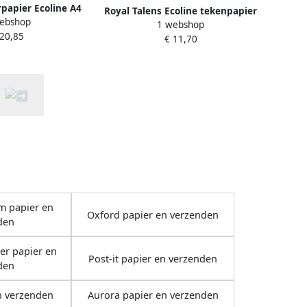
rpapier Ecoline A4
Royal Talens Ecoline tekenpapier
ebshop
wit
1 webshop
24x32 cm 290 gr blok met 12
 20,85
€ 11,70
vellen
m papier en
Oxford papier en verzenden
den
er papier en
Post-it papier en verzenden
den
n verzenden
Aurora papier en verzenden