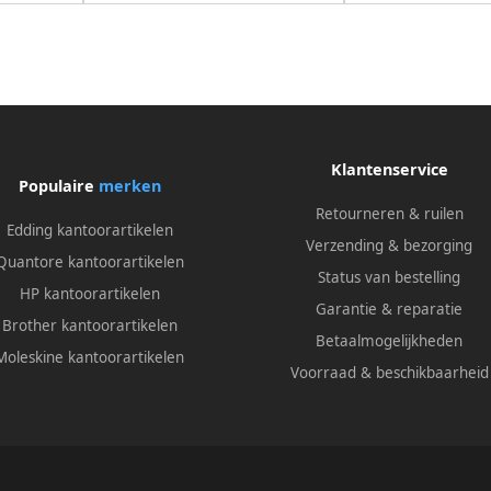
Klantenservice
Populaire
merken
Retourneren & ruilen
Edding kantoorartikelen
Verzending & bezorging
Quantore kantoorartikelen
Status van bestelling
HP kantoorartikelen
Garantie & reparatie
Brother kantoorartikelen
Betaalmogelijkheden
Moleskine kantoorartikelen
Voorraad & beschikbaarheid