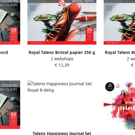
eurd
Royal Talens Bristol papier 250 g
Royal Talens B
2 webshops
2 w
 x 29 7 cm
ft 21 x 29 7 cm A4 blok van 20 vel
ft 29 7 x 42 cm
€ 12,39
€
e kleuren
l
Talens Happiness Journal Set