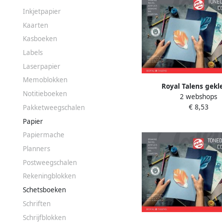
Inkjetpapier
Kaarten
Kasboeken
Labels
Laserpapier
Memoblokken
Royal Talens gekl
Notitieboeken
2 webshops
tekenpapier 180 g ft 21
€ 8,53
A4 geassorteerde koud
Pakketweegschalen
blok van 50 ve
Papier
Papiermache
Planners
Postweegschalen
Rekeningblokken
Schetsboeken
Schriften
Schrijfblokken