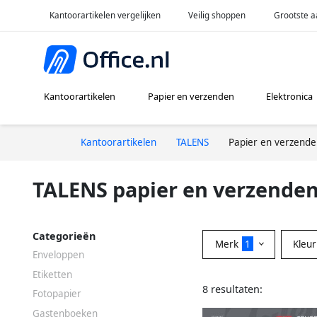
Kantoorartikelen vergelijken
Veilig shoppen
Grootste a
Kantoorartikelen
Papier en verzenden
Elektronica
Kantoorartikelen
TALENS
Papier en verzend
TALENS papier en verzende
Categorieën
Merk
1
Kleu
Enveloppen
Etiketten
8 resultaten:
Fotopapier
Gastenboeken