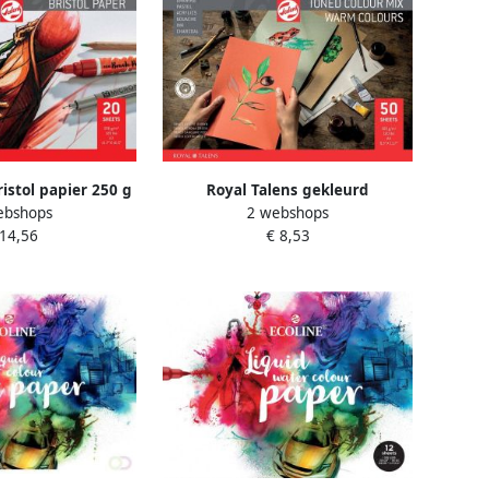
ristol papier 250 g
Royal Talens gekleurd
ebshops
2 webshops
 A3 blok van 20 vel
tekenpapier 180 g ft 21 x 29 7 cm
 14,56
€ 8,53
A4 geassorteerde warme kleuren
blok van 50 vel