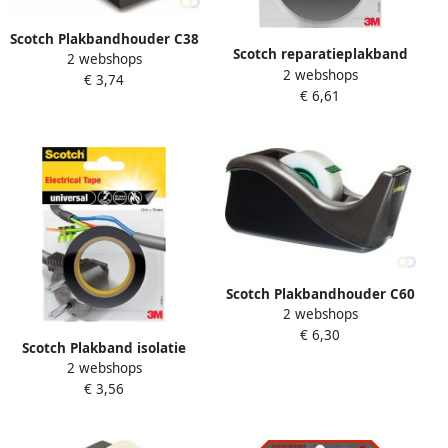
Scotch Plakbandhouder C38
Scotch reparatieplakband
2 webshops
verzwaard zwart
2 webshops
anti-lek ft 25 mm x 3 m
€ 3,74
€ 6,61
zwart blisterverpakking
Scotch Plakbandhouder C60
2 webshops
zwart + 1rol magic tape
€ 6,30
19mmx33m
Scotch Plakband isolatie
2 webshops
15mmx10m zwart
€ 3,56