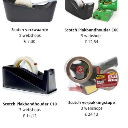
Scotch verzwaarde
Scotch Plakbandhouder C60
3 webshops
3 webshops
plakbandafroller inclusief 1
zwart + 4 rollen Magic tape
€ 7,30
€ 12,84
rol Magic Tape zwart
19mmx33m 5 stuks
Scotch verpakkingstape
Scotch Plakbandhouder C10
3 webshops
Heavy ft 50 mm x 66 m
3 webshops
rol tot 66m verzwaard
€ 24,13
bruin 2 rollen met Pistol
€ 14,12
zwart
Grip dispenser