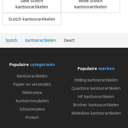
Gele Scotch
Witte Scotch
kantoorartikelen
kantoorartikelen
Scotch kantoorartikelen
Scotch
Kantoorartikelen
Zwart
Populaire
categorieën
Populaire
merken
Kantoorartikelen
Edding kantoorartikelen
Papier en verzenden
Quantore kantoorartikelen
Elektronica
HP kantoorartikelen
Kantoormeubelen
Brother kantoorartikelen
Schoonmaken
Moleskine kantoorartikelen
Printen