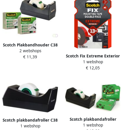
Scotch Plakbandhouder C38
2 webshops
recycled zwart + 3rol magic
Scotch Fix Extreme Exterior
€ 11,39
tape 900 19mmx33m
1 webshop
montagetape ft 19 mm x 5
€ 12,05
m draagt tot 13 kg
Scotch plakbandafroller
Scotch plakbandafroller C38
1 webshop
zwart + 4 rollen
1 webshop
zwart