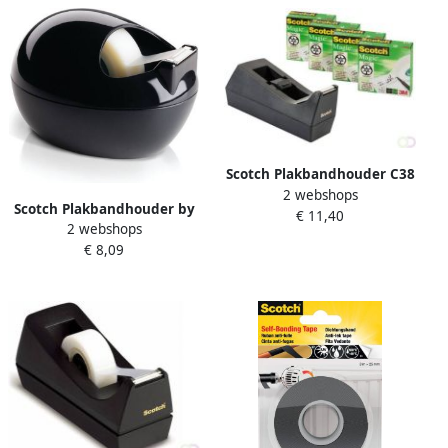
Scotch Plakbandhouder C38
2 webshops
zwart + 4 rollen magic tape
Scotch Plakbandhouder by
€ 11,40
19mmx33m
2 webshops
Karim Rashid zwart + 1 rol
€ 8,09
magic tape 19mmx7.5m