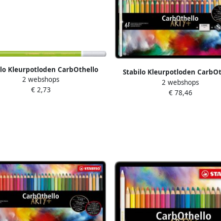
ilo Kleurpotloden CarbOthello
Stabilo Kleurpotloden CarbOt
2 webshops
alkpastel middenloofgroen
2 webshops
kalkpastel assorti blik Ã 48 
€ 2,73
€ 78,46