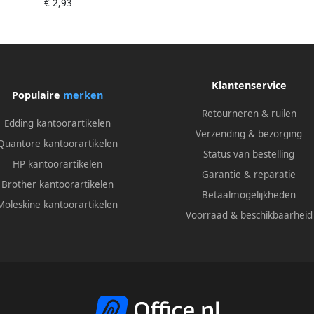
€ 2,93
Klantenservice
Populaire
merken
Retourneren & ruilen
Edding kantoorartikelen
Verzending & bezorging
Quantore kantoorartikelen
Status van bestelling
HP kantoorartikelen
Garantie & reparatie
Brother kantoorartikelen
Betaalmogelijkheden
Moleskine kantoorartikelen
Voorraad & beschikbaarheid