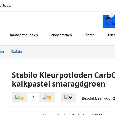
anbod...
Kantoormeubelen
Schoonmaken
Printen
Eten 
ren
Stabilo
Stabilo Kleurpotloden Carb
kalkpastel smaragdgroen
0
Beschikbaar voor
2