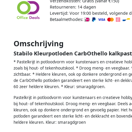
Verzendkosten: Gratis (vanaf €150)
Retourneren: 14 dagen
Levertijd: Voor 19:00 besteld, volgende d
Betaalmethodes:
Omschrijving
Stabilo Kleurpotloden CarbOthello kalkpa
* Pastelkrijt in potloodvorm voor kunstenaars en creatieve hobb
zoals bij hout- of tekenhoutskool. * Droog meng- en veegbaar. 
zichtbaar. * Heldere kleuren, ook op donkere ondergrond en g
de CarbOthello potloden garandeert een sterke licht- en dekkra
60 zeer heldere kleuren. * Kleur: smaragdgroen.
Pastelkrijt in potloodvorm voor kunstenaars en creatieve hobbyi
bij hout- of tekenhoutskool. Droog meng- en veegbaar. Deels a
kleuren, ook op donkere ondergrond en gevoelig papier. Het 
potloden garandeert een sterke licht- en dekkracht en bovendien
heldere kleuren. Kleur: smaragdgroen