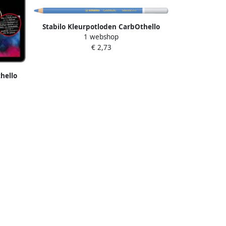
Stabilo Kleurpotloden CarbOthello
1 webshop
kalkpastel korenbloem blauw
€ 2,73
hello
stuks