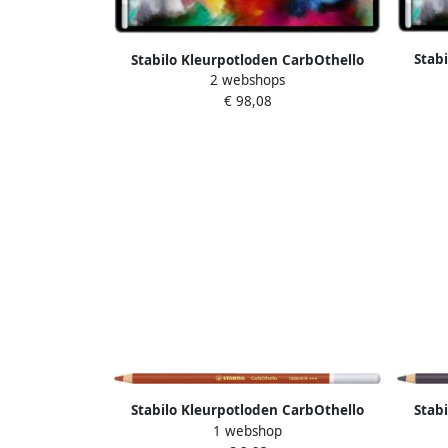
Stab
Stabilo Kleurpotloden CarbOthello
kalk
2 webshops
kalkpastel assorti blik Ã 60 stuks
€ 98,08
Stabilo Kleurpotloden CarbOthello
Stab
1 webshop
kalkpastel gebrand sienna