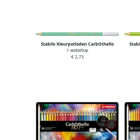
Stabilo Kleurpotloden CarbOthello
Stab
1 webshop
kalkpastel lichtsmaragdgroen
k
€ 2,73