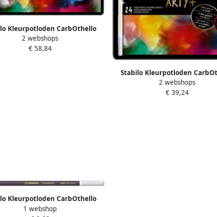
ilo Kleurpotloden CarbOthello
2 webshops
pastel assorti blik Ã 36 stuks
€ 58,84
Stabilo Kleurpotloden CarbOt
2 webshops
kalkpastel assorti blik Ã 24 
€ 39,24
ilo Kleurpotloden CarbOthello
1 webshop
kalkpastel payne's grijs