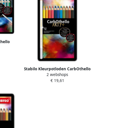
hello
stuks
Stabilo Kleurpotloden CarbOthello
2 webshops
kalkpastel assorti blik Ã 12 stuks
€ 19,61