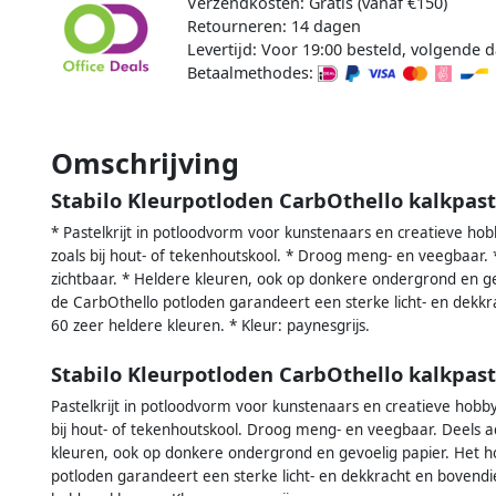
Verzendkosten: Gratis (vanaf €150)
Retourneren: 14 dagen
Levertijd: Voor 19:00 besteld, volgende d
Betaalmethodes:
Omschrijving
Stabilo Kleurpotloden CarbOthello kalkpaste
* Pastelkrijt in potloodvorm voor kunstenaars en creatieve hobb
zoals bij hout- of tekenhoutskool. * Droog meng- en veegbaar. 
zichtbaar. * Heldere kleuren, ook op donkere ondergrond en g
de CarbOthello potloden garandeert een sterke licht- en dekkra
60 zeer heldere kleuren. * Kleur: paynesgrijs.
Stabilo Kleurpotloden CarbOthello kalkpast
Pastelkrijt in potloodvorm voor kunstenaars en creatieve hobbyi
bij hout- of tekenhoutskool. Droog meng- en veegbaar. Deels a
kleuren, ook op donkere ondergrond en gevoelig papier. Het 
potloden garandeert een sterke licht- en dekkracht en bovendien