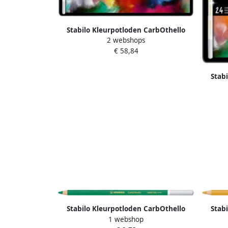
Stabilo Kleurpotloden CarbOthello
2 webshops
kalkpastel assorti blik Ã 36 stuks
€ 58,84
Stab
kalk
Stabilo Kleurpotloden CarbOthello
Stab
1 webshop
kalkpastel smaragdgroen