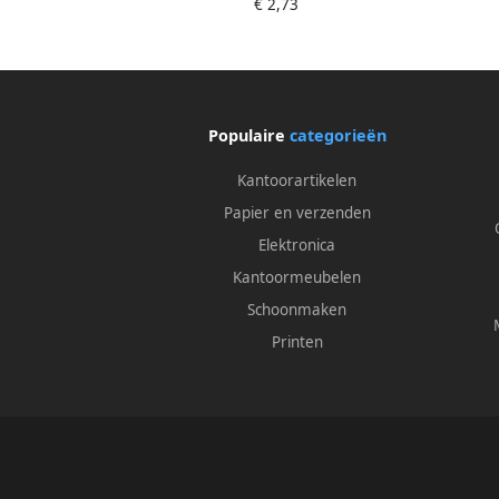
€ 2,73
Populaire
categorieën
Kantoorartikelen
Papier en verzenden
Elektronica
Kantoormeubelen
Schoonmaken
Printen