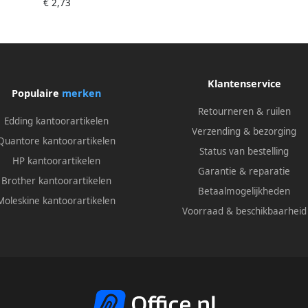
€ 2,73
Klantenservice
Populaire
merken
Retourneren & ruilen
Edding kantoorartikelen
Verzending & bezorging
Quantore kantoorartikelen
Status van bestelling
HP kantoorartikelen
Garantie & reparatie
Brother kantoorartikelen
Betaalmogelijkheden
Moleskine kantoorartikelen
Voorraad & beschikbaarheid