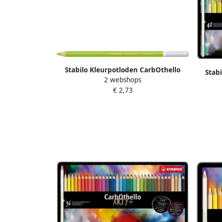
Stabilo Kleurpotloden CarbOthello
Stab
2 webshops
kalkpastel middenloofgroen
kalk
€ 2,73