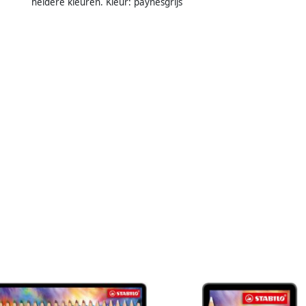
heldere kleuren. Kleur: paynesgrijs