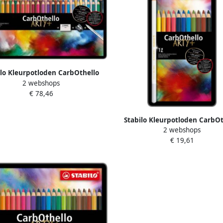
ilo Kleurpotloden CarbOthello
2 webshops
pastel assorti blik Ã 48 stuks
€ 78,46
Stabilo Kleurpotloden CarbOt
2 webshops
kalkpastel assorti blik Ã 12 
€ 19,61