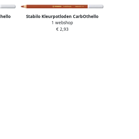
hello
Stabilo Kleurpotloden CarbOthello
1 webshop
auw
kalkpastel gebrand sienna
€ 2,93