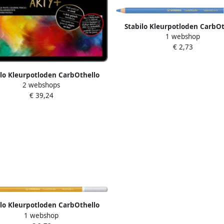
Stabilo Kleurpotloden CarbOt
1 webshop
kalkpastel korenbloem bl
€ 2,73
ilo Kleurpotloden CarbOthello
2 webshops
pastel assorti blik Ã 24 stuks
€ 39,24
ilo Kleurpotloden CarbOthello
1 webshop
kalkpastel goudoker