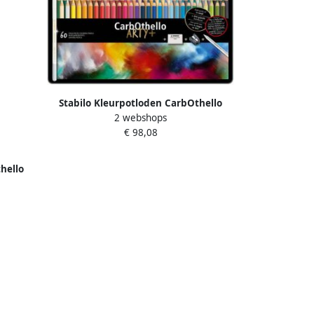
Stabilo Kleurpotloden CarbOthello
2 webshops
kalkpastel assorti blik Ã 60 stuks
€ 98,08
hello
stuks