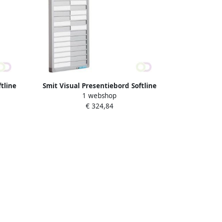
tline
Smit Visual Presentiebord Softline
1 webshop
. EN
profiel 16mm graveer 30 pos. DE
€ 324,84
75x24cm