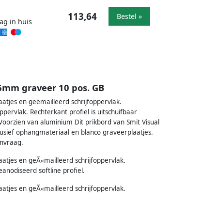
113,64
Bestel »
ag in huis
16mm graveer 10 pos. GB
tjes en geëmailleerd schrijfoppervlak.
ervlak. Rechterkant profiel is uitschuifbaar
oorzien van aluminium Dit prikbord van Smit Visual
clusief ophangmateriaal en blanco graveerplaatjes.
anvraag.
tjes en geÃ«mailleerd schrijfoppervlak.
nodiseerd softline profiel.
tjes en geÃ«mailleerd schrijfoppervlak.