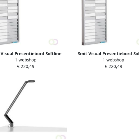
 Visual Presentiebord Softline
Smit Visual Presentiebord Sof
1 webshop
1 webshop
fiel 16mm graveer 20 pos. DE
profiel 16mm graveer 20 pos
€ 220,49
€ 220,49
52x24cm
52x24cm