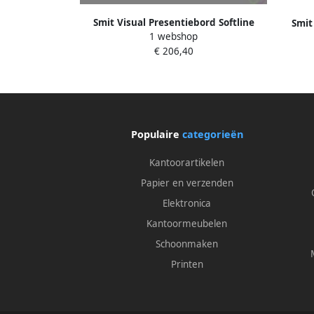
Smit Visual Presentiebord Softline
Smit
1 webshop
profiel 8mm IN OUT 60x70cm
pro
€ 206,40
Populaire
categorieën
Kantoorartikelen
Papier en verzenden
Elektronica
Kantoormeubelen
Schoonmaken
Printen