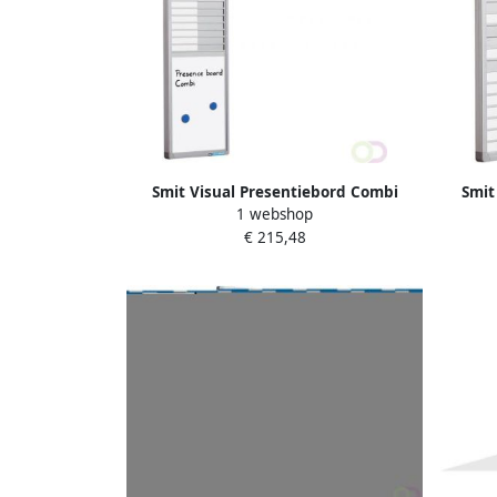
Smit Visual Presentiebord Combi
Smit
1 webshop
Softline 16mm graveer 20 pos. NL
pro
€ 215,48
52x24cm