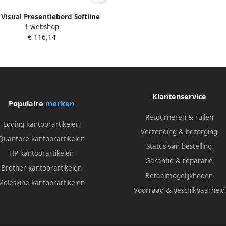
 Visual Presentiebord Softline
1 webshop
fiel 16mm graveer 10 pos. NL
€ 116,14
Klantenservice
Populaire
merken
Retourneren & ruilen
Edding kantoorartikelen
Verzending & bezorging
Quantore kantoorartikelen
Status van bestelling
HP kantoorartikelen
Garantie & reparatie
Brother kantoorartikelen
Betaalmogelijkheden
Moleskine kantoorartikelen
Voorraad & beschikbaarheid