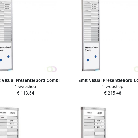
t Visual Presentiebord Combi
Smit Visual Presentiebord C
1 webshop
1 webshop
line 16mm graveer 10 pos. NL
Softline 16mm graveer 20 po
€ 113,64
€ 215,48
24x29cm
52x24cm