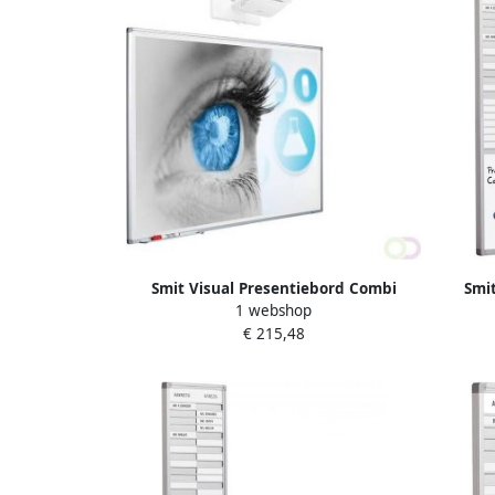
Smit Visual Presentiebord Combi
Smi
1 webshop
Softline 16mm graveer 20 pos. GB
Soft
€ 215,48
52x24cm