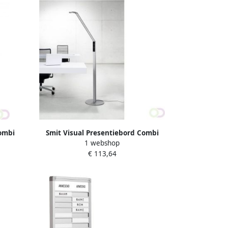
ombi
Smit Visual Presentiebord Combi
1 webshop
s. DE
Softline 16mm graveer 10 pos. DE
€ 113,64
24x29cm