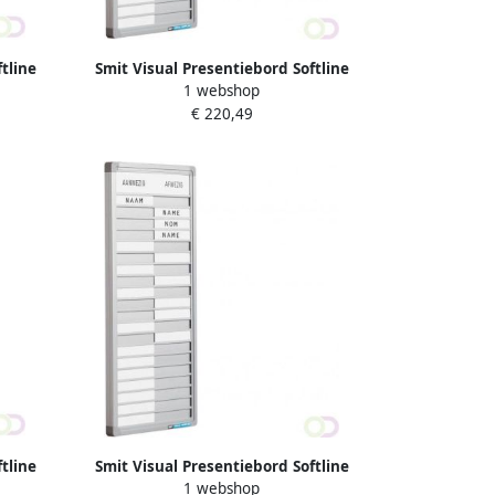
tline
Smit Visual Presentiebord Softline
1 webshop
. DE
profiel 16mm graveer 20 pos. NL
€ 220,49
52x24cm
tline
Smit Visual Presentiebord Softline
1 webshop
. DE
profiel 16mm graveer 30 pos. NL