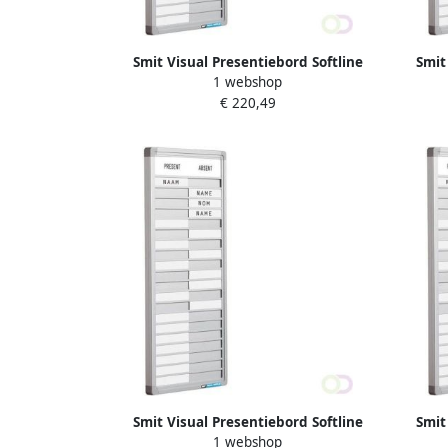
Smit Visual Presentiebord Softline
Smit
1 webshop
profiel 16mm graveer 20 pos. DE
pro
€ 220,49
52x24cm
Smit Visual Presentiebord Softline
Smit
1 webshop
profiel 16mm graveer 30 pos. EN
pro