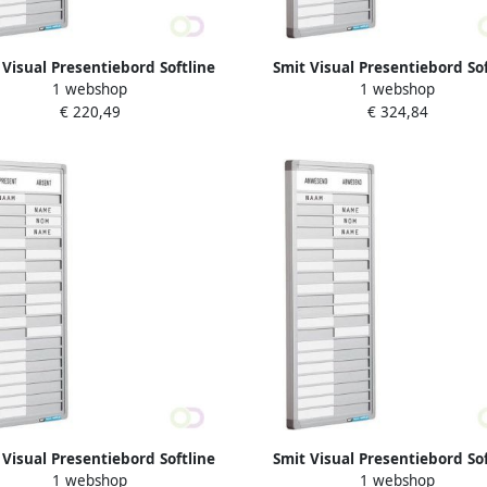
 Visual Presentiebord Softline
Smit Visual Presentiebord Sof
1 webshop
1 webshop
fiel 16mm graveer 20 pos. EN
profiel 16mm graveer 30 pos
€ 220,49
€ 324,84
52x24cm
75x24cm
 Visual Presentiebord Softline
Smit Visual Presentiebord Sof
1 webshop
1 webshop
fiel 16mm graveer 10 pos. EN
profiel 16mm graveer 10 pos