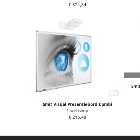
€ 324,84
75x24cm
Smi
Soft
Smit Visual Presentiebord Combi
1 webshop
Softline 16mm graveer 20 pos. GB
€ 215,48
52x24cm