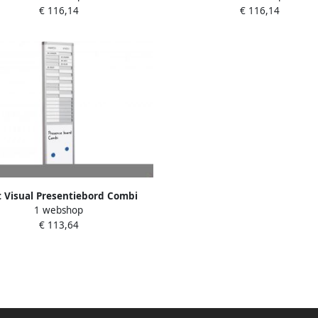
€ 116,14
€ 116,14
t Visual Presentiebord Combi
1 webshop
line 16mm graveer 10 pos. GB
€ 113,64
24x29cm