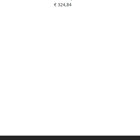
€ 324,84
75x24cm