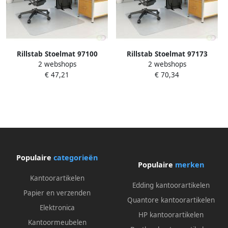
Rillstab Stoelmat 97100
Rillstab Stoelmat 97173
2 webshops
2 webshops
90x120cm voor harde vloer
150x120cm voor harde vloer
€ 47,21
€ 70,34
Populaire
categorieën
Populaire
merken
Kantoorartikelen
Edding kantoorartikelen
Papier en verzenden
Quantore kantoorartikelen
Elektronica
HP kantoorartikelen
Kantoormeubelen