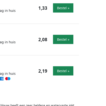
1,33
Bestel »
ag in huis
2,08
Bestel »
ag in huis
2,19
Bestel »
ag in huis
 blauw heeft een zeer heldere en watervaste inkt,