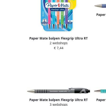
Paper
Paper Mate balpen Flexgrip Ultra RT
2 webshops
Brights medium blauwe inkt blister
€ 7,44
van 5 stuks assorti
Paper Mate balpen Flexgrip Ultra RT
Paper
3 webshops
medium zwart