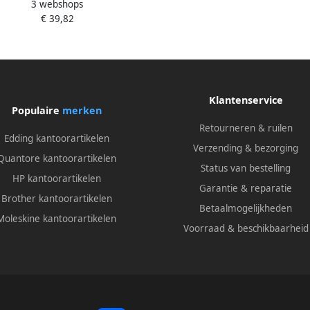
3 webshops
m zwart valuepack 30+6 gratis
€ 39,82
Klantenservice
Populaire
merken
Retourneren & ruilen
Edding kantoorartikelen
Verzending & bezorging
Quantore kantoorartikelen
Status van bestelling
HP kantoorartikelen
Garantie & reparatie
Brother kantoorartikelen
Betaalmogelijkheden
Moleskine kantoorartikelen
Voorraad & beschikbaarheid