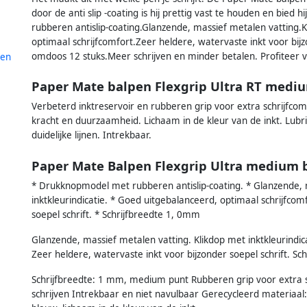
door de anti slip -coating is hij prettig vast te houden en bied
rubberen antislip-coating.Glanzende, massief metalen vatting.K
optimaal schrijfcomfort.Zeer heldere, watervaste inkt voor bijz
omdoos 12 stuks.Meer schrijven en minder betalen. Profiteer va
len
Paper Mate balpen Flexgrip Ultra RT medi
Verbeterd inktreservoir en rubberen grip voor extra schrijfcom
kracht en duurzaamheid. Lichaam in de kleur van de inkt. Lubri
duidelijke lijnen. Intrekbaar.
Paper Mate Balpen Flexgrip Ultra medium 
* Drukknopmodel met rubberen antislip-coating. * Glanzende, 
inktkleurindicatie. * Goed uitgebalanceerd, optimaal schrijfcom
soepel schrift. * Schrijfbreedte 1, 0mm
Glanzende, massief metalen vatting. Klikdop met inktkleurindic
Zeer heldere, watervaste inkt voor bijzonder soepel schrift. Sc
Schrijfbreedte: 1 mm, medium punt Rubberen grip voor extra sc
schrijven Intrekbaar en niet navulbaar Gerecycleerd materiaal