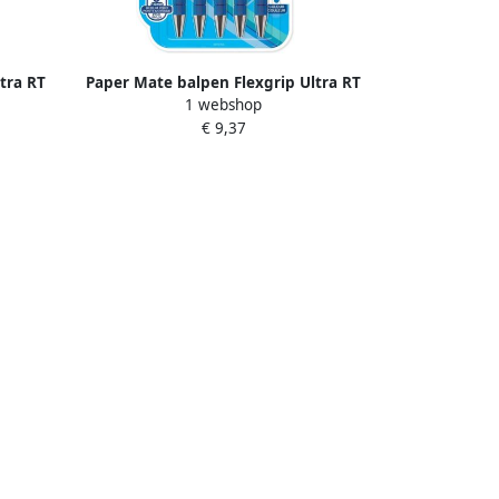
tra RT
Paper Mate balpen Flexgrip Ultra RT
1 webshop
stuks
medium blister van 5 stuks blauw
€ 9,37