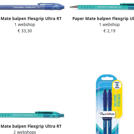
 Mate balpen Flexgrip Ultra RT
Paper Mate balpen Flexgrip Ul
1 webshop
1 webshop
medium blauw 12 stuks
medium groen 12 stuks
€ 33,30
€ 2,19
 Mate balpen Flexgrip Ultra RT
2 webshops
medium groen