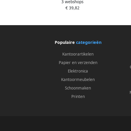
3 webshops
medium blauw valuepack 30+6 gratis
mediu
€ 39,82
Populaire
categorieën
Kantoorartikelen
Papier en verzenden
Elektronica
Kantoormeubelen
Schoonmaken
Printen