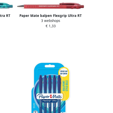
tra RT
Paper Mate balpen Flexgrip Ultra RT
3 webshops
medium rood
€ 1,33