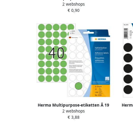
2 webshops
mm rond fluor rood permanent
mm
€ 0,90
hechtend om met de
Herma Multipurpose-etiketten Ã 19
Herma
2 webshops
mm rond groen geperforeerd
mm ro
€ 3,88
permanent hechtend o