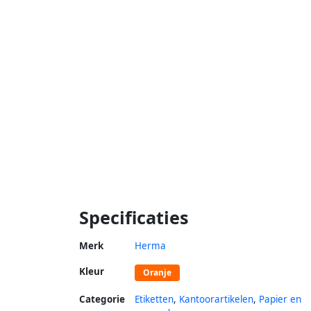
Specificaties
Merk
Herma
Kleur
Oranje
Categorie
Etiketten
,
Kantoorartikelen
,
Papier en