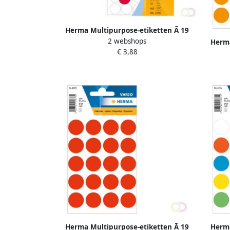
Herma Multipurpose-etiketten Ã 19
2 webshops
mm rond fluor rood geperforeerd
Herma
€ 3,88
permanent hechte
mm r
Herma Multipurpose-etiketten Ã 19
Herma