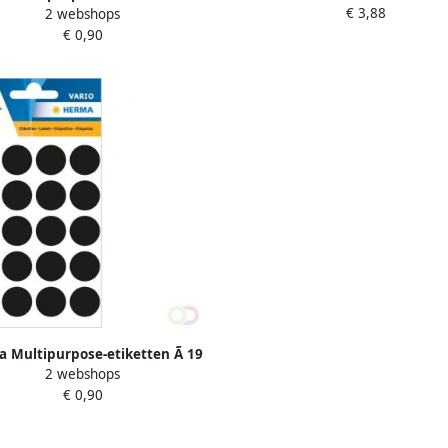
€ 3,88
permanent hechtend o
2 webshops
 rond kleuren gesorteerd
€ 0,90
permanent hechtend om
 Multipurpose-etiketten Ã 19
2 webshops
nd zwart permanent hechtend
€ 0,90
om met de hand t