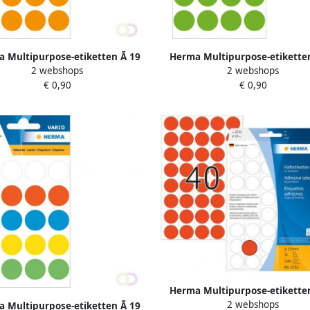
 Multipurpose-etiketten Ã 19
Herma Multipurpose-etiketten
2 webshops
2 webshops
ond fluor oranje permanent
mm rond fluor groen perma
€ 0,90
€ 0,90
hechtend om met d
hechtend om met de
Herma Multipurpose-etiketten
2 webshops
mm rond rood geperforee
 Multipurpose-etiketten Ã 19