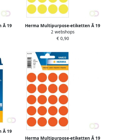
 Ã 19
Herma Multipurpose-etiketten Ã 19
2 webshops
nent
mm rond fluor geel permanent
€ 0,90
hechtend om met de
 Ã 19
rd
Herma Multipurpose-etiketten Ã 19