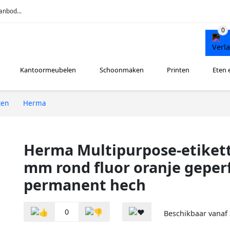
anbod...
Kantoormeubelen
Schoonmaken
Printen
Eten 
ten
Herma
Herma Multipurpose-etikett
mm rond fluor oranje geper
permanent hech
0
Beschikbaar vanaf