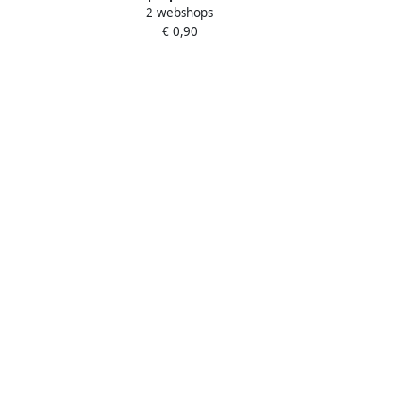
m
2 webshops
mm rond rood permanent hechtend
€ 0,90
om met de hand t