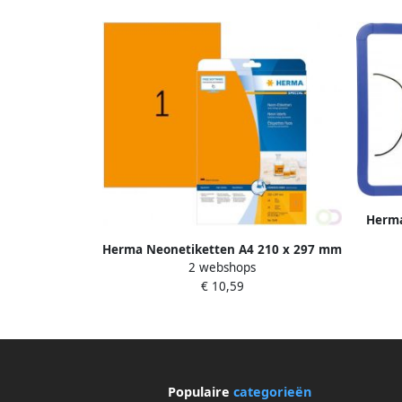
Herma
210
Herma Neonetiketten A4 210 x 297 mm
2 webshops
neon-oranje permanent hechtend
€ 10,59
Populaire
categorieën