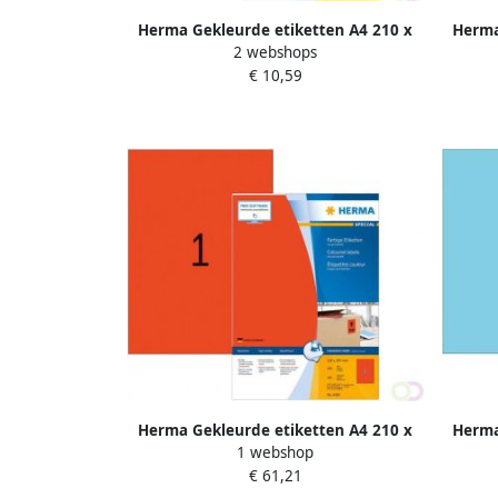
Herma Gekleurde etiketten A4 210 x
Herma
2 webshops
297 mm rood verwijderbaar
2
€ 10,59
Herma Gekleurde etiketten A4 210 x
Herma
1 webshop
297 mm rood permanent hechtend
297 m
€ 61,21