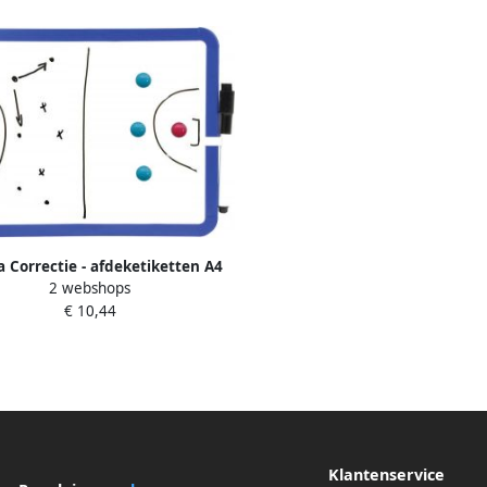
 Correctie - afdeketiketten A4
2 webshops
 x 297 mm wit ondoorzichtig
€ 10,44
permanent hecht
Klantenservice