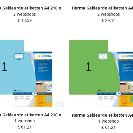
 Gekleurde etiketten A4 210 x
Herma Gekleurde etiketten A4
2 webshops
2 webshops
97 mm geel verwijderbaar
297 mm geel permanent hec
€ 10,59
€ 29,14
 Gekleurde etiketten A4 210 x
Herma Gekleurde etiketten A4
1 webshop
m blauw permanent hechtend
1 webshop
297 mm groen permanent he
€ 61,21
€ 61,21