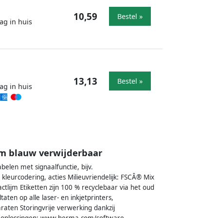
10,59
Bestel »
ag in huis
13,13
Bestel »
ag in huis
m blauw verwijderbaar
belen met signaalfunctie, bijv.
leurcodering, acties Milieuvriendelijk: FSCÂ® Mix
actlijm Etiketten zijn 100 % recyclebaar via het oud
ten op alle laser- en inkjetprinters,
aten Storingvrije verwerking dankzij
areoplossingen: www.herma.com/software