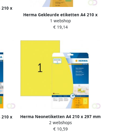
 210 x
htend
Herma Gekleurde etiketten A4 210 x
1 webshop
297 mm groen verwijderbaar
€ 19,14
Herma Neonetiketten A4 210 x 297 mm
 210 x
2 webshops
neon-geel permanent hechtend
chtend
€ 10,59