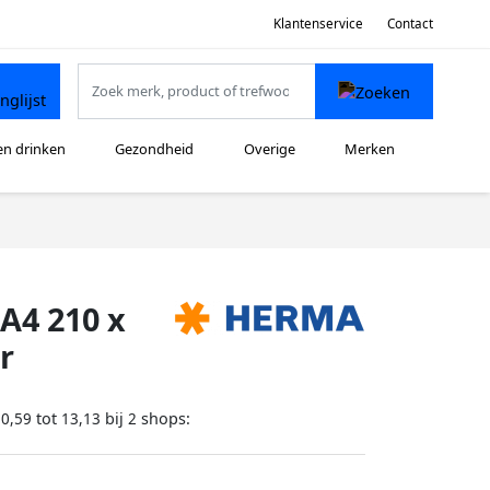
Klantenservice
Contact
en drinken
Gezondheid
Overige
Merken
A4 210 x
r
tot
bij
shops:
10,59
13,13
2