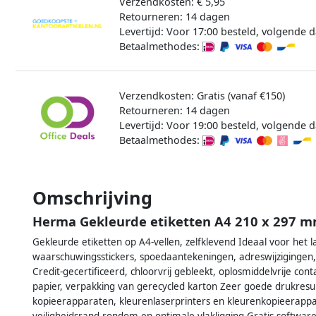
Verzendkosten: € 5,95
Retourneren: 14 dagen
Levertijd: Voor 17:00 besteld, volgende d
Betaalmethodes:
Verzendkosten: Gratis (vanaf €150)
Retourneren: 14 dagen
Levertijd: Voor 19:00 besteld, volgende d
Betaalmethodes:
Omschrijving
Herma Gekleurde etiketten A4 210 x 297 m
Gekleurde etiketten op A4-vellen, zelfklevend Ideaal voor het la
waarschuwingsstickers, spoedaantekeningen, adreswijzigingen, k
Credit-gecertificeerd, chloorvrij gebleekt, oplosmiddelvrije cont
papier, verpakking van gerecycled karton Zeer goede drukresulta
kopieerapparaten, kleurenlaserprinters en kleurenkopieerappar
veiligheidsrand rondom en optimale vlakligging Gratis softw