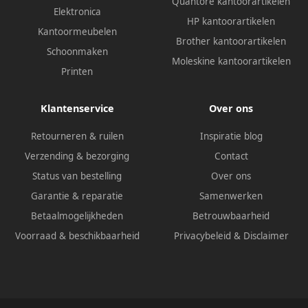
Quantore kantoorartikelen
Elektronica
HP kantoorartikelen
Kantoormeubelen
Brother kantoorartikelen
Schoonmaken
Moleskine kantoorartikelen
Printen
Klantenservice
Over ons
Retourneren & ruilen
Inspiratie blog
Verzending & bezorging
Contact
Status van bestelling
Over ons
Garantie & reparatie
Samenwerken
Betaalmogelijkheden
Betrouwbaarheid
Voorraad & beschikbaarheid
Privacybeleid
&
Disclaimer