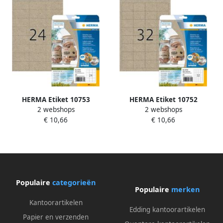
HERMA Etiket 10753
HERMA Etiket 10752
2 webshops
2 webshops
70x36mm silphie bruin 480
48.3x33.8mm silphie bruin
€ 10,66
€ 10,66
stuks
640 stuks
Populaire
categorieën
Populaire
merken
Kantoorartikelen
Edding kantoorartikelen
Papier en verzenden