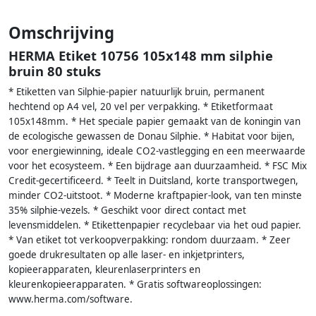
Omschrijving
HERMA Etiket 10756 105x148 mm silphie
bruin 80 stuks
* Etiketten van Silphie-papier natuurlijk bruin, permanent
hechtend op A4 vel, 20 vel per verpakking. * Etiketformaat
105x148mm. * Het speciale papier gemaakt van de koningin van
de ecologische gewassen de Donau Silphie. * Habitat voor bijen,
voor energiewinning, ideale CO2-vastlegging en een meerwaarde
voor het ecosysteem. * Een bijdrage aan duurzaamheid. * FSC Mix
Credit-gecertificeerd. * Teelt in Duitsland, korte transportwegen,
minder CO2-uitstoot. * Moderne kraftpapier-look, van ten minste
35% silphie-vezels. * Geschikt voor direct contact met
levensmiddelen. * Etikettenpapier recyclebaar via het oud papier.
* Van etiket tot verkoopverpakking: rondom duurzaam. * Zeer
goede drukresultaten op alle laser- en inkjetprinters,
kopieerapparaten, kleurenlaserprinters en
kleurenkopieerapparaten. * Gratis softwareoplossingen:
www.herma.com/software.