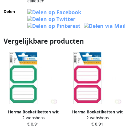
etiketten
Delen
Vergelijkbare producten
Herma Boeketiketten wit
Herma Boeketiketten wit
2 webshops
2 webshops
met groene rand gelineerd
met rode rand gelineerd
€ 0,91
€ 0,91
82x55 mm
82x55 mm