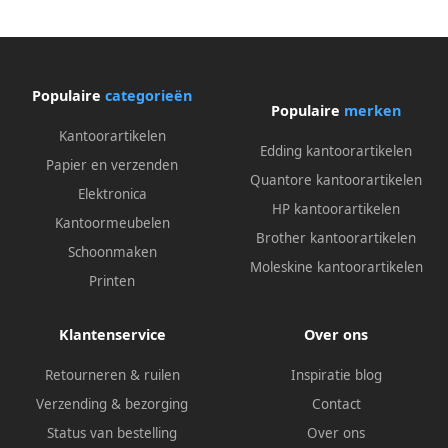
Populaire
categorieën
Populaire
merken
Kantoorartikelen
Edding kantoorartikelen
Papier en verzenden
Quantore kantoorartikelen
Elektronica
HP kantoorartikelen
Kantoormeubelen
Brother kantoorartikelen
Schoonmaken
Moleskine kantoorartikelen
Printen
Klantenservice
Over ons
Retourneren & ruilen
Inspiratie blog
Verzending & bezorging
Contact
Status van bestelling
Over ons