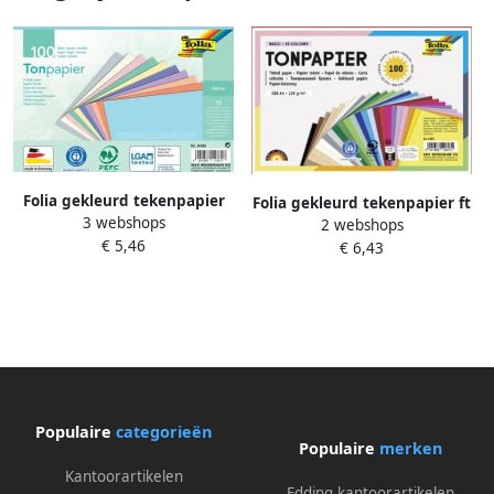
Folia gekleurd tekenpapier
Folia gekleurd tekenpapier ft
3 webshops
130 g ft 21 x 29 7 cm A4
2 webshops
A4 pak van 100 vel in 25
€ 5,46
geassorteerde kleuren pastel
€ 6,43
geassorteerde kleuren
pak van 100 vel
Populaire
categorieën
Populaire
merken
Kantoorartikelen
Edding kantoorartikelen