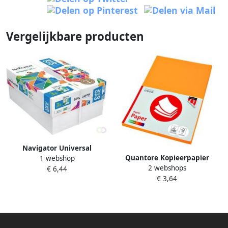
Vergelijkbare producten
Navigator Universal
Quantore Kopieerpapier
1 webshop
printpapier ft A4 80 g bonus
2 webshops
Colour A4 160gr diepgeel 50
€ 6,44
pak van 550 vel
€ 3,64
vel