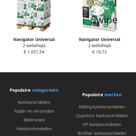
Navigator Universal
Navigator Universal
2 webshops
2 webshops
printpapier ft A4 80 g pallet
printpapier ft A3 80 g pak
€ 1.057,54
€ 10,72
van 500 vel
Populaire
categorieën
Populaire
merken
Kantoorartikelen
Edding kantoorartikelen
Papier en verzenden
Quantore kantoorartikelen
Elektronica
HP kantoorartikelen
Kantoormeubelen
Brother kantoorartikelen