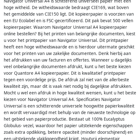
Navigator Universal A4 is schitterend universeel papier met een
hoge witheid. De witheidswaarde bedraagt CIE169, wat boven
het gemiddelde van CIE150 ligt. Dit kopieerpapier is voorzien van
een EU Ecolabel en is FSC-gecertificeerd. Dit pak bevat 500 vellen
kopieerpapier. Waarom Navigator Universal A4 kopieerpapier
online bestellen? Bij het printen van belangrijke documenten, kiest
u voor het printpapier van Navigator Universal. Dit printpapier
heeft een hoge witheidswaarde en is hierdoor uitermate geschikt
voor het printen van uw zakelijke documenten. Denk hierbij aan
het afdrukken van uw facturen en offertes. Wanneer u dagelijks
veel onbelangrijke documenten afdrukt, kunt u het beste kiezen
voor Quantore A4 kopieerpapier. Dit is kwalitatief printpapier
tegen een voordelige prijs. De afdruk zal niet van de allerbeste
kwaliteit zijn, maar dit is vaak niet nodig bij dagelijkse afdrukken.
Mocht u wel een afdruk in hoge kwaliteit wensen, kunt u het beste
kiezen voor Navigator Universal A4. Specificaties Navigator
Universal is een schitterende universele hoogwitte papierkwaliteit
en wordt vervaardigd met behulp van de nieuwste technologie op
het gebied van papierproductie. Bestaat uit 100% Eucalyptus
Globulus- vezel, waardoor het papier uitstekende eigenschappen
zoals extra opdikking, betere opaciteit (minder doorschijnend) en
een uitstekende vlakliggendheid krijgt. Houtvrij elementair