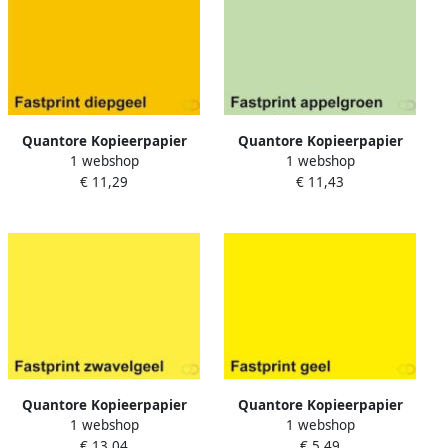
Quantore Kopieerpapier
Quantore Kopieerpapier
1 webshop
1 webshop
Colour A4 80gr diepgeel 500
Colour A4 160gr appelgroen
€ 11,29
€ 11,43
vel
250 vel
Quantore Kopieerpapier
Quantore Kopieerpapier
1 webshop
1 webshop
Colour A4 160gr zwavelgeel
Colour A4 120gr geel 100
€ 13,04
€ 5,49
250 vel
vel