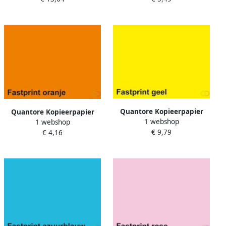
Quantore Kopieerpapier
Quantore Kopieerpapier
1 webshop
Colour A4 120gr geel 250
1 webshop
Colour A4 160gr oranje 50
€ 9,79
vel
€ 4,16
vel