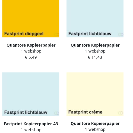
Quantore Kopieerpapier
Quantore Kopieerpapier
1 webshop
1 webshop
Colour A4 120gr diepgeel
Colour A4 160gr lichtblauw
€ 5,49
€ 11,43
100 vel
250 vel
Quantore Kopieerpapier
Fastprint Kopieerpapier A3
1 webshop
Colour A4 80gr creme 500
1 webshop
80gr lichtblauw 500vel