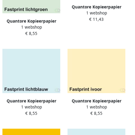
Quantore Kopieerpapier
1 webshop
Colour A4 160gr roomwit
€ 11,43
250 vel
Quantore Kopieerpapier
1 webshop
Colour A4 120gr lichtgroen
€ 8,55
250 vel
Quantore Kopieerpapier
Quantore Kopieerpapier
1 webshop
1 webshop
Colour A4 120gr lichtblauw
Colour A4 120gr ivoor 250
€ 8,55
€ 8,55
250 vel
vel