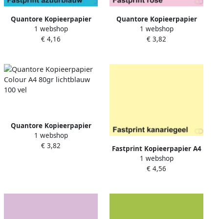
Quantore Kopieerpapier
Quantore Kopieerpapier
1 webshop
1 webshop
Colour A4 160gr
Colour A4 80gr lichtroze 100
€ 4,16
€ 3,82
azuurblauw 50 vel
vel
Quantore Kopieerpapier
1 webshop
Colour A4 80gr lichtblauw
€ 3,82
100 vel
Fastprint Kopieerpapier A4
1 webshop
80gr kanariegeel 100vel
€ 4,56