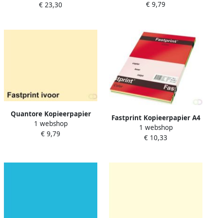
€ 9,79
vel
€ 23,30
Quantore Kopieerpapier
Fastprint Kopieerpapier A4
1 webshop
Colour A4 80gr ivoor 500 vel
1 webshop
80gr 5 felle kleuren 250vel
€ 9,79
€ 10,33