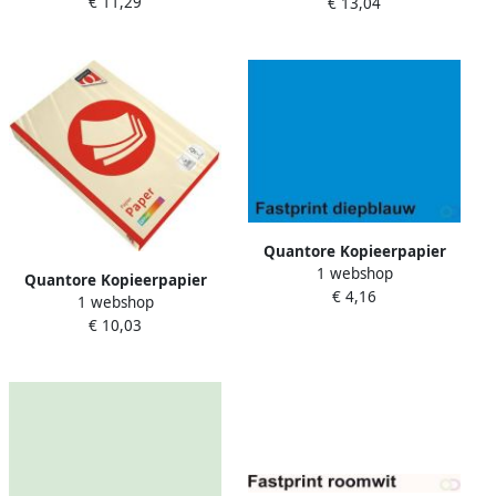
€ 11,29
€ 13,04
azuurblauw 250 vel
Quantore Kopieerpapier
1 webshop
Colour A4 160gr diepblauw
Quantore Kopieerpapier
€ 4,16
50 vel
1 webshop
Colour A4 160gr ivoor 250
€ 10,03
vel