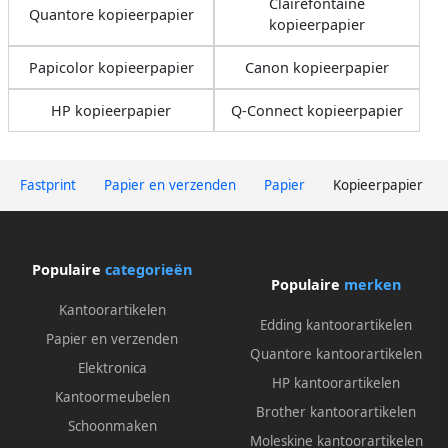
Clairefontaine
Quantore kopieerpapier
kopieerpapier
Papicolor kopieerpapier
Canon kopieerpapier
HP kopieerpapier
Q-Connect kopieerpapier
Fastprint
Papier en verzenden
Papier
Kopieerpapier
Populaire
categorieën
Populaire
merken
Kantoorartikelen
Edding kantoorartikelen
Papier en verzenden
Quantore kantoorartikelen
Elektronica
HP kantoorartikelen
Kantoormeubelen
Brother kantoorartikelen
Schoonmaken
Moleskine kantoorartikelen