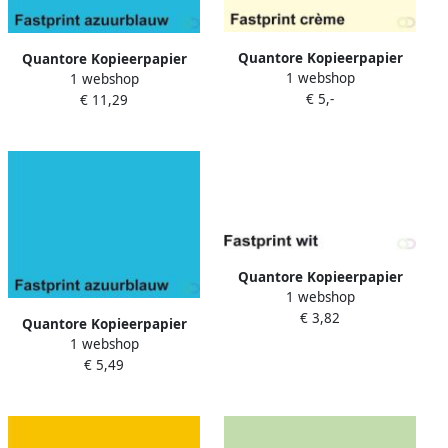
Quantore Kopieerpapier
Quantore Kopieerpapier
1 webshop
Colour A4 120gr creme 100
1 webshop
Colour A4 80gr azuurblauw
€ 5,-
vel
€ 11,29
500 vel
Quantore Kopieerpapier
1 webshop
Colour A4 80gr wit 100vel
€ 3,82
Quantore Kopieerpapier
1 webshop
Colour A4 120gr
€ 5,49
azuurblauw 100 vel