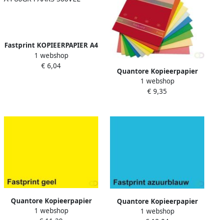
Fastprint KOPIEERPAPIER A4
1 webshop
80GR PAARS 500VEL
€ 6,04
Quantore Kopieerpapier
1 webshop
Colour A4 80gr 10 kleuren x
€ 9,35
250 vel
Quantore Kopieerpapier
Quantore Kopieerpapier
1 webshop
Colour A4 80gr geel 500 vel
1 webshop
Colour A4 160gr