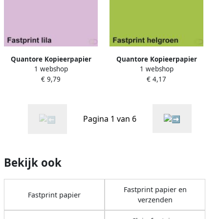
Quantore Kopieerpapier
Quantore Kopieerpapier
1 webshop
1 webshop
Colour A4 80gr lila 500 vel
Colour A4 80gr helgroen
€ 9,79
€ 4,17
100 vel
Pagina 1 van 6
Bekijk ook
Fastprint papier en
Fastprint papier
verzenden