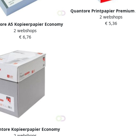
Quantore Printpapier Premium 
2 webshops
wit 500 vellen
€ 5,36
ore A5 Kopieerpapier Economy
2 webshops
80gr wit 500vel
€ 6,76
tore Kopieerpapier Economy
2 webshops
nstop A4 80gr wit 2500 vel