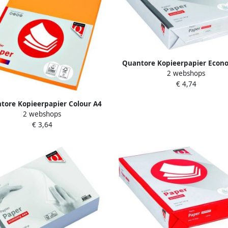
Quantore Kopieerpapier Econ
2 webshops
80gr wit 500 vel
€ 4,74
tore Kopieerpapier Colour A4
2 webshops
160gr diepgeel 50 vel
€ 3,64