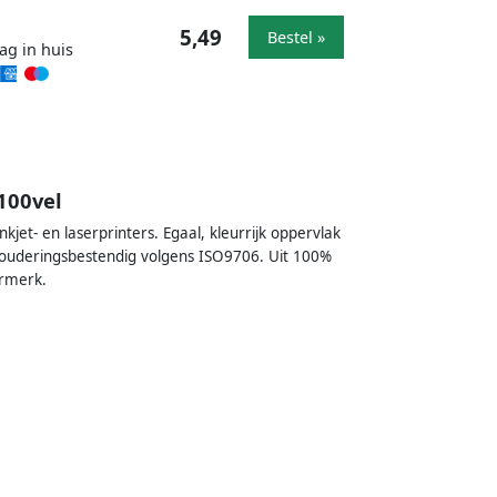
5,49
Bestel »
ag in huis
100vel
jet- en laserprinters. Egaal, kleurrijk oppervlak
erouderingsbestendig volgens ISO9706. Uit 100%
urmerk.