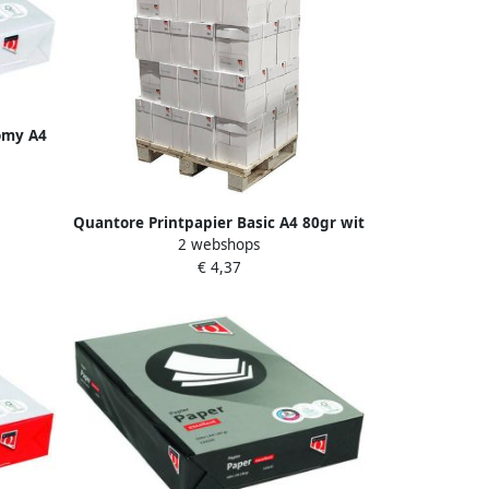
omy A4
Quantore Printpapier Basic A4 80gr wit
2 webshops
500 vellen
€ 4,37