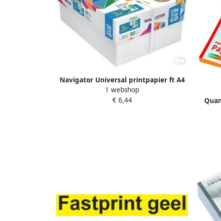
Navigator Universal printpapier ft A4
1 webshop
80 g bonus pak van 550 vel
€ 6,44
Quan