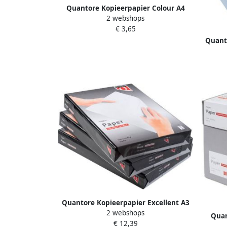
Quantore Kopieerpapier Colour A4
2 webshops
80gr geel 100 vel
€ 3,65
Quant
Quantore Kopieerpapier Excellent A3
2 webshops
80gr wit 500 vel
Quan
€ 12,39
No