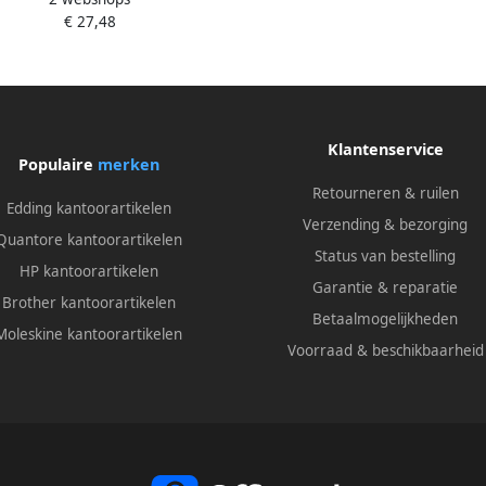
€ 27,48
Klantenservice
Populaire
merken
Retourneren & ruilen
Edding kantoorartikelen
Verzending & bezorging
Quantore kantoorartikelen
Status van bestelling
HP kantoorartikelen
Garantie & reparatie
Brother kantoorartikelen
Betaalmogelijkheden
Moleskine kantoorartikelen
Voorraad & beschikbaarheid