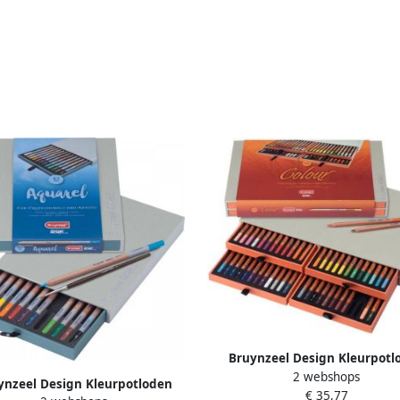
Bruynzeel Design Kleurpotl
2 webshops
Bruynzeel Colour box 48stuks 
ynzeel Design Kleurpotloden
€ 35,77