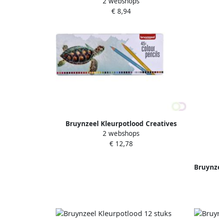
2 webshops
luxe bewaardoos setà 12 kleuren
Bru
€ 8,94
Bruynzeel Kleurpotlood Creatives
2 webshops
schildpad blikà 45 kleuren
€ 12,78
Bruynze