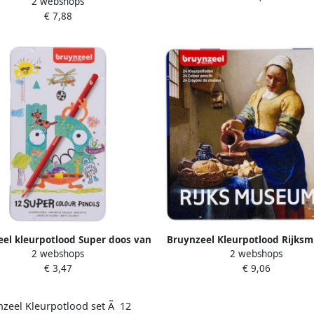
2 webshops
ynzeel 8835 Design aquarel
€ 7,88
12stuks assort
el kleurpotlood Super doos van
Bruynzeel Kleurpotlood Rijks
2 webshops
2 webshops
12 stuks
Johannes Vermeer blikà 24 k
€ 3,47
€ 9,06