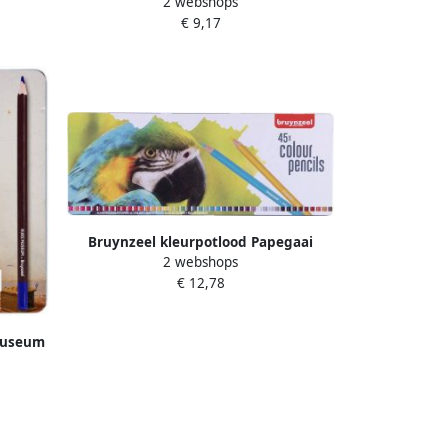
2 webshops
Museum set Ã 12 kleuren assorti
€ 9,17
Bruynzeel kleurpotlood Papegaai
2 webshops
metalen doos van 45 potloden
€ 12,78
museum
leuren