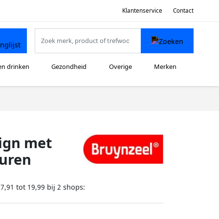
Klantenservice
Contact
en drinken
Gezondheid
Overige
Merken
ign met
euren
tot
bij
shops:
17,91
19,99
2