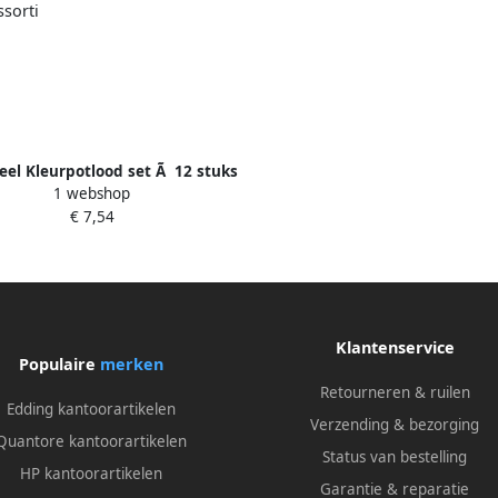
eel Kleurpotlood set Ã 12 stuks
1 webshop
assorti
€ 7,54
Klantenservice
Populaire
merken
Retourneren & ruilen
Edding kantoorartikelen
Verzending & bezorging
Quantore kantoorartikelen
Status van bestelling
HP kantoorartikelen
Garantie & reparatie