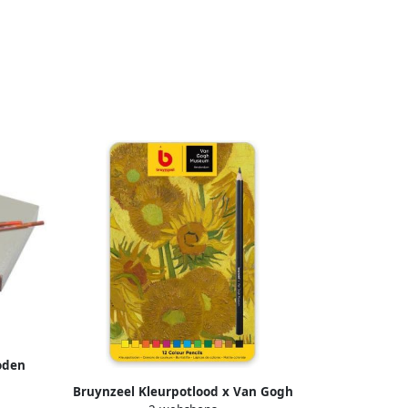
oden
assorti
Bruynzeel Kleurpotlood x Van Gogh