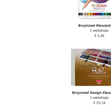
Bruynzeel Kleurpo
2 webshops
Expression colour blik 
€ 5,36
assorti
Bruynzeel Design Kleu
2 webshops
Bruynzeel 8840 Desig
€ 55,18
48stuks assort