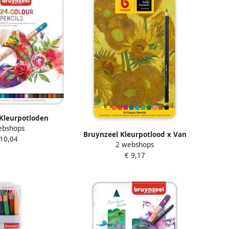
Kleurpotloden
ebshops
our blik Ã 24 stuks
Bruynzeel Kleurpotlood x Van
 10,04
2 webshops
Gogh Museum set Ã 12 kleuren
€ 9,17
assorti