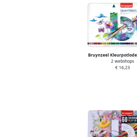
Bruynzeel Kleurpotlode
2 webshops
Expression blik Ã 3
€ 16,23
assorti