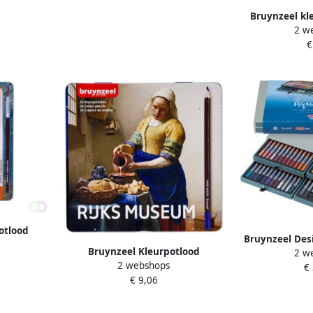
Bruynzeel kl
2 w
doos va
€
otlood
Bruynzeel Des
van Gogh
Bruynzeel Kleurpotlood
2 w
Bruynzeel 883
en
2 webshops
Rijksmuseum Johannes Vermeer
€
48stu
€ 9,06
blikà 24 kleuren