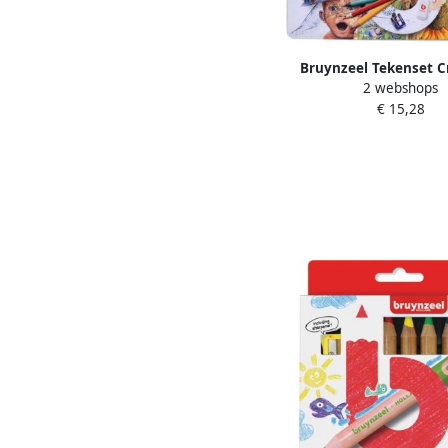
Bruynzeel Tekenset C
2 webshops
creatieve kunstenaars
€ 15,28
delen