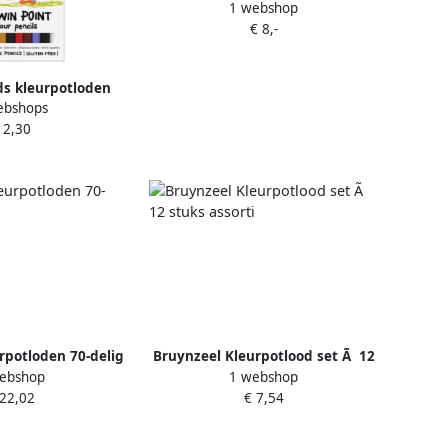
1 webshop
12 6stuks blauw blik assorti
€ 8,-
ds kleurpotloden
ebshops
t van 12 stuks in
 2,30
erde kleuren
rpotloden 70-delig
Bruynzeel Kleurpotlood set Ã 12
ebshop
1 webshop
ssorti
stuks assorti
 22,02
€ 7,54