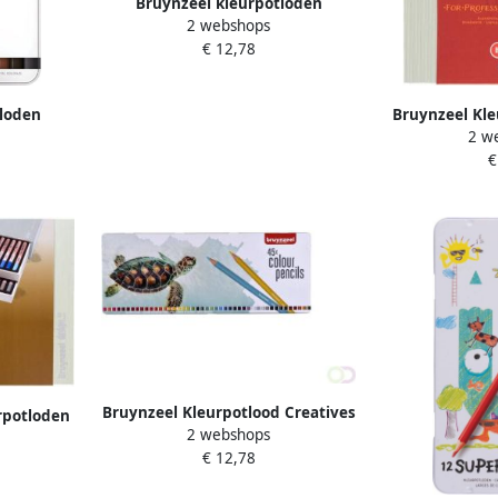
Bruynzeel kleurpotloden
2 webshops
&apos;Molen&apos; doos met 45
€ 12,78
potloden in geassorteerde
kleuren
tloden
Bruynzeel Kle
2 w
Ã 12 stuks
met luxe bew
€
kl
Bruynzeel Kleurpotlood Creatives
rpotloden
2 webshops
schildpad blikà 45 kleuren
n pastel
€ 12,78
i