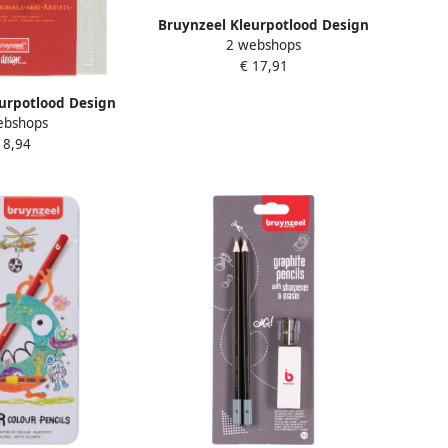
Bruynzeel Kleurpotlood Design
2 webshops
met luxe bewaardoos setà 24
€ 17,91
kleuren
urpotlood Design
ebshops
aardoos setà 12
 8,94
euren