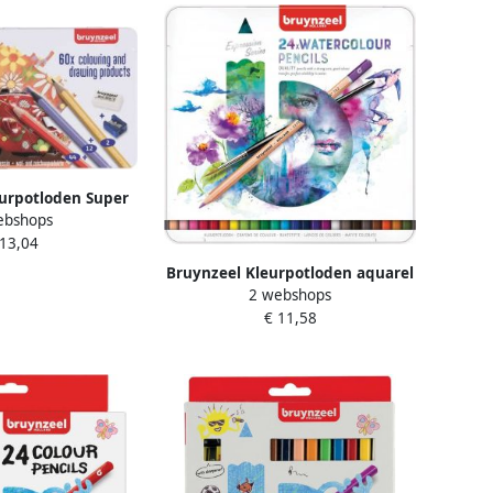
urpotloden Super
ebshops
 in blik 60 stuks
 13,04
Bruynzeel Kleurpotloden aquarel
2 webshops
Expression blik Ã 24 stuks
€ 11,58
assorti