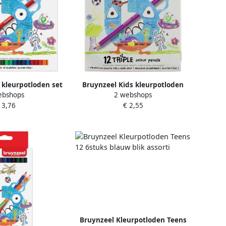
 kleurpotloden set
Bruynzeel Kids kleurpotloden
ebshops
2 webshops
in geassorteerde
Triple blister van 12
 3,76
€ 2,55
euren
geassorteerde kleuren
Bruynzeel Kleurpotloden Teens