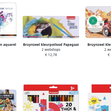
n aquarel
Bruynzeel kleurpotlood Papegaai
Bruynzeel Kle
2 webshops
2 w
6 stuks
metalen doos van 45 potloden
Sixties kever
€ 12,78
€