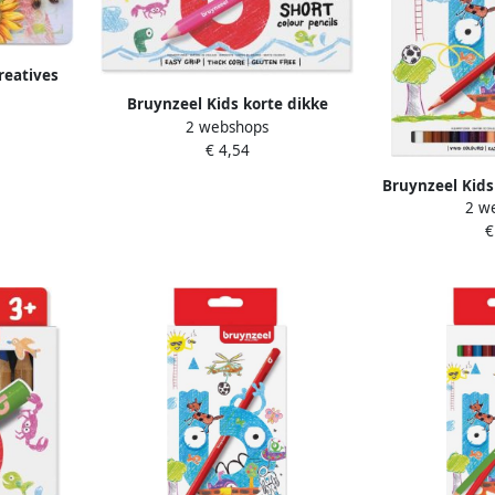
reatives
 blikà 60
Bruynzeel Kids korte dikke
2 webshops
kleurpotloden set van 20 stuks in
€ 4,54
geassorteerde kleuren
Bruynzeel Kids
2 w
van 24 stuks 
€
kl