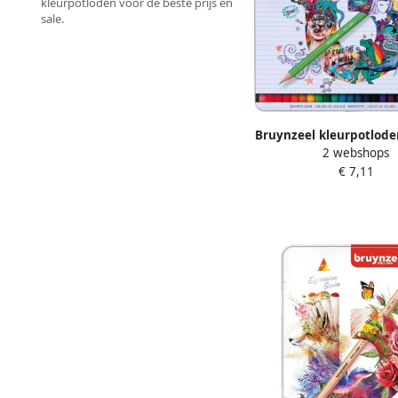
kleurpotloden voor de beste prijs en
sale.
Bruynzeel kleurpotlod
2 webshops
doos van 24 stu
€ 7,11