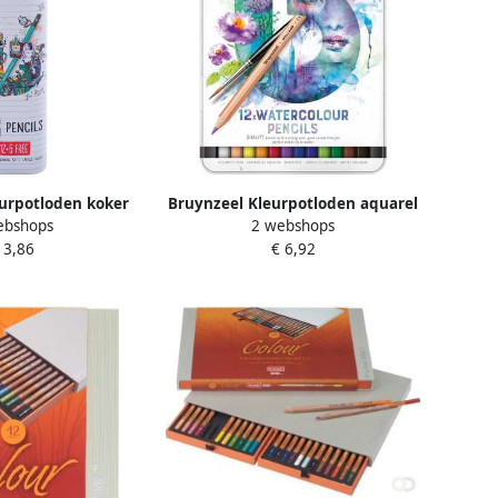
urpotloden koker
Bruynzeel Kleurpotloden aquarel
ebshops
2 webshops
+ 6 GRATIS
Expression blik Ã 12 stuks
 3,86
€ 6,92
assorti