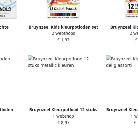
chte
Bruynzeel Kids kleurpotloden set
Bruynzeel Ki
2 webshops
2 w
6 stuks in
van 12 stuks in geassorteerde
Twin Point se
€ 1,97
€
euren
kleuren
geassorte
tloden
Bruynzeel Kleurpotlood 12 stuks
Bruynzeel Kleu
1 webshop
1 w
 stuks
metallic kleuren
a
€ 8,97
€