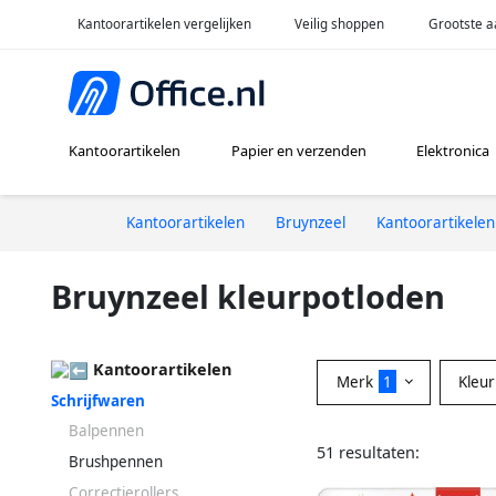
Kantoorartikelen vergelijken
Veilig shoppen
Grootste a
Kantoorartikelen
Papier en verzenden
Elektronica
Kantoorartikelen
Bruynzeel
Kantoorartikelen
Bruynzeel kleurpotloden
Kantoorartikelen
Merk
1
Kleu
Schrijfwaren
Balpennen
51 resultaten:
Brushpennen
Correctierollers