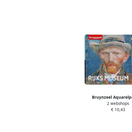
Bruynzeel Aquarelp
2 webshops
Rijksmuseum Vincent 
€ 10,43
blikà 24 kleur