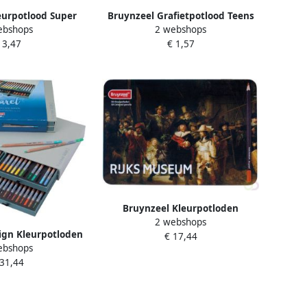
eurpotlood Super
Bruynzeel Grafietpotlood Teens
ebshops
2 webshops
n 12 stuks
HB met puntenslijper en gum
 3,47
€ 1,57
setà 4 delen
Bruynzeel Kleurpotloden
2 webshops
Nachtwacht 5700 blik Ã 50 stuks
ign Kleurpotloden
€ 17,44
ebshops
5 Design aquarel
 31,44
ks assorti