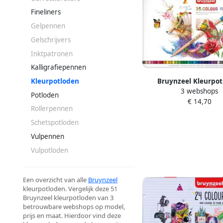
Fineliners
Gelpennen
Gelschrijvers
Inktpatronen
Kalligrafiepennen
Bruynzeel Kleurpo
Kleurpotloden
3 webshops
Expression colour blik 
Potloden
€ 14,70
assorti
Rollerpennen
Schetspotloden
Vulpennen
Vulpotloden
Een overzicht van alle
Bruynzeel
kleurpotloden. Vergelijk deze 51
Bruynzeel kleurpotloden van 3
betrouwbare webshops op model,
prijs en maat. Hierdoor vind deze