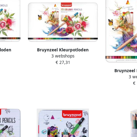
tloden
Bruynzeel Kleurpotloden
3 webshops
Ã 36 stuks
Expression colour blik Ã 72 stuks
€ 27,31
assorti
Bruynzeel 
3 w
Expression col
€