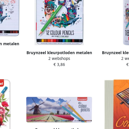
en metalen
ks
Bruynzeel kleurpotloden metalen
Bruynzeel kle
2 webshops
2 w
doos van 12 stuks
van 12 
€ 3,86
€