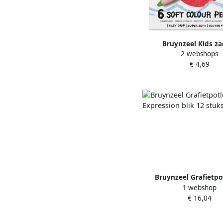
Bruynzeel Kids za
2 webshops
kleurpotloden set van 
€ 4,69
geassorteerde kl
Bruynzeel Grafietpo
1 webshop
Expression blik 12
€ 16,04