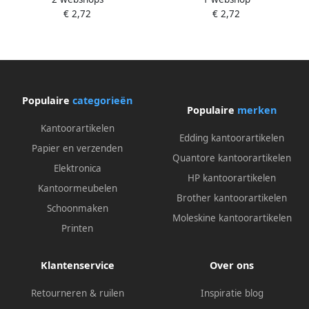
€ 2,72
€ 2,72
Populaire
categorieën
Populaire
merken
Kantoorartikelen
Edding kantoorartikelen
Papier en verzenden
Quantore kantoorartikelen
Elektronica
HP kantoorartikelen
Kantoormeubelen
Brother kantoorartikelen
Schoonmaken
Moleskine kantoorartikelen
Printen
Klantenservice
Over ons
Retourneren & ruilen
Inspiratie blog