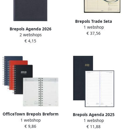
Brepols Trade Seta
1 webshop
geassorteerde kleuren 2026
Brepols Agenda 2026
€ 37,56
2 webshops
Saturnus Luxe 1dag
€ 4,15
1pagina bordeaux
OfficeTown Brepols Breform
Brepols Agenda 2025
1 webshop
Polyprop geassorteerde
1 webshop
Saturnus Lima 1dag
€ 9,86
kleuren 2019
€ 11,88
1pagina lang bordeaux