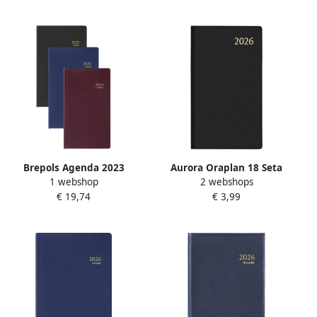
Brepols Agenda 2023
Aurora Oraplan 18 Seta
1 webshop
2 webshops
Breplan Seta 7dag 1pagina
geassorteerde kleuren 2023
€ 19,74
€ 3,99
assorti zw brd bl