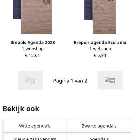
Brepols Agenda 2023
Brepols agenda Ecorama
1 webshop
1 webshop
Ecotiming Kazar 7dag
Kazar assorti 2026
€ 15,61
€ 5,94
2pagina's assorti bl zw
boekgebonden
Pagina 1 van 2
Bekijk ook
Witte agenda's
Zwarte agenda's
Blauwe zakagenda's
Agenda's