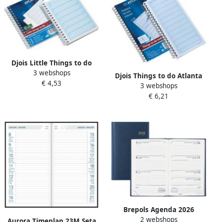
Djois Little Things to do
3 webshops
Atlanta recycled
Djois Things to do Atlanta
€ 4,53
145x110mm 100 vel blauw
3 webshops
recycled papier Today
€ 6,21
140x297mm 125vel 70gr
blauw
Brepols Agenda 2026
2 webshops
Saturnus Lima 7dagen
Aurora Timeplan 23M Seta