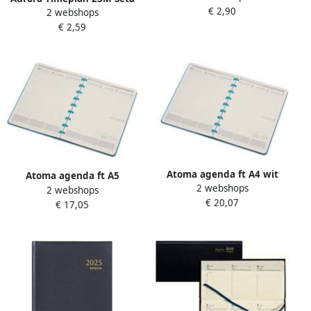
€ 2,90
2pagina's blauw
2 webshops
geassorteerde kleuren 2026
€ 2,59
Atoma agenda ft A4 wit
Atoma agenda ft A5
2 webshops
papier 128 pagina&apos;s 1
2 webshops
crèmekleurig papier 144
€ 20,07
week op 2 pagina&apos;s
€ 17,05
pagina&apos;s 1 week op 2
2026
pagina&apos;s 2026