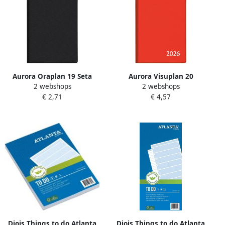
Aurora Oraplan 19 Seta
Aurora Visuplan 20
2 webshops
2 webshops
geassorteerde kleuren 2022
zakagenda geassorteerde
€ 2,71
€ 4,57
kleuren 2022
Djois Things to do Atlanta
Djois Things to do Atlanta