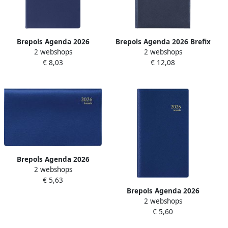
Brepols Agenda 2026
Brepols Agenda 2026 Brefix
2 webshops
2 webshops
Breform Seta 1dag 1pagina
Lima 1dag 1pagina zwart
€ 8,03
€ 12,08
zwart
Brepols Agenda 2026
2 webshops
Omniplan Genova 7dagen
€ 5,63
2pagina's spiraal zwart
Brepols Agenda 2026
2 webshops
Interplan Genova 7dagen
€ 5,60
2pagina's spiraal zwart