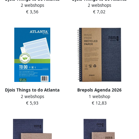
2 webshops
2 webshops
recycled papier Blok
recycled papier Large
€ 3,56
€ 7,02
148x105mm 100vel 70gr
297x150mm 100vel 70gr
blauw
blauw
Djois Things to do Atlanta
Brepols Agenda 2026
2 webshops
1 webshop
recycled papier Medium
Ecotiming Kazar 7dagen
€ 5,93
€ 12,83
195x135 100vel 70gr blauw
2pagina's spiraal assorti