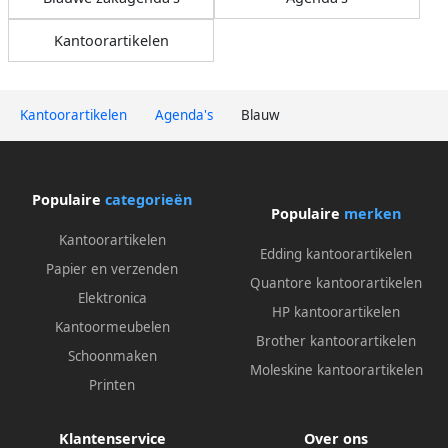
Kantoorartikelen
Kantoorartikelen
Agenda's
Blauw
Populaire
categorieën
Populaire
merken
Kantoorartikelen
Edding kantoorartikelen
Papier en verzenden
Quantore kantoorartikelen
Elektronica
HP kantoorartikelen
Kantoormeubelen
Brother kantoorartikelen
Schoonmaken
Moleskine kantoorartikelen
Printen
Klantenservice
Over ons