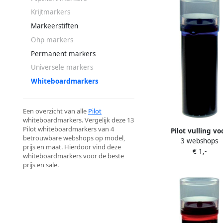
Krijtmarkers
Markeerstiften
Ohp markers
Permanent markers
Universele markers
Whiteboardmarkers
Een overzicht van alle
Pilot
whiteboardmarkers. Vergelijk deze 13
Pilot whiteboardmarkers van 4
Pilot vulling vo
betrouwbare webshops op model,
3 webshops
whiteboardmarker V
prijs en maat. Hierdoor vind deze
€ 1,-
Master M blauw 12
whiteboardmarkers voor de beste
prijs en sale.