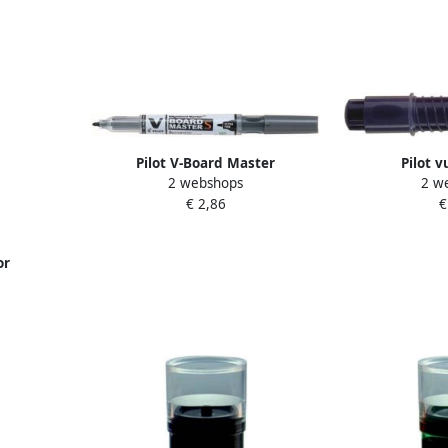
Pilot V-Board Master
Pilot v
2 webshops
2 w
whiteboardmarker ronde punt 0
whiteboard
€ 2,86
€
8 mm zwart 10 stuks
Maste
or
-Board
 stuks