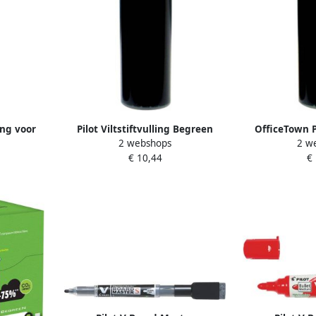
ing voor
Pilot Viltstiftvulling Begreen
OfficeTown P
2 webshops
2 w
-Board
whiteboard rond medium zwart
whiteboard
€ 10,44
€
d
Maste