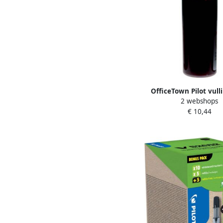
OfficeTown Pilot vull
2 webshops
whiteboardmarker V
€ 10,44
Master M roo