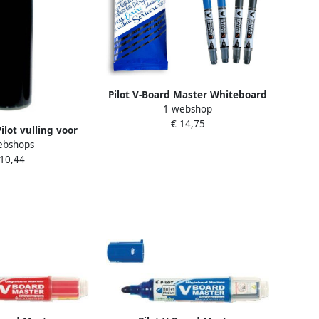
Pilot V-Board Master Whiteboard
1 webshop
Marker 3.5mm Fijn
€ 14,75
Kleurassortiment Zwart Blauw 2
ilot vulling voor
stuks
ebshops
marker V-Board
 10,44
r M groen