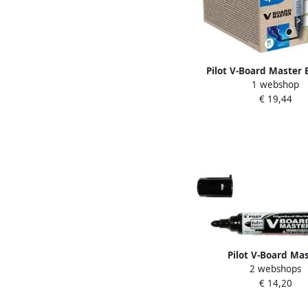
Pilot V-Board Master
1 webshop
whiteboardmarker ron
€ 19,44
3 mm 10 stuks + 10 v
zwart
Pilot V-Board Ma
2 webshops
whiteboardmarker ron
€ 14,20
3 mm zwart