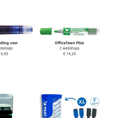
ulling voor
OfficeTown Pilot
ebshops
2 webshops
marker V-Board
whiteboardmarker V-Board
 0,93
€ 14,20
r S blauw
Master M medium 2 3 mm groen