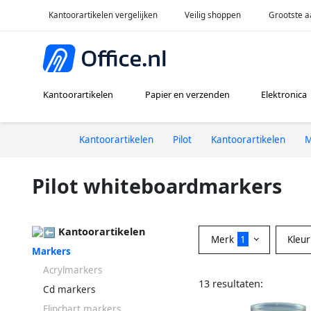
Kantoorartikelen vergelijken
Veilig shoppen
Grootste a
Kantoorartikelen
Papier en verzenden
Elektronica
Kantoorartikelen
Pilot
Kantoorartikelen
M
Pilot whiteboardmarkers
Kantoorartikelen
Merk
1
Kleu
Markers
Acrylmarkers
13 resultaten:
Cd markers
Flipchart markers