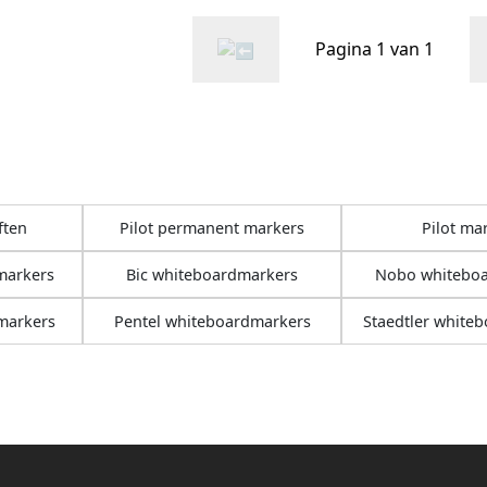
Pagina 1 van 1
ften
Pilot permanent markers
Pilot ma
markers
Bic whiteboardmarkers
Nobo whitebo
markers
Pentel whiteboardmarkers
Staedtler white