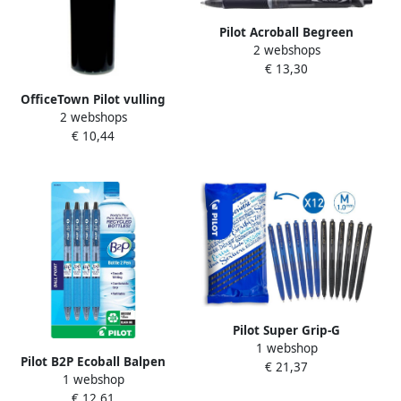
Pilot Acroball Begreen
2 webshops
balpen medium punt 0 3
€ 13,30
mm zwart 10 stuks
OfficeTown Pilot vulling
2 webshops
voor whiteboardmarker V-
€ 10,44
Board Master M groen
Pilot Super Grip-G
1 webshop
Intrekbare Balpen 1mm
Pilot B2P Ecoball Balpen
€ 21,37
Medium Kleurassortiment
1 webshop
flow pack Medium Blauw 4
Zwart Blauw 12 stuks
€ 12,61
stuks