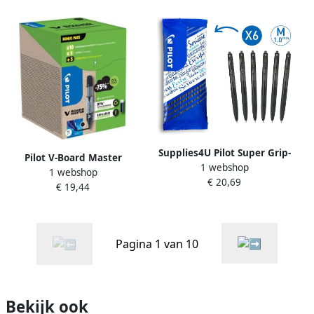
Supplies4U Pilot Super Grip-
Pilot V-Board Master
1 webshop
G Medium 1 mm intrekbare
1 webshop
BeGreen whiteboardmarker
€ 20,69
balpen Pak van 6 Zwart
€ 19,44
ronde punt 2 3 mm 10 stuks
+ 10 vullingen zwart
Pagina 1 van 10
Bekijk ook