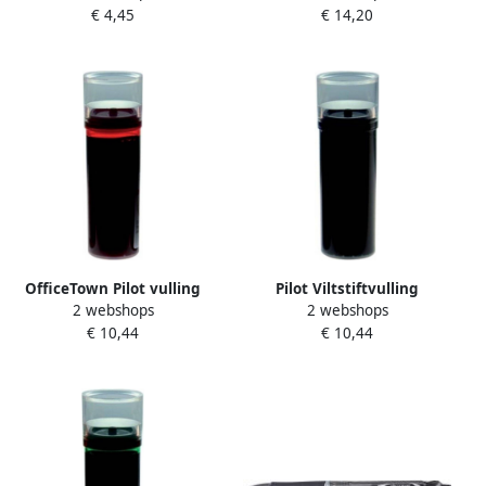
€ 4,45
€ 14,20
Master M medium 2 3 mm
groen
OfficeTown Pilot vulling
Pilot Viltstiftvulling
2 webshops
2 webshops
voor whiteboardmarker V-
Begreen whiteboard rond
€ 10,44
€ 10,44
Board Master M rood
medium zwart