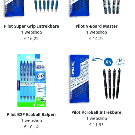
Pilot Super Grip Intrekbare
Pilot V-Board Master
1 webshop
1 webshop
Balpen Medium Blauw 6
Whiteboard Marker 3.5mm
€ 16,25
€ 14,75
stuks
Fijn Kleurassortiment Zwart
Blauw 2 stuks
Pilot Acroball Intrekbare
Pilot B2P Ecoball Balpen
1 webshop
Balpen 1.0 Medium Zwart 4
1 webshop
flow pack Medium
€ 11,93
stuks
€ 10,14
Kleurassortiment Zwart
Blauw Rood Groen 4 stuks