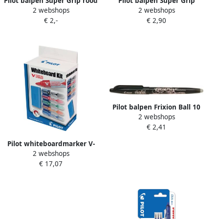
Pilot balpen Super Grip rood
Pilot balpen Super Grip
2 webshops
2 webshops
12 stuks
blauw 12 stuks
€ 2,-
€ 2,90
Pilot balpen Frixion Ball 10
2 webshops
zwart
€ 2,41
Pilot whiteboardmarker V-
2 webshops
Board Master M medium 2
€ 17,07
3 mm etui met 5 stuks in
geassorteerde kleuren