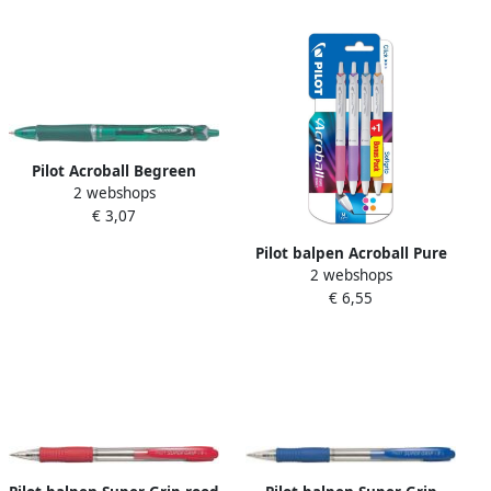
Pilot Acroball Begreen
2 webshops
balpen medium punt 0 3
€ 3,07
mm groen 10 stuks
Pilot balpen Acroball Pure
2 webshops
White blister van 3 + 1
€ 6,55
gratis in vrolijke kleuren