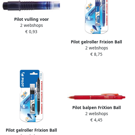
Pilot vulling voor
2 webshops
whiteboardmarker V-Board
€ 0,93
Master S blauw
Pilot gelroller Frixion Ball
2 webshops
Clicker blister van 4 stuks
€ 8,75
(1 gelroller + 3 vullingen)
blauw
Pilot balpen FriXion Ball
2 webshops
Clicker 10 rood 12 stuks
€ 4,45
Pilot gelroller Frixion Ball