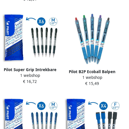
Pilot Super Grip Intrekbare
Pilot B2P Ecoball Balpen
1 webshop
Balpen Medium Zwart 6
1 webshop
flow pack Fijn
€ 16,72
stuks
€ 15,49
Kleurassortiment Zwart
Blauw Rood Groen 4 stuks