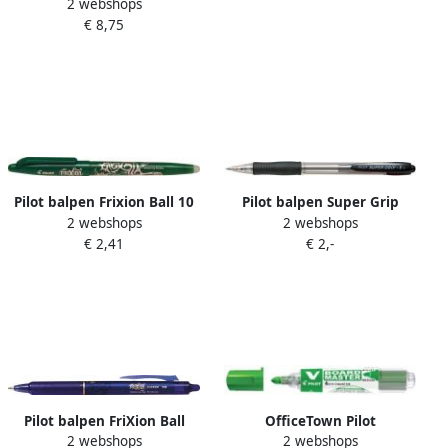
2 webshops
Clicker blister van 4 stuks(1
€ 8,75
gelroller + 3 vullingen )
zwart
Pilot balpen Frixion Ball 10
Pilot balpen Super Grip
2 webshops
2 webshops
groen
zwart 12 stuks
€ 2,41
€ 2,-
Pilot balpen FriXion Ball
OfficeTown Pilot
2 webshops
2 webshops
Clicker 10 blauw 12 stuks
whiteboardmarker V-Board