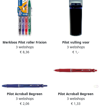
Merkloos Pilot roller Frixion
Pilot vulling voor
3 webshops
3 webshops
Ball Set 2 Go blister van 4
whiteboardmarker V-Board
€ 8,36
€ 1,-
stuks: zwart blauw rood en
Master M blauw 12 stuks
groen
Pilot Acroball Begreen
Pilot Acroball Begreen
3 webshops
3 webshops
balpen medium punt 0 3
balpen medium punt 0 3
€ 2,06
€ 1,33
mm blauw 10 stuks
mm rood 10 stuks