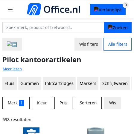
Wis filters
Alle filters
Pilot kantoorartikelen
Meer lezen
Etuis
Gummen
Inktcartridges
Markers
Schrijfwaren
Merk
1
Kleur
Prijs
Sorteren
Wis
698 resultaten: