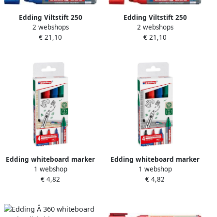
Edding Viltstift 250
Edding Viltstift 250
2 webshops
2 webshops
whiteboard rond blauw 1.5
whiteboard rond rood 1.5-
€ 21,10
€ 21,10
3mm
3mm
Edding whiteboard marker
Edding whiteboard marker
1 webshop
1 webshop
360 geassorteerde kleuren
E-363 geassorteerde
€ 4,82
€ 4,82
blister van 4 stuks
kleuren blister van 4 stuks