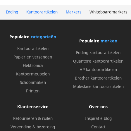
Edding
Kantoorartikelen
Markers
Whiteboardmarkers
Populaire
categorieën
Populaire
merken
Kantoorartikelen
Edding kantoorartikelen
Papier en verzenden
Quantore kantoorartikelen
Elektronica
HP kantoorartikelen
Kantoormeubelen
Brother kantoorartikelen
Schoonmaken
Moleskine kantoorartikelen
Printen
Klantenservice
Over ons
Retourneren & ruilen
Inspiratie blog
Verzending & bezorging
Contact