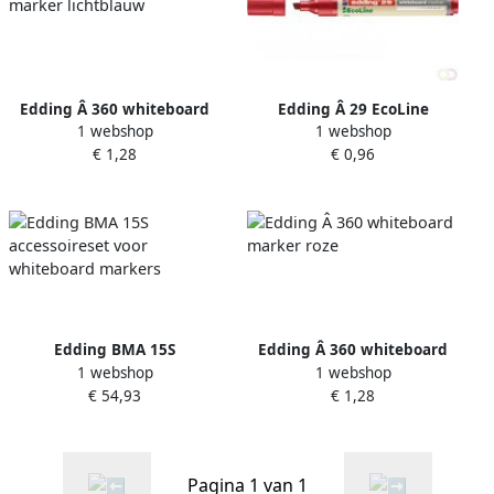
Edding Â 360 whiteboard
Edding Â 29 EcoLine
1 webshop
1 webshop
marker lichtblauw
whiteboard marker rood
€ 1,28
€ 0,96
Edding BMA 15S
Edding Â 360 whiteboard
1 webshop
1 webshop
accessoireset voor
marker roze
€ 54,93
€ 1,28
whiteboard markers
Pagina 1 van 1