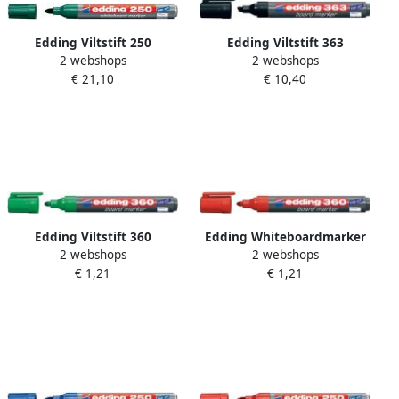
Edding Viltstift 250
Edding Viltstift 363
2 webshops
2 webshops
whiteboard rond groen 1.5
whiteboard beitel zwart 1-
€ 21,10
€ 10,40
3mm
5mm
Edding Viltstift 360
Edding Whiteboardmarker
2 webshops
2 webshops
whiteboard rond groen
360 rond 1.5-3mm rood
€ 1,21
€ 1,21
3mm