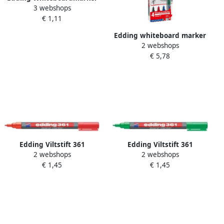
3 webshops
363 schuin 1-5mm groen
€ 1,11
Edding whiteboard marker
2 webshops
E-361 geassorteerde
€ 5,78
kleuren blister van 4 stuks
Edding Viltstift 361
Edding Viltstift 361
2 webshops
2 webshops
whiteboard rond rood 1mm
whiteboard rond groen
€ 1,45
€ 1,45
1mm