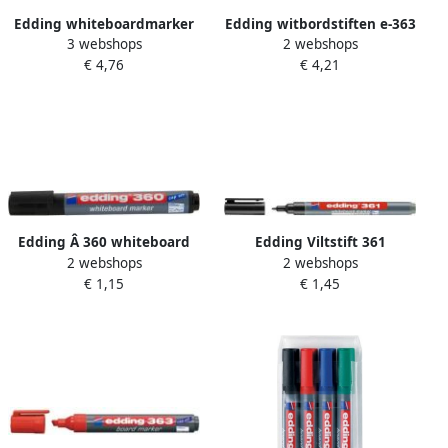
Edding whiteboardmarker
Edding witbordstiften e-363
3 webshops
2 webshops
360 blister met 4 stuks in
etui van 4 stuks in
€ 4,76
€ 4,21
geassorteerde kleuren
geassorteerde kleuren
Edding Â 360 whiteboard
Edding Viltstift 361
2 webshops
2 webshops
marker blister van 1 zwart
whiteboard rond 1mm
€ 1,15
€ 1,45
zwart