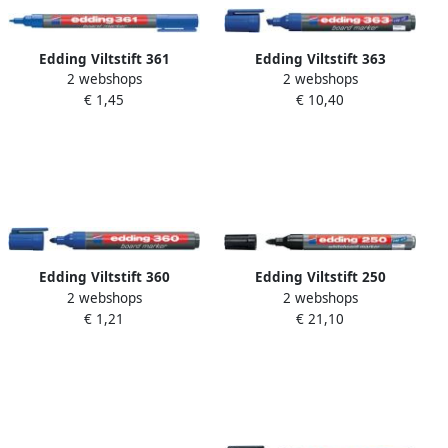
Edding Viltstift 361
Edding Viltstift 363
2 webshops
2 webshops
whiteboard rond 1mm
whiteboard beitel blauw 1
€ 1,45
€ 10,40
blauw
5mm
Edding Viltstift 360
Edding Viltstift 250
2 webshops
2 webshops
whiteboard rond blauw
whiteboard rond zwart 1.5
€ 1,21
€ 21,10
3mm
3mm