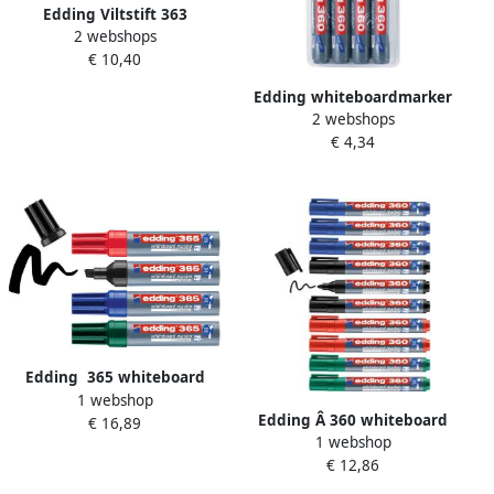
Edding Viltstift 363
2 webshops
whiteboard beitel rood 1
€ 10,40
5mm
Edding whiteboardmarker
2 webshops
360 etui met 4 stuks in
€ 4,34
geassorteerde kleuren
Edding 365 whiteboard
1 webshop
marker set van 4 assorti
Edding Â 360 whiteboard
€ 16,89
1 webshop
marker vouwdozen van 10
€ 12,86
assorti