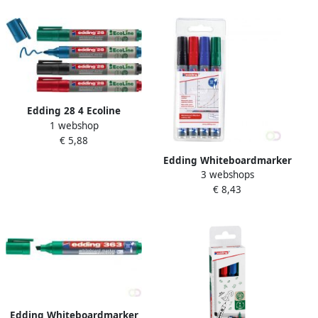
Edding 28 4 Ecoline
1 webshop
boardmarker blister assorti
€ 5,88
ronde punt 1 5-3 mm blister
4 st. assorti
Edding Whiteboardmarker
3 webshops
250 rond 1.5-3mm assorti
€ 8,43
etuià 4 stuks
Edding Whiteboardmarker