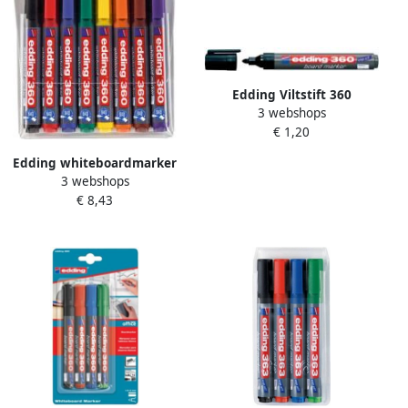
Edding Viltstift 360
3 webshops
whiteboard rond zwart
€ 1,20
3mm
Edding whiteboardmarker
3 webshops
360 etui met 8 stuks in
€ 8,43
geassorteerde kleuren